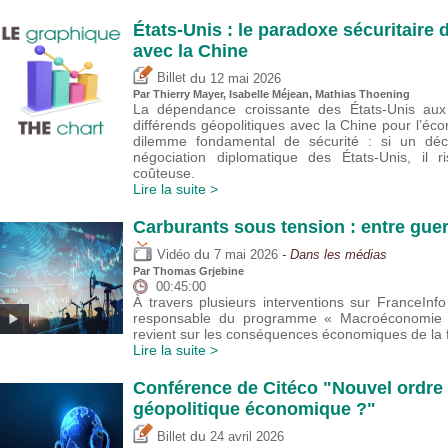
États-Unis : le paradoxe sécuritair
avec la Chine
du
Billet
12 mai 2026
Par
Thierry Mayer
,
Isabelle Méjean
, Mathias Thoening
La dépendance croissante des États-Unis aux 
différends géopolitiques avec la Chine pour l’éco
dilemme fondamental de sécurité : si un déc
négociation diplomatique des États-Unis, il 
coûteuse.
Lire la suite >
Carburants sous tension : entre guer
du
Vidéo
7 mai 2026
- Dans les médias
Par
Thomas Grjebine
00:45:00
À travers plusieurs interventions sur FranceIn
responsable du programme « Macroéconomie et
revient sur les conséquences économiques de la f
Lire la suite >
Conférence de Citéco "Nouvel ordre 
géopolitique économique ?"
du
Billet
24 avril 2026