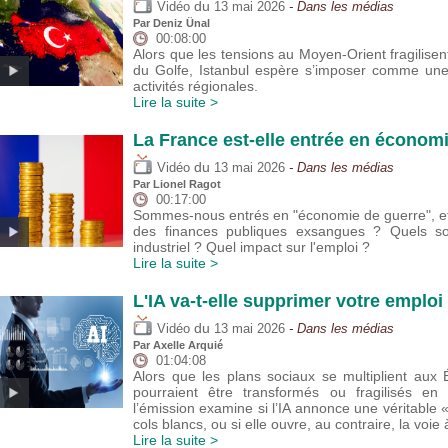
du
Vidéo
13 mai 2026
- Dans les médias
Par
Deniz Ünal
00:08:00
Alors que les tensions au Moyen-Orient fragilisent
du Golfe, Istanbul espère s’imposer comme une 
activités régionales.
Lire la suite >
La France est-elle entrée en économ
du
Vidéo
13 mai 2026
- Dans les médias
Par
Lionel Ragot
00:17:00
Sommes-nous entrés en "économie de guerre", et
des finances publiques exsangues ? Quels son
industriel ? Quel impact sur l'emploi ?
Lire la suite >
L'IA va-t-elle supprimer votre emploi 
du
Vidéo
13 mai 2026
- Dans les médias
Par
Axelle Arquié
01:04:08
Alors que les plans sociaux se multiplient aux 
pourraient être transformés ou fragilisés e
l’émission examine si l’IA annonce une véritable 
cols blancs, ou si elle ouvre, au contraire, la voie
Lire la suite >