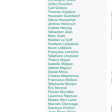
Julien Gourdon
Carl Grekou
Thomas Grjebine
Houssein Guimbard
Olena Havrylchyk
Jérôme Héricourt
Colette Herzog
Sébastien Jean
Marc Joëts
Maëlan Le Goff
Svetlana Ledyaeva
Kevin Lefebvre
Françoise Lemoine
Stéphane Lhuissier
Thierry Mayer
Isabelle Méjean
Valérie Mignon
Daniel Mirza
Cristina Mitaritonna
Francesco Molteni
Stéphanie Monjon
Éric Monnet
Florian Morvillier
Laurence Nayman
Matteo Neri-Lainé
Marcelo Olarreaga
Gianluca Orefice
Jean-Pierre Patat