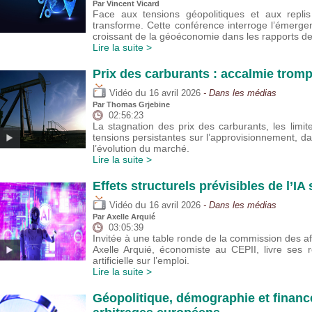
Par
Vincent Vicard
Face aux tensions géopolitiques et aux replis
transforme. Cette conférence interroge l’émerge
croissant de la géoéconomie dans les rapports d
Lire la suite >
Prix des carburants : accalmie trom
du
Vidéo
16 avril 2026
- Dans les médias
Par
Thomas Grjebine
02:56:23
La stagnation des prix des carburants, les lim
tensions persistantes sur l’approvisionnement, da
l’évolution du marché.
Lire la suite >
Effets structurels prévisibles de l’IA
du
Vidéo
16 avril 2026
- Dans les médias
Par
Axelle Arquié
03:05:39
Invitée à une table ronde de la commission des af
Axelle Arquié, économiste au CEPII, livre ses réf
artificielle sur l’emploi.
Lire la suite >
Géopolitique, démographie et financ