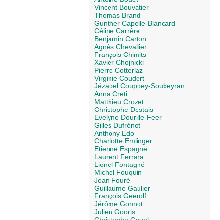
Vincent Bouvatier
Thomas Brand
Gunther Capelle-Blancard
Céline Carrère
Benjamin Carton
Agnès Chevallier
François Chimits
Xavier Chojnicki
Pierre Cotterlaz
Virginie Coudert
Jézabel Couppey-Soubeyran
Anna Creti
Matthieu Crozet
Christophe Destais
Evelyne Dourille-Feer
Gilles Dufrénot
Anthony Edo
Charlotte Emlinger
Etienne Espagne
Laurent Ferrara
Lionel Fontagné
Michel Fouquin
Jean Fouré
Guillaume Gaulier
François Geerolf
Jérôme Gonnot
Julien Gooris
Christophe Gouel