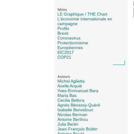
Séries
LE Graphique / THE Chart
L'économie internationale en
campagne
Profils
Brexit
Coronavirus
Protectionnisme
Européennes
EIC2017
COP21
Auteurs
Michel Aglietta
Axelle Arquié
Yves-Emmanuel Bara
Maria Bas
Cecilia Bellora
Agnès Bénassy-Quéré
Isabelle Bensidoun
Nicolas Berman
Antoine Berthou
Julia Bertin
Jean-François Boittin
Antoine Bouët