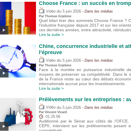
Choose France : un succès en trompe
du
Vidéo
5 juin 2026
- Dans les médias
Par
Thomas Grjebine
Quel bilan tirer des sommets Choose France ? Cet
l’industrie française depuis 2017 et sur les orie
ces dernières années, entre attractivité, réindustria
Lire la suite >
Chine, concurrence industrielle et att
l’épreuve
du
Vidéo
5 juin 2026
- Dans les médias
Par
Thomas Grjebine
Face à la montée en puissance industrielle de 
moyens de préserver sa compétitivité. Dans le m
de la France reste au cœur des débats économi
internationale accrue pour les investissements.
Lire la suite >
Prélèvements sur les entreprises : a
du
Vidéo
5 juin 2026
- Dans les médias
Par
Vincent Vicard
01:25:06
Auditionné par le Sénat aux côtés de l’OFCE, V
CEPII, intervient sur les prélèvements pesant su
compétitivité.