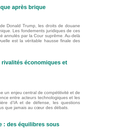
ique après brique
s de Donald Trump, les droits de douane
mique. Les fondements juridiques de ces
été annulés par la Cour suprême. Au-delà
lle est la véritable hausse finale des
s rivalités économiques et
me un enjeu central de compétitivité et de
rence entre acteurs technologiques et les
ière d’IA et de défense, les questions
plus que jamais au cœur des débats.
 : des équilibres sous