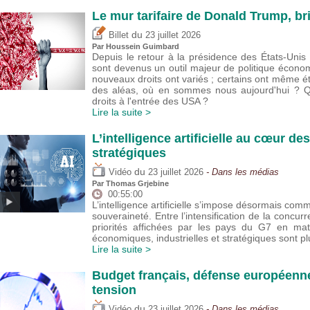
Le mur tarifaire de Donald Trump, br
du
Billet
23 juillet 2026
Par
Houssein Guimbard
Depuis le retour à la présidence des États-Uni
sont devenus un outil majeur de politique écono
nouveaux droits ont variés ; certains ont même 
des aléas, où en sommes nous aujourd'hui ? Que
droits à l'entrée des USA ?
Lire la suite >
L’intelligence artificielle au cœur de
stratégiques
du
Vidéo
23 juillet 2026
- Dans les médias
Par
Thomas Grjebine
00:55:00
L’intelligence artificielle s’impose désormais com
souveraineté. Entre l’intensification de la concur
priorités affichées par les pays du G7 en mat
économiques, industrielles et stratégiques sont 
Lire la suite >
Budget français, défense européenne
tension
du
Vidéo
23 juillet 2026
- Dans les médias