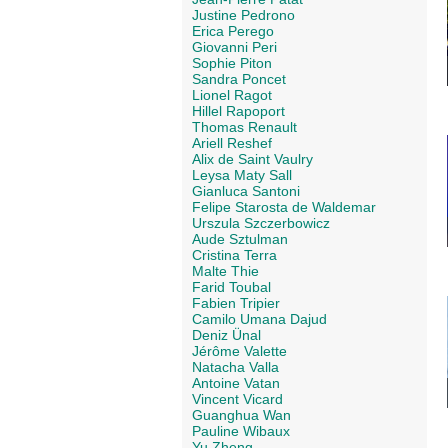
Justine Pedrono
Erica Perego
Giovanni Peri
Sophie Piton
Sandra Poncet
Lionel Ragot
Hillel Rapoport
Thomas Renault
Ariell Reshef
Alix de Saint Vaulry
Leysa Maty Sall
Gianluca Santoni
Felipe Starosta de Waldemar
Urszula Szczerbowicz
Aude Sztulman
Cristina Terra
Malte Thie
Farid Toubal
Fabien Tripier
Camilo Umana Dajud
Deniz Ünal
Jérôme Valette
Natacha Valla
Antoine Vatan
Vincent Vicard
Guanghua Wan
Pauline Wibaux
Yu Zheng