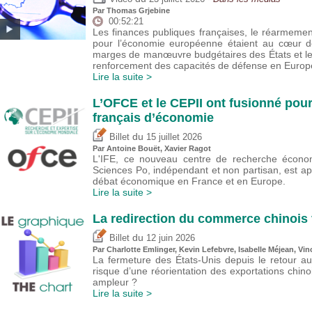
Par
Thomas Grjebine
00:52:21
Les finances publiques françaises, le réarmeme
pour l’économie européenne étaient au cœur de
marges de manœuvre budgétaires des États et l
renforcement des capacités de défense en Europ
Lire la suite >
L’OFCE et le CEPII ont fusionné pour
français d’économie
du
Billet
15 juillet 2026
Par
Antoine Bouët
, Xavier Ragot
L'IFE, ce nouveau centre de recherche économ
Sciences Po, indépendant et non partisan, est a
débat économique en France et en Europe.
Lire la suite >
La redirection du commerce chinois 
du
Billet
12 juin 2026
Par
Charlotte Emlinger
,
Kevin Lefebvre
,
Isabelle Méjean
,
Vin
La fermeture des États-Unis depuis le retour a
risque d’une réorientation des exportations chin
ampleur ?
Lire la suite >