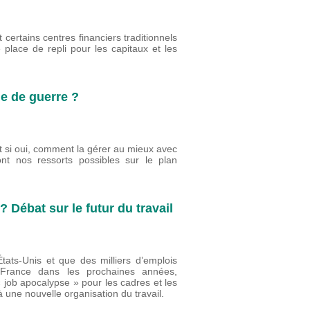
 certains centres financiers traditionnels
place de repli pour les capitaux et les
ie de guerre ?
 si oui, comment la gérer au mieux avec
t nos ressorts possibles sur le plan
? Débat sur le futur du travail
États-Unis et que des milliers d’emplois
n France dans les prochaines années,
« job apocalypse » pour les cadres et les
 à une nouvelle organisation du travail.