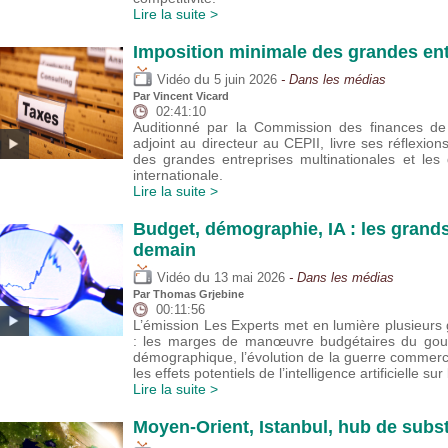
Lire la suite >
Imposition minimale des grandes ent
du
Vidéo
5 juin 2026
- Dans les médias
Par
Vincent Vicard
02:41:10
Auditionné par la Commission des finances de 
adjoint au directeur au CEPII, livre ses réflexion
des grandes entreprises multinationales et les
internationale.
Lire la suite >
Budget, démographie, IA : les grand
demain
du
Vidéo
13 mai 2026
- Dans les médias
Par
Thomas Grjebine
00:11:56
L’émission Les Experts met en lumière plusieu
: les marges de manœuvre budgétaires du gouver
démographique, l’évolution de la guerre commer
les effets potentiels de l’intelligence artificielle sur
Lire la suite >
Moyen-Orient, Istanbul, hub de subst