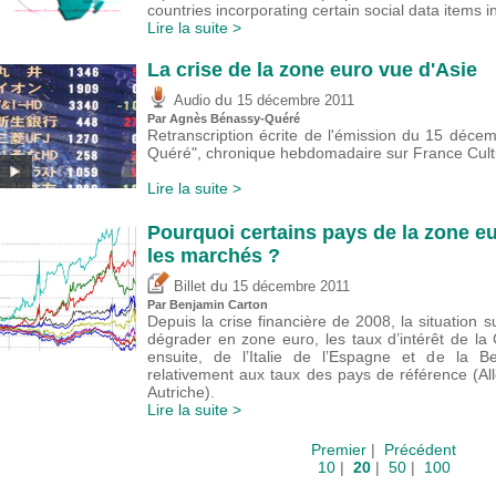
countries incorporating certain social data items 
Lire la suite >
La crise de la zone euro vue d'Asie
du
Audio
15 décembre 2011
Par Agnès Bénassy-Quéré
Retranscription écrite de l'émission du 15 déce
Quéré", chronique hebdomadaire sur France Cultu
Lire la suite >
Pourquoi certains pays de la zone eu
les marchés ?
du
Billet
15 décembre 2011
Par Benjamin Carton
Depuis la crise financière de 2008, la situation 
dégrader en zone euro, les taux d’intérêt de la 
ensuite, de l’Italie de l’Espagne et de la B
relativement aux taux des pays de référence (A
Autriche).
Lire la suite >
Premier
|
Précédent
10
|
20
|
50
|
100