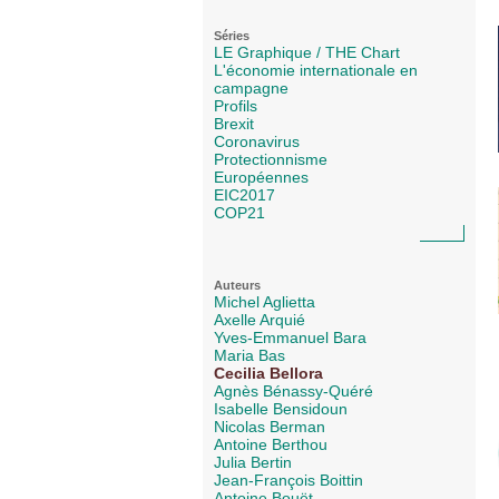
Séries
LE Graphique / THE Chart
L'économie internationale en
campagne
Profils
Brexit
Coronavirus
Protectionnisme
Européennes
EIC2017
COP21
Auteurs
Michel Aglietta
Axelle Arquié
Yves-Emmanuel Bara
Maria Bas
Cecilia Bellora
Agnès Bénassy-Quéré
Isabelle Bensidoun
Nicolas Berman
Antoine Berthou
Julia Bertin
Jean-François Boittin
Antoine Bouët