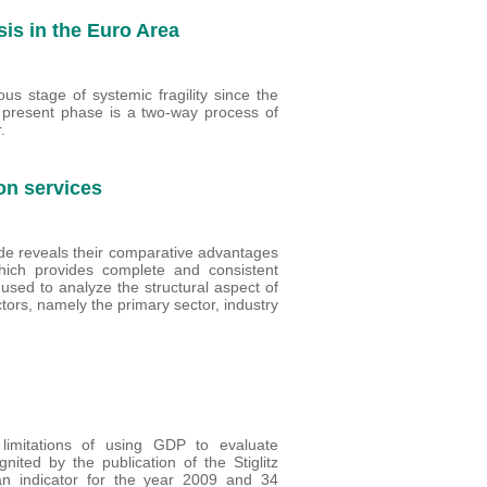
is in the Euro Area
s stage of systemic fragility since the
he present phase is a two-way process of
.
 on services
rade reveals their comparative advantages
ch provides complete and consistent
s used to analyze the structural aspect of
tors, namely the primary sector, industry
limitations of using GDP to evaluate
nited by the publication of the Stiglitz
an indicator for the year 2009 and 34