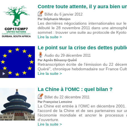
Contre toute attente, il y aura bien 
du
Billet
6 janvier 2012
Par Stéphanie Monjon
Les dernières négociations internationales sur l
débuté le 28 novembre 2011 dans une atmosphère
sommet : trouver une suite au protocole de Kyoto 
Lire la suite >
Le point sur la crise des dettes publ
du
Audio
29 décembre 2011
Par Agnès Bénassy-Quéré
Retranscription écrite de l'émission du 22 déce
Quéré", chronique hebdomadaire sur France Cultu
Lire la suite >
La Chine à l’OMC : quel bilan ?
du
Billet
22 décembre 2011
Par Françoise Lemoine
La Chine est entrée à l’OMC en décembre 2001. 
l’accord de la Chine et de ses partenaires sur un
l’économie mondiale et ancrer le processus 
d’ouverture.
Lire la suite >