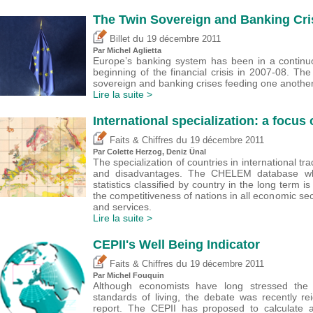
The Twin Sovereign and Banking Cris
du
Billet
19 décembre 2011
Par Michel Aglietta
Europe’s banking system has been in a continuou
beginning of the financial crisis in 2007-08. T
sovereign and banking crises feeding one another
Lire la suite >
International specialization: a focus
du
Faits & Chiffres
19 décembre 2011
Par Colette Herzog,
Deniz Ünal
The specialization of countries in international t
and disadvantages. The CHELEM database whi
statistics classified by country in the long term i
the competitiveness of nations in all economic sec
and services.
Lire la suite >
CEPII's Well Being Indicator
du
Faits & Chiffres
19 décembre 2011
Par
Michel Fouquin
Although economists have long stressed the 
standards of living, the debate was recently reig
report. The CEPII has proposed to calculate 