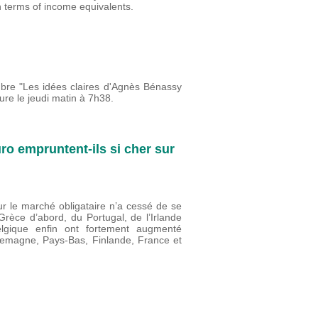
in terms of income equivalents.
mbre "Les idées claires d'Agnès Bénassy
re le jeudi matin à 7h38.
ro empruntent-ils si cher sur
sur le marché obligataire n’a cessé de se
Grèce d’abord, du Portugal, de l’Irlande
elgique enfin ont fortement augmenté
llemagne, Pays-Bas, Finlande, France et