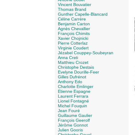
Vincent Bouvatier
Thomas Brand
Gunther Capelle-Blancard
Céline Carrère
Benjamin Carton
Agnès Chevallier
François Chimits
Xavier Chojnicki
Pierre Cotterlaz
Virginie Coudert
Jézabel Couppey-Soubeyran
Anna Creti
Matthieu Crozet
Christophe Destais
Evelyne Dourille-Feer
Gilles Dufrénot
Anthony Edo
Charlotte Emlinger
Etienne Espagne
Laurent Ferrara
Lionel Fontagné
Michel Fouquin
Jean Fouré
Guillaume Gaulier
François Geerolf
Jérôme Gonnot
Julien Gooris
Christophe Gouel