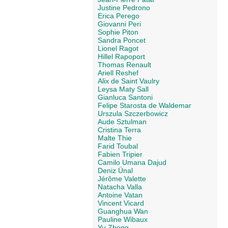
Justine Pedrono
Erica Perego
Giovanni Peri
Sophie Piton
Sandra Poncet
Lionel Ragot
Hillel Rapoport
Thomas Renault
Ariell Reshef
Alix de Saint Vaulry
Leysa Maty Sall
Gianluca Santoni
Felipe Starosta de Waldemar
Urszula Szczerbowicz
Aude Sztulman
Cristina Terra
Malte Thie
Farid Toubal
Fabien Tripier
Camilo Umana Dajud
Deniz Ünal
Jérôme Valette
Natacha Valla
Antoine Vatan
Vincent Vicard
Guanghua Wan
Pauline Wibaux
Yu Zheng