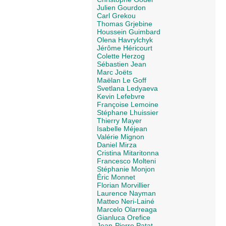
Julien Gourdon
Carl Grekou
Thomas Grjebine
Houssein Guimbard
Olena Havrylchyk
Jérôme Héricourt
Colette Herzog
Sébastien Jean
Marc Joëts
Maëlan Le Goff
Svetlana Ledyaeva
Kevin Lefebvre
Françoise Lemoine
Stéphane Lhuissier
Thierry Mayer
Isabelle Méjean
Valérie Mignon
Daniel Mirza
Cristina Mitaritonna
Francesco Molteni
Stéphanie Monjon
Éric Monnet
Florian Morvillier
Laurence Nayman
Matteo Neri-Lainé
Marcelo Olarreaga
Gianluca Orefice
Jean-Pierre Patat