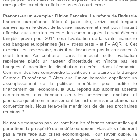
rare qu’elles aient des effets néfastes à court terme.
Prenons-en un exemple : l’Union Bancaire. La refonte de l’industrie
bancaire européenne, fêtée à juste titre, arrive sept longues
années après le début de la crise financière et n’est pour l’instant
effective que dans les textes et les communiqués. Le seul élément
tangible prévu pour 2014 sera l’évaluation de la santé financière
des banques européennes (les « stress tests » et l’ « AQR »). Cet
exercice est nécessaire, mais il ne favorisera pas la croissance à
court terme. Au contraire. Dans l’immédiat, cette évaluation
représente plutôt un facteur d’incertitude et n’incite pas les
banques à accroître la distribution du crédit dans l’économie.
Comment dès lors comprendre la politique monétaire de la Banque
Centrale Européenne ? Alors que l’union bancaire appellerait un
assouplissement de la politique monétaire pour faciliter le
financement de l’économie, la BCE répond aux abonnés absents
contrairement aux banques centrales américaine, anglaise et
japonaise qui utilisent massivement les instruments monétaires non
conventionnels. Nous fera-t-elle mentir lors de de ses prochaines
réunions ?
Ne nous y trompons pas, ce sont bien les réformes structurelles qui
garantiront la prospérité du modèle européen. Mais elles n’aideront
pas à faire face aux crises économiques. Pour l’avoir oublié, la
zone euro a prolongé et approfondi la crise économique. Le