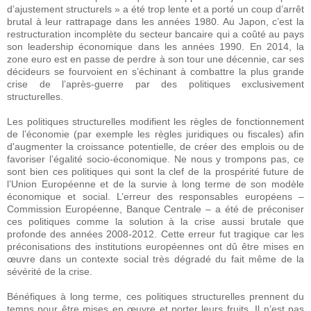
d’ajustement structurels » a été trop lente et a porté un coup d’arrêt
brutal à leur rattrapage dans les années 1980. Au Japon, c’est la
restructuration incomplète du secteur bancaire qui a coûté au pays
son leadership économique dans les années 1990. En 2014, la
zone euro est en passe de perdre à son tour une décennie, car ses
décideurs se fourvoient en s’échinant à combattre la plus grande
crise de l’après-guerre par des politiques exclusivement
structurelles.
Les politiques structurelles modifient les règles de fonctionnement
de l’économie (par exemple les règles juridiques ou fiscales) afin
d'augmenter la croissance potentielle, de créer des emplois ou de
favoriser l’égalité socio-économique. Ne nous y trompons pas, ce
sont bien ces politiques qui sont la clef de la prospérité future de
l’Union Européenne et de la survie à long terme de son modèle
économique et social. L’erreur des responsables européens –
Commission Européenne, Banque Centrale – a été de préconiser
ces politiques comme la solution à la crise aussi brutale que
profonde des années 2008-2012. Cette erreur fut tragique car les
préconisations des institutions européennes ont dû être mises en
œuvre dans un contexte social très dégradé du fait même de la
sévérité de la crise.
Bénéfiques à long terme, ces politiques structurelles prennent du
temps pour être mises en œuvre et porter leurs fruits. Il n’est pas