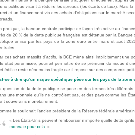
isbonne interdit à la banque centrale d’acquérir directement auprès des
’une politique visant à réduire les spreads (les écarts de taux). Mais l
irect et un financement via des achats d’obligations sur le marché sec
preads.
n pratique, la banque centrale participe de façon très active au financ
rès de 20 % de la dette publique française est détenue par la Banque
ublique émise par les pays de la zone euro entre mars et août 202
entrales.
ar ces achats massifs d’actifs, la BCE mène ainsi implicitement une pol
lle était pérennisée, pourrait permettre de se prémunir du risque d’un
et édifice reste néanmoins fragile car il repose sur des compromis polit
st-ce à dire qu’un risque spécifique pèse sur les pays de la zone 
a question de la dette publique se pose en des termes très différents
ans une monnaie qu’ils ne contrôlent pas, et des pays comme les Éta
ont souverains monétairement.
omme le soulignait l’ancien président de la Réserve fédérale américai
« Les États-Unis peuvent rembourser n’importe quelle dette qu’ils 
monnaie pour cela
. »