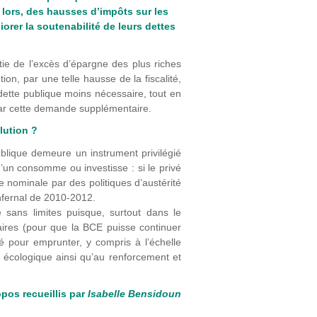
 lors, des hausses d’impôts sur les
iorer la soutenabilité de leurs dettes
rtie de l’excès d’épargne des plus riches
on, par une telle hausse de la fiscalité,
dette publique moins nécessaire, tout en
 par cette demande supplémentaire.
lution ?
blique demeure un instrument privilégié
’un consomme ou investisse : si le privé
te nominale par des politiques d’austérité
infernal de 2010-2012.
 sans limites puisque, surtout dans le
naires (pour que la BCE puisse continuer
é pour emprunter, y compris à l’échelle
n écologique ainsi qu’au renforcement et
pos recueillis par
Isabelle Bensidoun