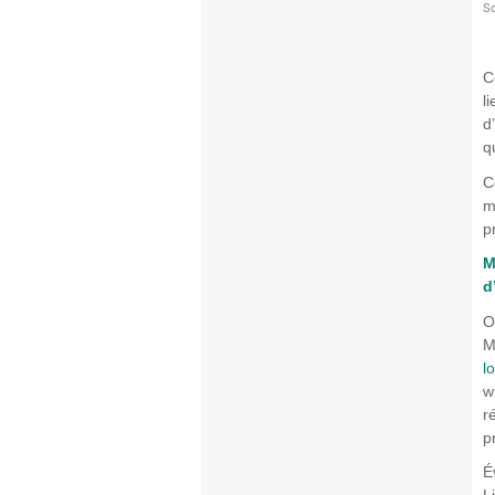
C
l
d
q
C
m
p
M
d
O
M
l
w
r
p
É