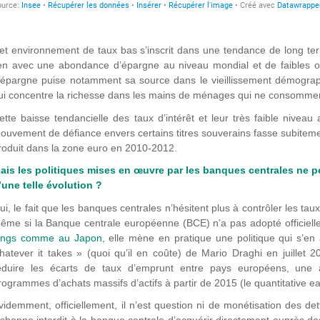
et environnement de taux bas s’inscrit dans une tendance de long t
ien avec une abondance d’épargne au niveau mondial et de faibles op
’épargne puise notamment sa source dans le vieillissement démograph
ui concentre la richesse dans les mains de ménages qui ne consomment
ette baisse tendancielle des taux d’intérêt et leur très faible niveau
ouvement de défiance envers certains titres souverains fasse subiteme
roduit dans la zone euro en 2010-2012.
ais les politiques mises en œuvre par les banques centrales ne p
’une telle évolution ?
ui, le fait que les banques centrales n’hésitent plus à contrôler les ta
ême si la Banque centrale européenne (BCE) n’a pas adopté officiel
ongs comme au Japon
, elle mène en pratique une politique qui s’e
hatever it takes » (quoi qu’il en coûte) de Mario Draghi en juillet 
éduire les écarts de taux d’emprunt entre pays européens, une 
rogrammes d’achats massifs d’actifs à partir de 2015 (le quantitative ea
videmment, officiellement, il n’est question ni de monétisation des dett