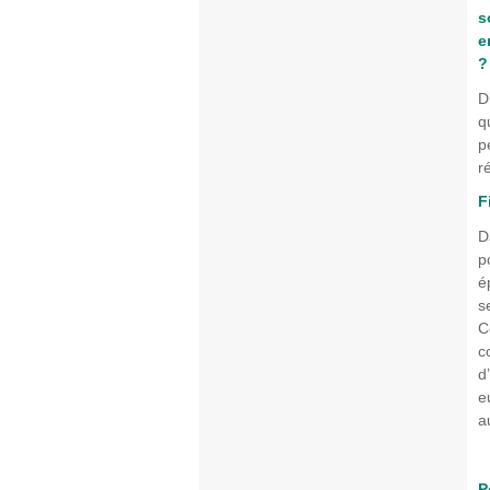
s
e
?
D
q
p
r
F
D
p
é
s
C
c
d
e
a
P