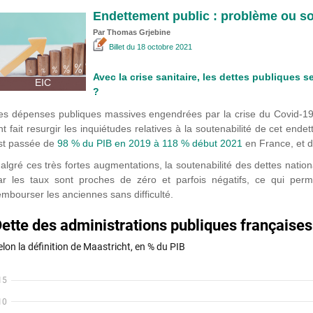
Endettement public : problème ou so
Par
Thomas Grjebine
Billet
du 18 octobre 2021
Avec la crise sanitaire, les dettes publiques se
EIC
?
es dépenses publiques massives engendrées par la crise du Covid-19,
nt fait resurgir les inquiétudes relatives à la soutenabilité de cet endet
st passée de
98 % du PIB en 2019 à 118 % début 2021
en France, et 
algré ces très fortes augmentations, la soutenabilité des dettes natio
ar les taux sont proches de zéro et parfois négatifs, ce qui perm
embourser les anciennes sans difficulté.