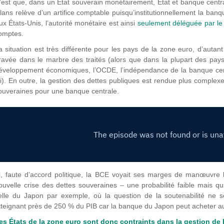
’est que, dans un État souverain monétairement, État et banque central
ilans relève d’un artifice comptable puisqu’institutionnellement la banq
ux États-Unis, l’autorité monétaire est ainsi
seulement déléguée par le
omptes.
a situation est très différente pour les pays de la zone euro, d’auta
ravée dans le marbre des traités (alors que dans la plupart des pays
éveloppement économiques, l’OCDE, l’indépendance de la banque cent
oi). En outre, la gestion des dettes publiques est rendue plus complex
ouveraines pour une banque centrale.
i, faute d’accord politique, la BCE voyait ses marges de manœuvre li
ouvelle crise des dettes souveraines – une probabilité faible mais qui
elle du Japon par exemple, où la question de la soutenabilité ne 
tteignant près de 250 % du PIB car la banque du Japon peut acheter au
es États de la zone euro sont donc contraints dans la gestion de 