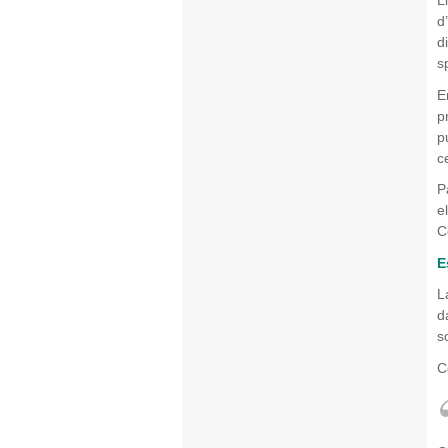
L
d
d
s
E
p
p
c
P
e
C
E
L
d
s
C