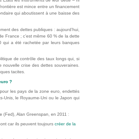
 États les instruments de leur dette – ni
a frontière est mince entre un financement
ondaire qui aboutissent à une baisse des
ement des dettes publiques : aujourd’hui,
 de France ; c’est même 60 % de la dette
0 qui a été rachetée par leurs banques
itique de contrôle des taux longs qui, si
e nouvelle crise des dettes souveraines.
iques tacites.
euro ?
 pour les pays de la zone euro, endettés
ts-Unis, le Royaume-Uni ou le Japon qui
ne (Fed), Alan Greenspan, en 2011 :
ont car ils peuvent toujours
créer de la