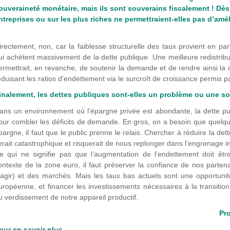
ouveraineté monétaire, mais ils sont souverains fiscalement ! Dès
ntreprises ou sur les plus riches ne permettraient-elles pas d’amél
irectement, non, car la faiblesse structurelle des taux provient en pa
ui achètent massivement de la dette publique. Une meilleure redistributi
ermettrait, en revanche, de soutenir la demande et de rendre ainsi la 
éduisant les ratios d’endettement via le surcroît de croissance permis
inalement, les dettes publiques sont-elles un problème ou une so
ans un environnement où l’épargne privée est abondante, la dette pu
our combler les déficits de demande. En gros, on a besoin que quelqu
pargne, il faut que le public prenne le relais. Chercher à réduire la det
erait catastrophique et risquerait de nous replonger dans l’engrenage 
e qui ne signifie pas que l’augmentation de l’endettement doit être
ontexte de la zone euro, il faut préserver la confiance de nos parte
’agir) et des marchés. Mais les taux bas actuels sont une opportunit
uropéenne, et financer les investissements nécessaires à la transitio
u verdissement de notre appareil productif.
Pro
our en savoir plus