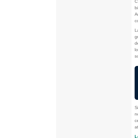
C
b
A
c
L
g
d
l
s
S
n
c
a
L