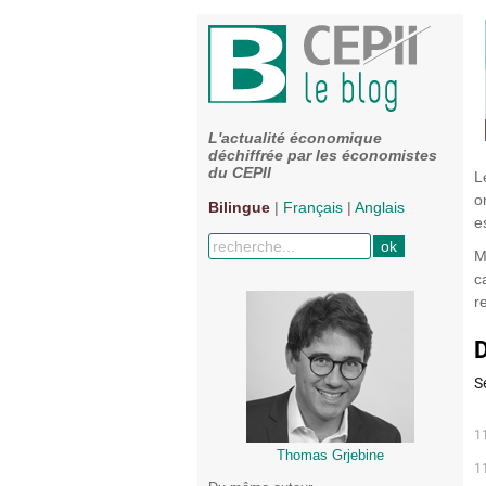
L'actualité économique
déchiffrée par les économistes
du CEPII
L
o
Bilingue
|
Français
|
Anglais
e
M
c
r
Thomas Grjebine