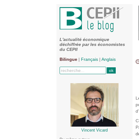
L'actualité économique
déchiffrée par les économistes
du CEPII
Bilingue
|
Français
|
Anglais
L
p
d
C
P
Vincent Vicard
d