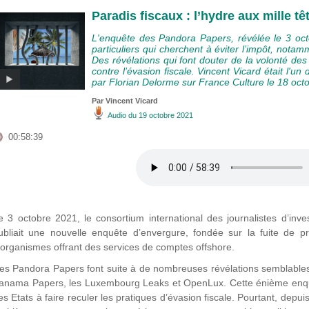
Paradis fiscaux : l’hydre aux mille tê
L'enquête des Pandora Papers, révélée le 3 o
particuliers qui cherchent à éviter l’impôt, notam
Des révélations qui font douter de la volonté des 
contre l’évasion fiscale. Vincent Vicard était l'u
par Florian Delorme sur France Culture le 18 oct
Par
Vincent Vicard
Audio
du 19 octobre 2021
00:58:39
e 3 octobre 2021, le consortium international des journalistes d’inves
ubliait une nouvelle enquête d’envergure, fondée sur la fuite de 
’organismes offrant des services de comptes offshore.
es Pandora Papers font suite à de nombreuses révélations semblables
anama Papers, les Luxembourg Leaks et OpenLux. Cette énième enquête
es Etats à faire reculer les pratiques d’évasion fiscale. Pourtant, depui