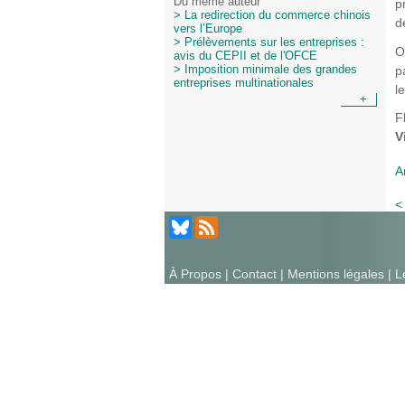
Du même auteur
p
> La redirection du commerce chinois
d
vers l’Europe
> Prélèvements sur les entreprises :
O
avis du CEPII et de l'OFCE
p
> Imposition minimale des grandes
entreprises multinationales
l
+
F
V
A
<
À Propos
|
Contact
|
Mentions légales
| L