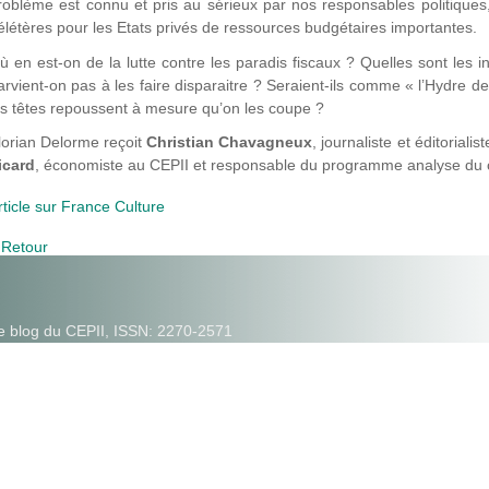
roblème est connu et pris au sérieux par nos responsables politiques
élétères pour les Etats privés de ressources budgétaires importantes.
ù en est-on de la lutte contre les paradis fiscaux ? Quelles sont les 
arvient-on pas à les faire disparaitre ? Seraient-ils comme « l’Hydre 
es têtes repoussent à mesure qu’on les coupe ?
lorian Delorme reçoit
Christian Chavagneux
, journaliste et éditorialis
icard
, économiste au CEPII et responsable du programme analyse du 
rticle sur France Culture
 Retour
e blog du CEPII, ISSN: 2270-2571