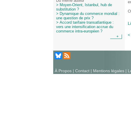
Du même auteur
e
> Moyen-Orient, Istanbul, hub de
substitution ?
O
> Dynamique du commerce mondial :
une question de prix ?
> Accord tarifaire transatlantique :
L
vers une intensification accrue du
commerce intra-européen ?
<
+
À Propos
|
Contact
|
Mentions légales
| L