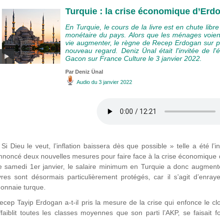
Turquie : la crise économique d’Erd
En Turquie, le cours de la livre est en chute libr
monétaire du pays. Alors que les ménages voient
vie augmenter, le règne de Recep Erdogan sur p
nouveau regard. Deniz Ünal était l'invitée de l'
Gacon sur France Culture le 3 janvier 2022.
Par
Deniz Ünal
Audio
du 3 janvier 2022
 Si Dieu le veut, l’inflation baissera dès que possible » telle a été l’
nnoncé deux nouvelles mesures pour faire face à la crise économique 
e samedi 1er janvier, le salaire minimum en Turquie a donc augmen
ivres sont désormais particulièrement protégés, car il s’agit d’enra
onnaie turque.
ecep Tayip Erdogan a-t-il pris la mesure de la crise qui enfonce le cl
ffaiblit toutes les classes moyennes que son parti l’AKP, se faisait f