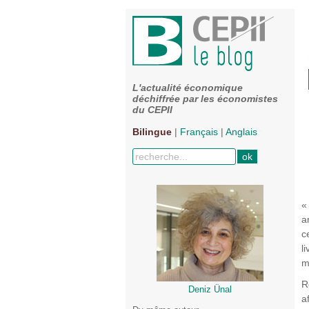
L'actualité économique
déchiffrée par les économistes
du CEPII
Bilingue
|
Français
|
Anglais
«
a
c
l
m
R
Deniz Ünal
a