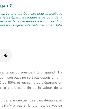
ogan ?
e après une année noire pour la politique
 leurs épargnes fondre et le coût de la
resque deux décennies est scrutée d'un
émission Enjeux internationaux par Julie
incantation du président turc, quand il a
dont son pays ne sort pas depuis un an :
té de 50%; et les comptes d’épargne en
yer la chute sans fin de la valeur de la
ou dans le cercueil des plus démunis, et
ort il n’y a pas si longtemps, de vouloir