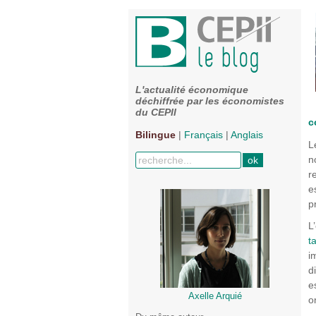
L'actualité économique
déchiffrée par les économistes
du CEPII
c
Bilingue
|
Français
|
Anglais
L
n
r
e
p
L
t
i
d
e
Axelle Arquié
o