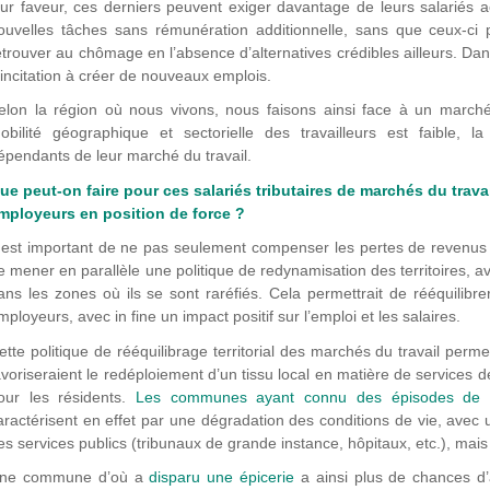
eur faveur, ces derniers peuvent exiger davantage de leurs salariés 
ouvelles tâches sans rémunération additionnelle, sans que ceux-ci
etrouver au chômage en l’absence d’alternatives crédibles ailleurs. Da
’incitation à créer de nouveaux emplois.
elon la région où nous vivons, nous faisons ainsi face à un marché 
obilité géographique et sectorielle des travailleurs est faible, l
épendants de leur marché du travail.
ue peut-on faire pour ces salariés tributaires de marchés du trav
mployeurs en position de force ?
l est important de ne pas seulement compenser les pertes de revenus 
e mener en parallèle une politique de redynamisation des territoires, av
ans les zones où ils se sont raréfiés. Cela permettrait de rééquilibre
mployeurs, avec in fine un impact positif sur l’emploi et les salaires.
ette politique de rééquilibrage territorial des marchés du travail perme
avoriseraient le redéploiement d’un tissu local en matière de services 
our les résidents.
Les communes ayant connu des épisodes de mo
aractérisent en effet par une dégradation des conditions de vie, avec
es services publics (tribunaux de grande instance, hôpitaux, etc.), ma
ne commune d’où a
disparu une épicerie
a ainsi plus de chances d’