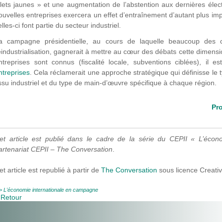
ilets jaunes » et une augmentation de l’abstention aux dernières électi
ouvelles entreprises exercera un effet d’entraînement d’autant plus impo
elles-ci font partie du secteur industriel.
a campagne présidentielle, au cours de laquelle beaucoup des 
éindustrialisation, gagnerait à mettre au cœur des débats cette dimension t
ntreprises sont connus (fiscalité locale, subventions ciblées), il est
ntreprises
. Cela réclamerait une approche stratégique qui définisse le t
issu industriel et du type de main-d’œuvre spécifique à chaque région.
Pro
et article est publié dans le cadre de la série du CEPII « L’éco
artenariat CEPII – The Conversation
.
et article est republié à partir de
The Conversation
sous licence Creati
 >
L'économie internationale en campagne
 Retour