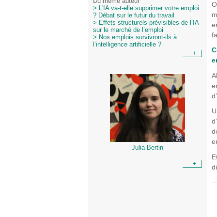
Du même auteur
O
> L'IA va-t-elle supprimer votre emploi
m
? Débat sur le futur du travail
> Effets structurels prévisibles de l’IA
e
sur le marché de l’emploi
f
> Nos emplois survivront-ils à
l’intelligence artificielle ?
C
+
e
A
e
d
U
d
d
e
Julia Bertin
E
+
d