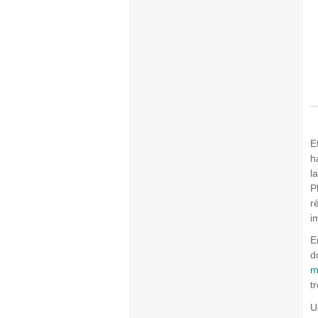
E
h
l
P
r
i
E
d
m
t
U