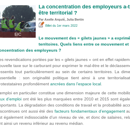
La concentration des employeurs a-t-
être territorial ?
Par
Axelle Arquié
, Julia Bertin
Billet
du 1er mars 2022
EIC
Le mouvement des « gilets jaunes » a exprimé
territoires. Quels liens entre ce mouvement et u
oncentration des employeurs ?
es revendications portées par les « gilets jaunes » ont en effet rapidem
ouvelle taxe sur le carburant pour exprimer le mal-être et le déclasse
essentis tout particulièrement au sein de certains territoires. La di
ssentielle : son originalité politique tient ainsi à une territorial
rotestataires profondément
ancrées dans l’espace local
.
’emploi en particulier constitue une dimension majeure de cette mobil
aux d’emploi
ont été les plus marquées entre 2010 et 2015 sont égale
mportants. La dégradation des conditions de travail et la probabilité ac
iscontinues ont aussi été des
facteurs fondamentaux d’engagement
au
st également indissociable d’un niveau de vie, et donc de salaires, re
nt ainsi un revenu inférieur au revenu médian.