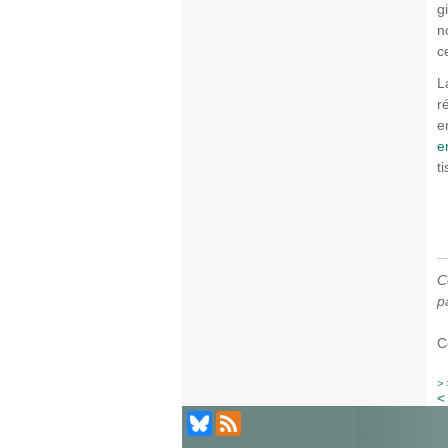
g
n
c
L
r
e
e
t
C
p
C
>
<