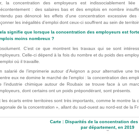
r, la concentration des employeurs est indissociablement liée
écontentement : des salaires bas et des emplois en nombre insuffisa
ntendu pas dénoncé les effets d’une concentration excessive des e
açonner les inégalités d’emploi dont ceux-ci souffrent au sein de territoi
ela signifie que lorsque la concentration des employeurs est forte,
mplois moins nombreux ?
bsolument. C’est ce que montrent les travaux qui se sont intéress
mployeurs. Celle-ci dépend à la fois du nombre et du poids des employe
’emploi où il travaille.
n salarié de l’imprimerie autour d’Avignon a pour alternative une t
’entre eux ne domine le marché de l’emploi : la concentration des employ
e l’industrie chimique autour de Roubaix se trouve face à un marc
mployeurs, dont certains ont un poids prépondérant, sont présents.
t les écarts entre territoires sont très importants, comme le montre la 
iagonale de la concentration », allant du sud-ouest au nord-est de la F
Carte : Disparités de la concentration de
par département, en 2019