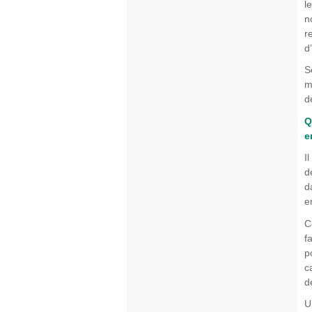
l
n
r
d
S
m
d
Q
e
I
d
d
e
C
f
p
c
d
U