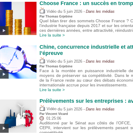
Choose France : un succès en trompe
du
Vidéo
5 juin 2026
- Dans les médias
Par
Thomas Grjebine
Quel bilan tirer des sommets Choose France ? Cet
l’industrie française depuis 2017 et sur les orie
ces dernières années, entre attractivité, réindustria
Lire la suite >
Chine, concurrence industrielle et att
l’épreuve
du
Vidéo
5 juin 2026
- Dans les médias
Par
Thomas Grjebine
Face à la montée en puissance industrielle de 
moyens de préserver sa compétitivité. Dans le m
de la France reste au cœur des débats économi
internationale accrue pour les investissements.
Lire la suite >
Prélèvements sur les entreprises : a
du
Vidéo
5 juin 2026
- Dans les médias
Par
Vincent Vicard
01:25:06
Auditionné par le Sénat aux côtés de l’OFCE, V
CEPII, intervient sur les prélèvements pesant su
compétitivité.