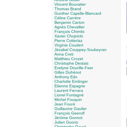
Vincent Bouvatier
Thomas Brand
Gunther Capelle-Blancard
Céline Carrère
Benjamin Carton
Agnès Chevallier
François Chimits
Xavier Chojnicki
Pierre Cotterlaz
Virginie Coudert
Jézabel Couppey-Soubeyran
Anna Creti
Matthieu Crozet
Christophe Destais
Evelyne Dourille-Feer
Gilles Dufrénot
Anthony Edo
Charlotte Emlinger
Etienne Espagne
Laurent Ferrara
Lionel Fontagné
Michel Fouquin
Jean Fouré
Guillaume Gaulier
François Geerolf
Jérôme Gonnot
Julien Gooris
Christophe Gouel