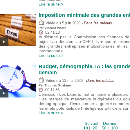
Lire la suite >
Imposition minimale des grandes ent
du
Vidéo
5 juin 2026
- Dans les médias
Par
Vincent Vicard
02:41:10
Auditionné par la Commission des finances de 
adjoint au directeur au CEPII, livre ses réflexion
des grandes entreprises multinationales et les
internationale.
Lire la suite >
Budget, démographie, IA : les grand
demain
du
Vidéo
13 mai 2026
- Dans les médias
Par
Thomas Grjebine
00:11:56
L’émission Les Experts met en lumière plusieu
: les marges de manœuvre budgétaires du gouver
démographique, l’évolution de la guerre commer
les effets potentiels de l’intelligence artificielle sur
Lire la suite >
Suivant
|
Dernier
10
|
20
|
50
|
100