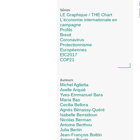
Séries
LE Graphique / THE Chart
L'économie internationale en
campagne
Profils
Brexit
Coronavirus
Protectionnisme
Européennes
EIC2017
COP21
Auteurs
Michel Aglietta
Axelle Arquié
Yves-Emmanuel Bara
Maria Bas
Cecilia Bellora
Agnès Bénassy-Quéré
Isabelle Bensidoun
Nicolas Berman
Antoine Berthou
Julia Bertin
Jean-François Boittin
Antoine Bouët