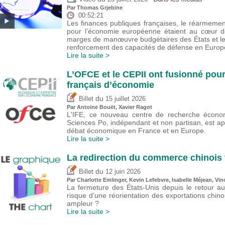
Par
Thomas Grjebine
00:52:21
Les finances publiques françaises, le réarmeme
pour l’économie européenne étaient au cœur de
marges de manœuvre budgétaires des États et l
renforcement des capacités de défense en Europ
Lire la suite >
L’OFCE et le CEPII ont fusionné pour
français d’économie
du
Billet
15 juillet 2026
Par
Antoine Bouët
, Xavier Ragot
L'IFE, ce nouveau centre de recherche économ
Sciences Po, indépendant et non partisan, est a
débat économique en France et en Europe.
Lire la suite >
La redirection du commerce chinois 
du
Billet
12 juin 2026
Par
Charlotte Emlinger
,
Kevin Lefebvre
,
Isabelle Méjean
,
Vin
La fermeture des États-Unis depuis le retour a
risque d’une réorientation des exportations chin
ampleur ?
Lire la suite >