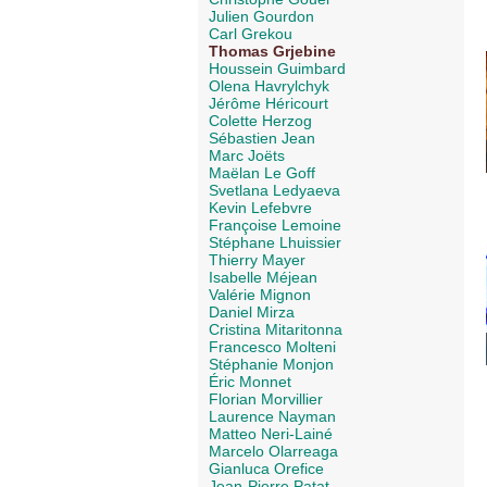
Julien Gourdon
Carl Grekou
Thomas Grjebine
Houssein Guimbard
Olena Havrylchyk
Jérôme Héricourt
Colette Herzog
Sébastien Jean
Marc Joëts
Maëlan Le Goff
Svetlana Ledyaeva
Kevin Lefebvre
Françoise Lemoine
Stéphane Lhuissier
Thierry Mayer
Isabelle Méjean
Valérie Mignon
Daniel Mirza
Cristina Mitaritonna
Francesco Molteni
Stéphanie Monjon
Éric Monnet
Florian Morvillier
Laurence Nayman
Matteo Neri-Lainé
Marcelo Olarreaga
Gianluca Orefice
Jean-Pierre Patat