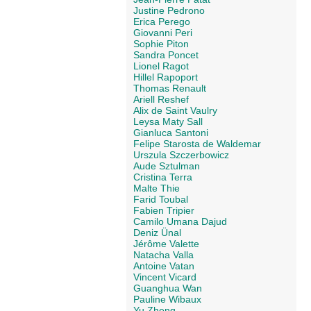
Justine Pedrono
Erica Perego
Giovanni Peri
Sophie Piton
Sandra Poncet
Lionel Ragot
Hillel Rapoport
Thomas Renault
Ariell Reshef
Alix de Saint Vaulry
Leysa Maty Sall
Gianluca Santoni
Felipe Starosta de Waldemar
Urszula Szczerbowicz
Aude Sztulman
Cristina Terra
Malte Thie
Farid Toubal
Fabien Tripier
Camilo Umana Dajud
Deniz Ünal
Jérôme Valette
Natacha Valla
Antoine Vatan
Vincent Vicard
Guanghua Wan
Pauline Wibaux
Yu Zheng