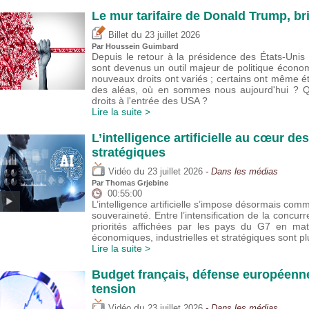
Le mur tarifaire de Donald Trump, br
du
Billet
23 juillet 2026
Par
Houssein Guimbard
Depuis le retour à la présidence des États-Uni
sont devenus un outil majeur de politique écono
nouveaux droits ont variés ; certains ont même 
des aléas, où en sommes nous aujourd'hui ? Que
droits à l'entrée des USA ?
Lire la suite >
L’intelligence artificielle au cœur de
stratégiques
du
Vidéo
23 juillet 2026
- Dans les médias
Par
Thomas Grjebine
00:55:00
L’intelligence artificielle s’impose désormais com
souveraineté. Entre l’intensification de la concur
priorités affichées par les pays du G7 en mat
économiques, industrielles et stratégiques sont 
Lire la suite >
Budget français, défense européenne
tension
du
Vidéo
23 juillet 2026
- Dans les médias