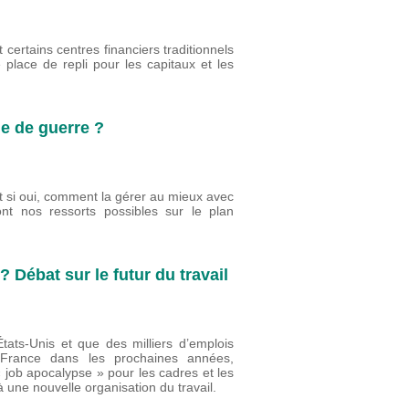
 certains centres financiers traditionnels
place de repli pour les capitaux et les
ie de guerre ?
 si oui, comment la gérer au mieux avec
t nos ressorts possibles sur le plan
? Débat sur le futur du travail
États-Unis et que des milliers d’emplois
n France dans les prochaines années,
« job apocalypse » pour les cadres et les
 à une nouvelle organisation du travail.