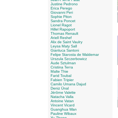
Justine Pedrono
Erica Perego
Giovanni Peri
Sophie Piton
Sandra Poncet
Lionel Ragot
Hillel Rapoport
Thomas Renault
Ariell Reshef
Alix de Saint Vaulry
Leysa Maty Sall
Gianluca Santoni
Felipe Starosta de Waldemar
Urszula Szczerbowicz
Aude Sztulman
Cristina Terra
Malte Thie
Farid Toubal
Fabien Tripier
Camilo Umana Dajud
Deniz Ünal
Jérôme Valette
Natacha Valla
Antoine Vatan
Vincent Vicard
Guanghua Wan
Pauline Wibaux
Yu Zheng