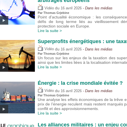
arbitrages européens
du
Vidéo
16 avril 2026
- Dans les médias
Par
Thomas Grjebine
Point d'actualité économique : les conséquenc
défis de long terme liés au vieillissement d
protection sociale en Europe.
Lire la suite >
Superprofits énergétiques : une taxa
du
Vidéo
16 avril 2026
- Dans les médias
Par
Thomas Grjebine
Un focus sur les enjeux de la taxation des super
ainsi que les limites liées à la localisation interna
Lire la suite >
Énergie : la crise mondiale évitée ?
du
Vidéo
16 avril 2026
- Dans les médias
Par
Thomas Grjebine
Une analyse les effets économiques de la trêve ent
prix de l’énergie reculent mais restent marqués pa
conflit et des approvisionnements.
Lire la suite >
Les alliances militaires : un enjeu 