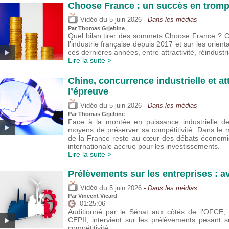
Choose France : un succès en trompe
du
Vidéo
5 juin 2026
- Dans les médias
Par
Thomas Grjebine
Quel bilan tirer des sommets Choose France ? Cet
l’industrie française depuis 2017 et sur les orie
ces dernières années, entre attractivité, réindustria
Lire la suite >
Chine, concurrence industrielle et att
l’épreuve
du
Vidéo
5 juin 2026
- Dans les médias
Par
Thomas Grjebine
Face à la montée en puissance industrielle de 
moyens de préserver sa compétitivité. Dans le m
de la France reste au cœur des débats économi
internationale accrue pour les investissements.
Lire la suite >
Prélèvements sur les entreprises : a
du
Vidéo
5 juin 2026
- Dans les médias
Par
Vincent Vicard
01:25:06
Auditionné par le Sénat aux côtés de l’OFCE, V
CEPII, intervient sur les prélèvements pesant su
compétitivité.