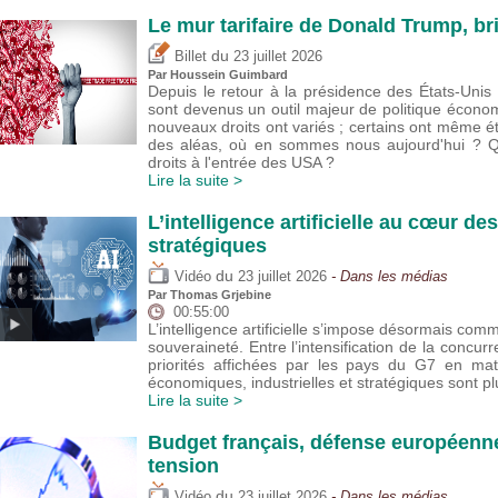
Le mur tarifaire de Donald Trump, br
du
Billet
23 juillet 2026
Par
Houssein Guimbard
Depuis le retour à la présidence des États-Uni
sont devenus un outil majeur de politique écono
nouveaux droits ont variés ; certains ont même 
des aléas, où en sommes nous aujourd'hui ? Que
droits à l'entrée des USA ?
Lire la suite >
L’intelligence artificielle au cœur de
stratégiques
du
Vidéo
23 juillet 2026
- Dans les médias
Par
Thomas Grjebine
00:55:00
L’intelligence artificielle s’impose désormais com
souveraineté. Entre l’intensification de la concur
priorités affichées par les pays du G7 en mat
économiques, industrielles et stratégiques sont 
Lire la suite >
Budget français, défense européenne
tension
du
Vidéo
23 juillet 2026
- Dans les médias