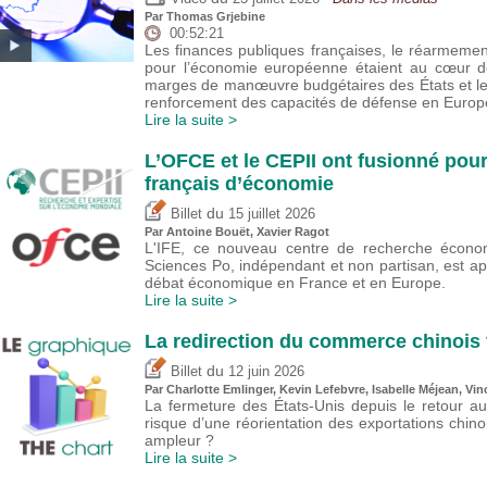
Par
Thomas Grjebine
00:52:21
Les finances publiques françaises, le réarmeme
pour l’économie européenne étaient au cœur de
marges de manœuvre budgétaires des États et l
renforcement des capacités de défense en Europ
Lire la suite >
L’OFCE et le CEPII ont fusionné pour
français d’économie
du
Billet
15 juillet 2026
Par
Antoine Bouët
, Xavier Ragot
L'IFE, ce nouveau centre de recherche économ
Sciences Po, indépendant et non partisan, est a
débat économique en France et en Europe.
Lire la suite >
La redirection du commerce chinois 
du
Billet
12 juin 2026
Par
Charlotte Emlinger
,
Kevin Lefebvre
,
Isabelle Méjean
,
Vin
La fermeture des États-Unis depuis le retour a
risque d’une réorientation des exportations chin
ampleur ?
Lire la suite >