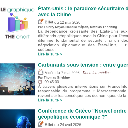
États-Unis : le paradoxe sécuritair
avec la Chine
du
Billet
12 mai 2026
Par
Thierry Mayer
,
Isabelle Méjean
, Mathias Thoening
La dépendance croissante des États-Unis aux 
différends géopolitiques avec la Chine pour l’éco
dilemme fondamental de sécurité : si un déc
négociation diplomatique des États-Unis, il 
coûteuse.
Lire la suite >
Carburants sous tension : entre guer
du
Vidéo
7 mai 2026
- Dans les médias
Par
Thomas Grjebine
00:45:00
À travers plusieurs interventions sur FranceIn
responsable du programme « Macroéconomie et
revient sur les conséquences économiques de la f
Lire la suite >
Conférence de Citéco "Nouvel ordre 
géopolitique économique ?"
du
Billet
24 avril 2026