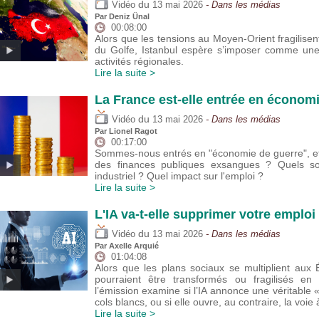
du
Vidéo
13 mai 2026
- Dans les médias
Par
Deniz Ünal
00:08:00
Alors que les tensions au Moyen-Orient fragilisent
du Golfe, Istanbul espère s’imposer comme une 
activités régionales.
Lire la suite >
La France est-elle entrée en économ
du
Vidéo
13 mai 2026
- Dans les médias
Par
Lionel Ragot
00:17:00
Sommes-nous entrés en "économie de guerre", et
des finances publiques exsangues ? Quels son
industriel ? Quel impact sur l'emploi ?
Lire la suite >
L'IA va-t-elle supprimer votre emploi 
du
Vidéo
13 mai 2026
- Dans les médias
Par
Axelle Arquié
01:04:08
Alors que les plans sociaux se multiplient aux 
pourraient être transformés ou fragilisés e
l’émission examine si l’IA annonce une véritable 
cols blancs, ou si elle ouvre, au contraire, la voie
Lire la suite >