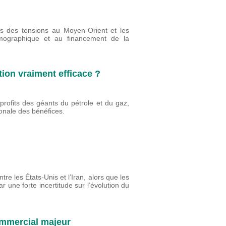
es des tensions au Moyen-Orient et les
émographique et au financement de la
tion vraiment efficace ?
profits des géants du pétrole et du gaz,
tionale des bénéfices.
re les États-Unis et l’Iran, alors que les
r une forte incertitude sur l’évolution du
commercial majeur