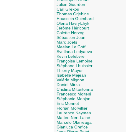
Julien Gourdon
Carl Grekou
Thomas Grjebine
Houssein Guimbard
Olena Havrylchyk
Jérôme Héricourt
Colette Herzog
Sébastien Jean
Marc Joëts
Maëlan Le Goff
Svetlana Ledyaeva
Kevin Lefebvre
Françoise Lemoine
Stéphane Lhuissier
Thierry Mayer
Isabelle Méjean
Valérie Mignon
Daniel Mirza
Cristina Mitaritonna
Francesco Molteni
Stéphanie Monjon
Éric Monnet
Florian Morvillier
Laurence Nayman
Matteo Neri-Lainé
Marcelo Olarreaga
Gianluca Orefice
Jean-Pierre Patat