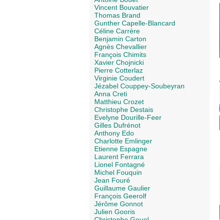
Vincent Bouvatier
Thomas Brand
Gunther Capelle-Blancard
Céline Carrère
Benjamin Carton
Agnès Chevallier
François Chimits
Xavier Chojnicki
Pierre Cotterlaz
Virginie Coudert
Jézabel Couppey-Soubeyran
Anna Creti
Matthieu Crozet
Christophe Destais
Evelyne Dourille-Feer
Gilles Dufrénot
Anthony Edo
Charlotte Emlinger
Etienne Espagne
Laurent Ferrara
Lionel Fontagné
Michel Fouquin
Jean Fouré
Guillaume Gaulier
François Geerolf
Jérôme Gonnot
Julien Gooris
Christophe Gouel