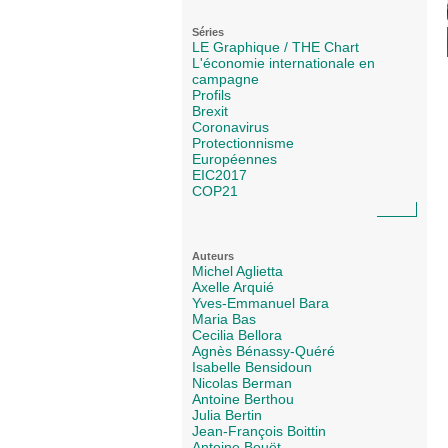
Séries
LE Graphique / THE Chart
L'économie internationale en
campagne
Profils
Brexit
Coronavirus
Protectionnisme
Européennes
EIC2017
COP21
Auteurs
Michel Aglietta
Axelle Arquié
Yves-Emmanuel Bara
Maria Bas
Cecilia Bellora
Agnès Bénassy-Quéré
Isabelle Bensidoun
Nicolas Berman
Antoine Berthou
Julia Bertin
Jean-François Boittin
Antoine Bouët