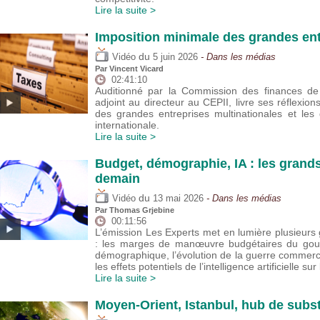
Lire la suite >
Imposition minimale des grandes ent
du
Vidéo
5 juin 2026
- Dans les médias
Par
Vincent Vicard
02:41:10
Auditionné par la Commission des finances de 
adjoint au directeur au CEPII, livre ses réflexion
des grandes entreprises multinationales et les
internationale.
Lire la suite >
Budget, démographie, IA : les grand
demain
du
Vidéo
13 mai 2026
- Dans les médias
Par
Thomas Grjebine
00:11:56
L’émission Les Experts met en lumière plusieu
: les marges de manœuvre budgétaires du gouver
démographique, l’évolution de la guerre commer
les effets potentiels de l’intelligence artificielle sur
Lire la suite >
Moyen-Orient, Istanbul, hub de subst