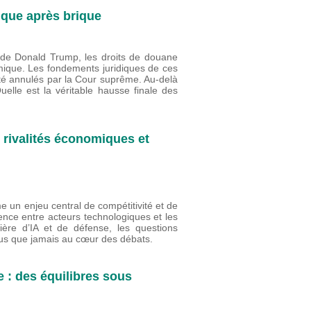
ique après brique
s de Donald Trump, les droits de douane
mique. Les fondements juridiques de ces
été annulés par la Cour suprême. Au-delà
lle est la véritable hausse finale des
s rivalités économiques et
me un enjeu central de compétitivité et de
rence entre acteurs technologiques et les
ière d’IA et de défense, les questions
plus que jamais au cœur des débats.
 : des équilibres sous