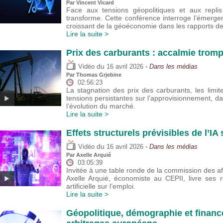
Par
Vincent Vicard
Face aux tensions géopolitiques et aux replis
transforme. Cette conférence interroge l’émerge
croissant de la géoéconomie dans les rapports d
Lire la suite >
Prix des carburants : accalmie trom
du
Vidéo
16 avril 2026
- Dans les médias
Par
Thomas Grjebine
02:56:23
La stagnation des prix des carburants, les lim
tensions persistantes sur l’approvisionnement, da
l’évolution du marché.
Lire la suite >
Effets structurels prévisibles de l’IA
du
Vidéo
16 avril 2026
- Dans les médias
Par
Axelle Arquié
03:05:39
Invitée à une table ronde de la commission des af
Axelle Arquié, économiste au CEPII, livre ses réf
artificielle sur l’emploi.
Lire la suite >
Géopolitique, démographie et financ