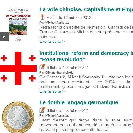
La voie chinoise. Capitalisme et Empi
du
Audio
12 octobre 2012
Par Michel Aglietta
Retranscription écrite de l'émission "Carnets de l
France Culture, où Michel Aglietta présente ses 
chinoise.
Lire la suite >
Institutional reform and democracy i
“Rose revolution”
du
Billet
4 octobre 2012
Par Olena Havrylchyk
On October 2, Mikheil Saakashvili – who has led 
and has been president since 2004 – admitt
parliamentary election against Bidzina Ivanishvili.
Lire la suite >
Le double langage germanique
du
Billet
3 octobre 2012
Par Michel Aglietta
L’état d’esprit qui règne dans la zone euro
renversements qui ont scandé la tragédie europ
grave et plus dangereux cette fois-ci.