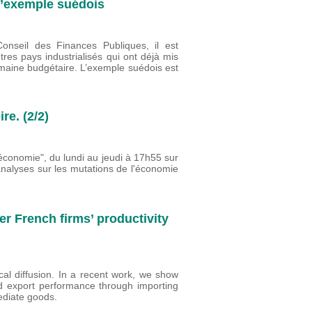
l’exemple suédois
nseil des Finances Publiques, il est
tres pays industrialisés qui ont déjà mis
maine budgétaire. L’exemple suédois est
re. (2/2)
'économie", du lundi au jeudi à 17h55 sur
analyses sur les mutations de l'économie
er French firms’ productivity
ical diffusion. In a recent work, we show
d export performance through importing
mediate goods.