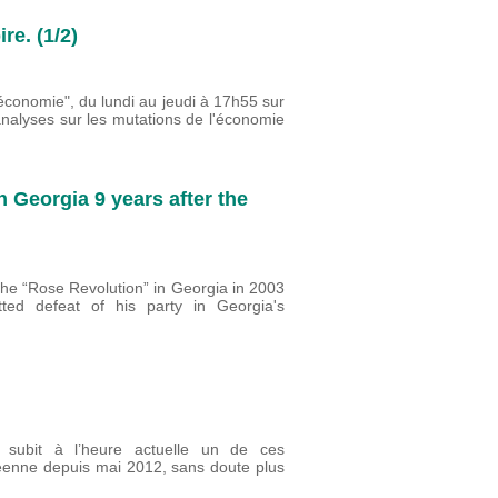
re. (1/2)
'économie", du lundi au jeudi à 17h55 sur
analyses sur les mutations de l'économie
n Georgia 9 years after the
the “Rose Revolution” in Georgia in 2003
ed defeat of his party in Georgia's
 subit à l’heure actuelle un de ces
éenne depuis mai 2012, sans doute plus