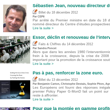
Sébastien Jean, nouveau directeur d
du
Billet
18 décembre 2012
Par CEPII
Par arrêté du Premier ministre en date du 18
nommé directeur du Centre d’études prospectives e
Lire la suite >
Essor, déclin et renouveau de l’int
du
Faits & Chiffres
14 décembre 2012
Par
Sandra Poncet
Alors que dans les années 1980 l’intervention
frein à la croissance, depuis la crise de 200
important pour la promotion de la croissance sou
Lire la suite >
Pas à pas, renforcer la zone euro.
du
Billet
13 décembre 2012
Par Benjamin Carton,
Christophe Destais
, Sophie Piton, A
Les Européens ont fourni des réponses inégales
premier Policy Paper G-MonD fait un point sur 
reste à affronter.
Lire la suite >
Pour que la montée en gamme profite