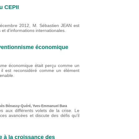
u CEPII
 décembre 2012, M. Sébastien JEAN est
t d’informations internationales.
erventionnisme économique
nisme économique était perçu comme un
8 il est reconsidéré comme un élément
tenable.
gnès Bénassy-Quéré, Yves-Emmanuel Bara
 aux différents volets de la crise. Le
ces avancées et discute des défis qu'il
 à la croissance des