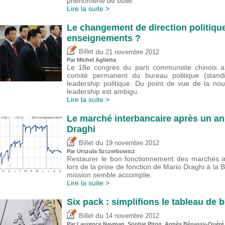
phénomène de bulle.
Lire la suite >
Le changement de direction politique
enseignements ?
du
Billet
21 novembre 2012
Par Michel Aglietta
Le 18e congrès du parti communiste chinois a
comité permanent du bureau politique (stand
leadership politique. Du point de vue de la no
leadership est ambigu.
Lire la suite >
Le marché interbancaire après un an
Draghi
du
Billet
19 novembre 2012
Par Urszula Szczerbowicz
Restaurer le bon fonctionnement des marchés int
lors de la prise de fonction de Mario Draghi à la
mission semble accomplie.
Lire la suite >
Six pack : simplifions le tableau de b
du
Billet
14 novembre 2012
Par Laurence Nayman, Sophie Piton, Agnès Bénassy-Quéré