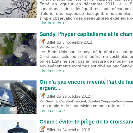
Entré en vigueur en décembre 2011, le « S
surveillance des déséquilibres macroéconomiq
d’alerter des risques de déséquilibre ne semblen
simple observation des déséquilibres extérieurs c
Lire la suite >
Sandy, l’hyper capitalisme et le cha
du
Billet
6 novembre 2012
Par Michel Aglietta
Les Etats-Unis sont le pays où le déni du chang
C’est aussi celui où l’Etat fédéral n’investit plus 
où les Etats ne sont pas en mesure de moderniser
aux événements extrêmes est révélée par Sandy.
Lire la suite >
On n'a pas encore inventé l'art de f
argent...
du
Billet
29 octobre 2012
Par Gunther Capelle-Blancard, Jézabel Couppey-Soubeyran
...en matière de supervision comme ailleurs !
Lire la suite >
Chine : éviter le piège de la croissan
du
Billet
24 octobre 2012