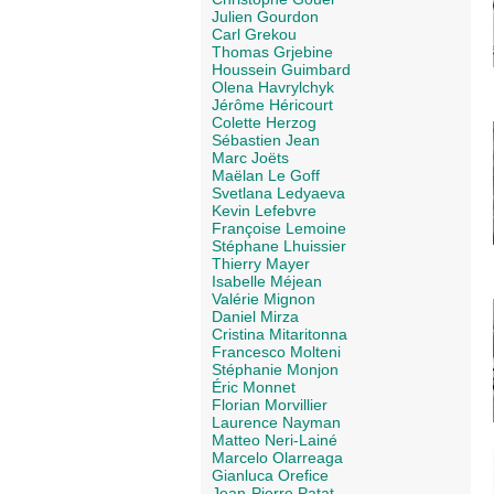
Julien Gourdon
Carl Grekou
Thomas Grjebine
Houssein Guimbard
Olena Havrylchyk
Jérôme Héricourt
Colette Herzog
Sébastien Jean
Marc Joëts
Maëlan Le Goff
Svetlana Ledyaeva
Kevin Lefebvre
Françoise Lemoine
Stéphane Lhuissier
Thierry Mayer
Isabelle Méjean
Valérie Mignon
Daniel Mirza
Cristina Mitaritonna
Francesco Molteni
Stéphanie Monjon
Éric Monnet
Florian Morvillier
Laurence Nayman
Matteo Neri-Lainé
Marcelo Olarreaga
Gianluca Orefice
Jean-Pierre Patat