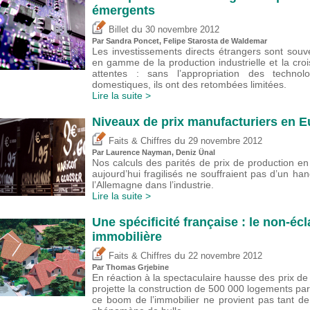
émergents
du
Billet
30 novembre 2012
Par
Sandra Poncet
, Felipe Starosta de Waldemar
Les investissements directs étrangers sont sou
en gamme de la production industrielle et la cr
attentes : sans l’appropriation des technol
domestiques, ils ont des retombées limitées.
Lire la suite >
Niveaux de prix manufacturiers en 
du
Faits & Chiffres
29 novembre 2012
Par Laurence Nayman,
Deniz Ünal
Nos calculs des parités de prix de production 
aujourd’hui fragilisés ne souffraient pas d’un han
l’Allemagne dans l’industrie.
Lire la suite >
Une spécificité française : le non-éc
immobilière
du
Faits & Chiffres
22 novembre 2012
Par
Thomas Grjebine
En réaction à la spectaculaire hausse des prix de
projette la construction de 500 000 logements par
ce boom de l’immobilier ne provient pas tant d