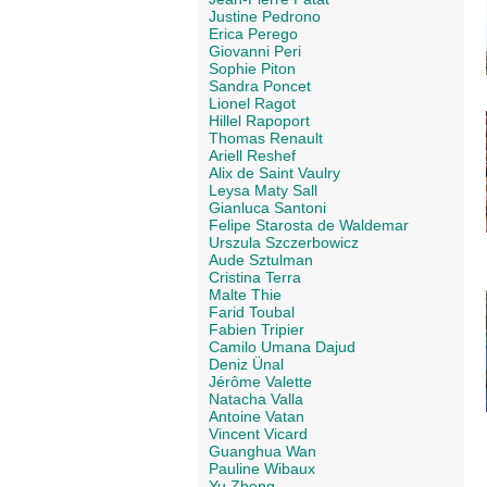
Justine Pedrono
Erica Perego
Giovanni Peri
Sophie Piton
Sandra Poncet
Lionel Ragot
Hillel Rapoport
Thomas Renault
Ariell Reshef
Alix de Saint Vaulry
Leysa Maty Sall
Gianluca Santoni
Felipe Starosta de Waldemar
Urszula Szczerbowicz
Aude Sztulman
Cristina Terra
Malte Thie
Farid Toubal
Fabien Tripier
Camilo Umana Dajud
Deniz Ünal
Jérôme Valette
Natacha Valla
Antoine Vatan
Vincent Vicard
Guanghua Wan
Pauline Wibaux
Yu Zheng