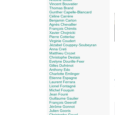
Vincent Bouvatier
Thomas Brand
Gunther Capelle-Blancard
Céline Carrère
Benjamin Carton
Agnès Chevallier
François Chimits
Xavier Chojnicki
Pierre Cotterlaz
Virginie Coudert
Jézabel Couppey-Soubeyran
Anna Creti
Matthieu Crozet
Christophe Destais
Evelyne Dourille-Feer
Gilles Dufrénot
Anthony Edo
Charlotte Emlinger
Etienne Espagne
Laurent Ferrara
Lionel Fontagné
Michel Fouquin
Jean Fouré
Guillaume Gaulier
François Geerolf
Jérôme Gonnot
Julien Gooris
Christophe Gouel