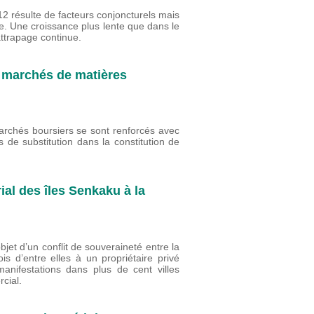
2 résulte de facteurs conjoncturels mais
e. Une croissance plus lente que dans le
ttrapage continue.
s marchés de matières
marchés boursiers se sont renforcés avec
tés de substitution dans la constitution de
ial des îles Senkaku à la
jet d’un conflit de souveraineté entre la
is d’entre elles à un propriétaire privé
anifestations dans plus de cent villes
rcial.