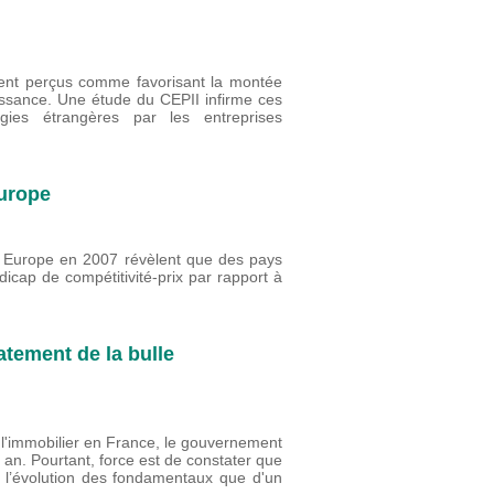
vent perçus comme favorisant la montée
oissance. Une étude du CEPII infirme ces
ogies étrangères par les entreprises
Europe
en Europe en 2007 révèlent que des pays
dicap de compétitivité-prix par rapport à
latement de la bulle
 l'immobilier en France, le gouvernement
 an. Pourtant, force est de constater que
e l’évolution des fondamentaux que d'un