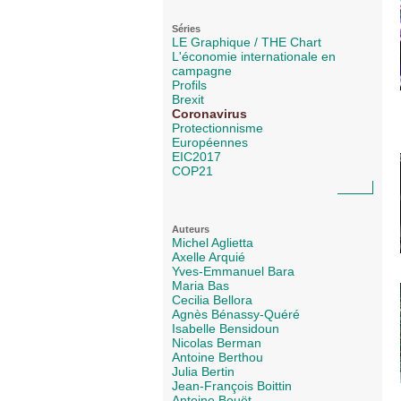
Séries
LE Graphique / THE Chart
L'économie internationale en
campagne
Profils
Brexit
Coronavirus
Protectionnisme
Européennes
EIC2017
COP21
Auteurs
Michel Aglietta
Axelle Arquié
Yves-Emmanuel Bara
Maria Bas
Cecilia Bellora
Agnès Bénassy-Quéré
Isabelle Bensidoun
Nicolas Berman
Antoine Berthou
Julia Bertin
Jean-François Boittin
Antoine Bouët