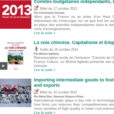
Comités budgétaires indépendants, 
du
Billet
17 octobre 2012
Par
Christophe Destais
Alors que la France va se doter d’un Haut Co
intéressant de s’interroger sur ce que font les au
en place des autorités indépendantes dans le do
riche d’enseignements.
Lire la suite >
La voie chinoise. Capitalisme et Empi
du
Audio
16 octobre 2012
Par Michel Aglietta
Retranscription écrite de l'émission "Carnets de l
France Culture, où Michel Aglietta présente ses 
chinoise.
Lire la suite >
Importing intermediate goods to fost
and exports
du
Billet
15 octobre 2012
Par Maria Bas, Vanessa Strauss-Khan
International trade plays a key role in technolog
how firms can improve their competitiveness an
more varieties of high quality or lower cost inter
Lire la suite >