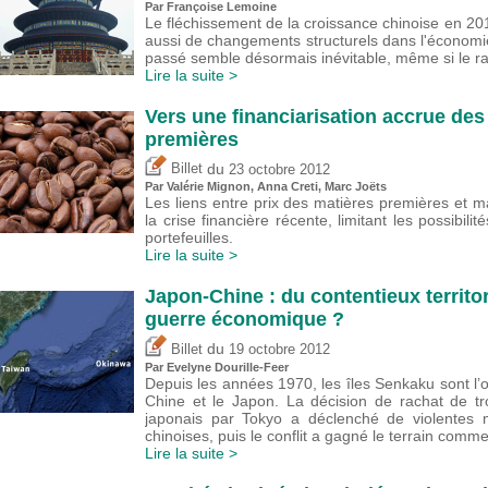
Par Françoise Lemoine
Le fléchissement de la croissance chinoise en 201
aussi de changements structurels dans l'économi
passé semble désormais inévitable, même si le ra
Lire la suite >
Vers une financiarisation accrue de
premières
du
Billet
23 octobre 2012
Par
Valérie Mignon
, Anna Creti, Marc Joëts
Les liens entre prix des matières premières et 
la crise financière récente, limitant les possibili
portefeuilles.
Lire la suite >
Japon-Chine : du contentieux territor
guerre économique ?
du
Billet
19 octobre 2012
Par Evelyne Dourille-Feer
Depuis les années 1970, les îles Senkaku sont l’ob
Chine et le Japon. La décision de rachat de tro
japonais par Tokyo a déclenché de violentes m
chinoises, puis le conflit a gagné le terrain comme
Lire la suite >