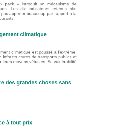
ix pack » introduit un mécanisme de
ues. Les dix indicateurs retenus afin
t pas apporter beaucoup par rapport à la
ourants.
ngement climatique
ement climatique est poussé à l’extrême.
en infrastructures de transports publics et
 leurs moyens vétustes. Sa vulnérabilité
aire des grandes choses sans
ce à tout prix