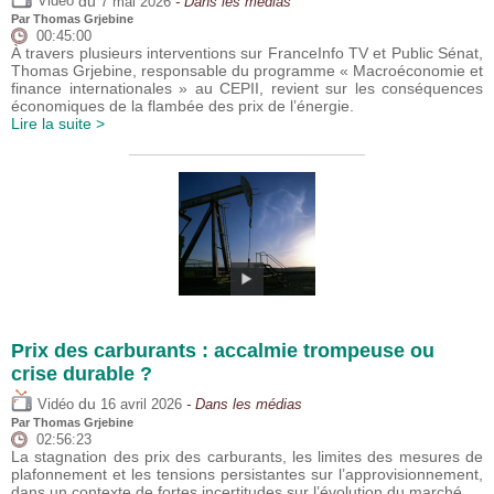
du
Vidéo
7 mai 2026
- Dans les médias
Par
Thomas Grjebine
00:45:00
À travers plusieurs interventions sur FranceInfo TV et Public Sénat,
Thomas Grjebine, responsable du programme « Macroéconomie et
finance internationales » au CEPII, revient sur les conséquences
économiques de la flambée des prix de l’énergie.
Lire la suite >
Prix des carburants : accalmie trompeuse ou
crise durable ?
du
Vidéo
16 avril 2026
- Dans les médias
Par
Thomas Grjebine
02:56:23
La stagnation des prix des carburants, les limites des mesures de
plafonnement et les tensions persistantes sur l’approvisionnement,
dans un contexte de fortes incertitudes sur l’évolution du marché.