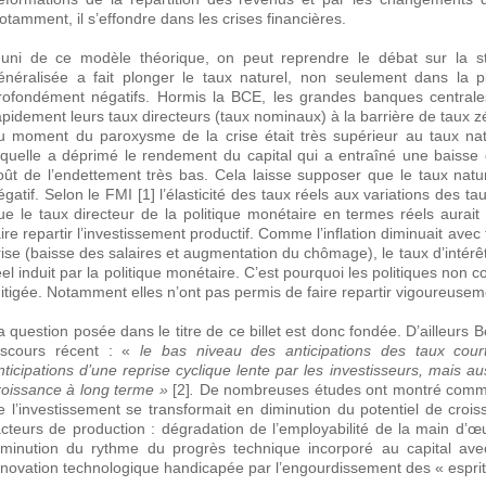
otamment, il s’effondre dans les crises financières.
uni de ce modèle théorique, on peut reprendre le débat sur la sta
énéralisée a fait plonger le taux naturel, non seulement dans la p
rofondément négatifs. Hormis la BCE, les grandes banques centrale
apidement leurs taux directeurs (taux nominaux) à la barrière de taux zé
u moment du paroxysme de la crise était très supérieur au taux natu
aquelle a déprimé le rendement du capital qui a entraîné une baisse 
oût de l’endettement très bas. Cela laisse supposer que le taux nature
égatif. Selon le FMI [1] l’élasticité des taux réels aux variations des ta
ue le taux directeur de la politique monétaire en termes réels aura
aire repartir l’investissement productif. Comme l’inflation diminuait av
rise (baisse des salaires et augmentation du chômage), le taux d’intérê
éel induit par la politique monétaire. C’est pourquoi les politiques non c
itigée. Notamment elles n’ont pas permis de faire repartir vigoureuseme
a question posée dans le titre de ce billet est donc fondée. D’ailleur
iscours récent : «
le bas niveau des anticipations des taux cour
nticipations d’une reprise cyclique lente par les investisseurs, mais 
roissance à long terme »
[2]
.
De nombreuses études ont montré commen
e l’investissement se transformait en diminution du potentiel de croi
acteurs de production : dégradation de l’employabilité de la main d
iminution du rythme du progrès technique incorporé au capital ave
nnovation technologique handicapée par l’engourdissement des « espri