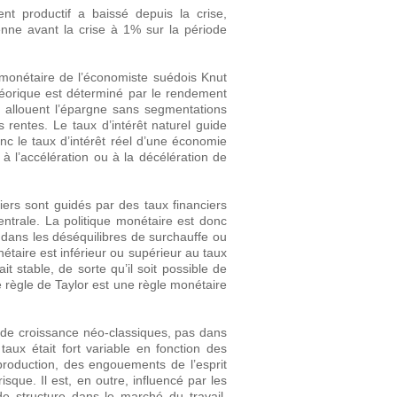
nt productif a baissé depuis la crise,
nne avant la crise à 1% sur la période
e monétaire de l’économiste suédois Knut
héorique est déterminé par le rendement
 allouent l’épargne sans segmentations
rentes. Le taux d’intérêt naturel guide
nc le taux d’intérêt réel d’une économie
à l’accélération ou à la décélération de
iers sont guidés par des taux financiers
entrale. La politique monétaire est donc
le dans les déséquilibres de surchauffe ou
nétaire est inférieur ou supérieur au taux
it stable, de sorte qu’il soit possible de
e règle de Taylor est une règle monétaire
 de croissance néo-classiques, pas dans
 taux était fort variable en fonction des
roduction, des engouements de l’esprit
isque. Il est, en outre, influencé par les
e structure dans le marché du travail.