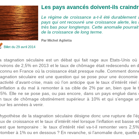
Les pays avancés doivent-ils craindr
Le régime de croissance a-t-il été durablement a
pays qui ont recouvré une croissance alerte, les 
très bas pour longtemps. Cette anomalie pourrait 
de la croissance de long terme.
Par Michel Aglietta
Billet
du 29 avril 2014
a stagnation séculaire est un débat qui fait rage aux Etats-Unis où
nvirons de 2,5% en 2013 et le taux de chômage était redescendu en 
nconnu en France où la croissance était presque nulle. Comment donner
tagnation séculaire est une question qui se pose pour une économie 
’activité d’avant-crise, mais où l’on anticipe que le taux d’intérêt rée
’inflation a du mal à remonter à sa cible de 2% par an, bien que l
,5%. Elle ne se pose pas, ou pas encore, dans un pays englué dans d
n taux de chômage obstinément supérieur à 10% et qui s’engage une
our les années à venir.
’hypothèse de la stagnation séculaire désigne donc une rupture de l’é
aux de croissance et le taux d’intérêt réel lorsque l’inflation est basse et
’est que temporaire : le taux d’intérêt réel va-t-il remonter vers 2,5
etomber à 1% ou en dessous ? En revanche, si l’anomalie dure, quelle p