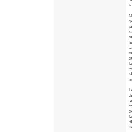
N
M
g
p
r
a
l
c
n
q
f
c
r
m
L
d
a
c
d
f
d
i