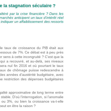
e la stagnation séculaire ?
ltéré par la crise financière ? Dans les
marchés anticipent un taux d’intérêt réel
indiquer un affaiblissement des ressorts
 le taux de croissance du PIB était aux
dessous de 7%. Ce débat est à peu près
 sens à cette incongruité ? C’est que la
qui a recouvré, et au-delà, ses niveaux
l sera nul fin 2016 et où pourtant le taux
e taux de chômage puisse redescendre à
es années d’austérité budgétaire, avec
 restriction des dépenses budgétaires
galité approximative de long terme entre
 stable. D’où l’interrogation, si l’anomalie
% ou 3%, ou bien la croissance va-t-elle
eut en être la raison ?