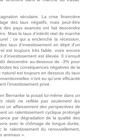
gnation séculaire. La crise financière
lage des taux négatifs, mais peut-être
s des pays avancés ont fait descendre
ro. Mais le taux d’intérêt réel de marché
rel ; ce qui a enclenché la récession,
des taux d’investissement en dépit d’un
l est toujours très faible, voire encore
ux d’investissement est élevée. Il s’ensuit
it dû descendre au-dessous de -3% pour
ec toutes les conséquences négatives de la
t naturel est toujours en dessous du taux
onventionnelles n’ont eu qu’une efficacité
nt l’investissement privé.
s Ben Bernanke la posait lui-même dans un
ts réels ne reflète pas seulement les
aussi un affaissement des perspectives de
t un ralentissement cyclique prolongé
ssance par dégradation de la qualité des
’œuvre avec le chômage de longue durée,
c le ralentissement du renouvellement,
ts animaux ».