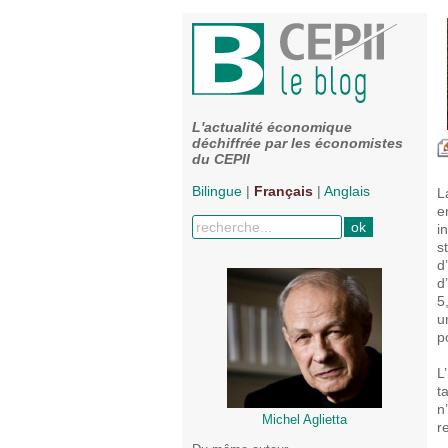
L'actualité économique
déchiffrée par les économistes
du CEPII
Bilingue
|
Français
|
Anglais
L
e
i
s
d
d
5
u
p
L
t
n
Michel Aglietta
r