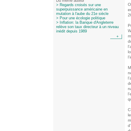
Du même auteur
O
> Regards croisés sur une
e
superpuissance américaine en
mutation à l'aube du 21e siècle
2
> Pour une écologie politique
> Inflation: la Banque d'Angleterre
P
relève son taux directeur à un niveau
W
inédit depuis 1989
m
+
d
l
l
l’
M
n
l
d
n
l
q
C
l
m
d
d