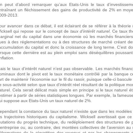
n peut d’abord remarquer qu’aux Etats-Unis le taux d’investisseme
ntraînant un fléchissement des gains de productivité de 2% en moye
009-2013.
our avancer dans ce débat, il est éclairant de se référer à la théori
icksell qui repose sur le concept de
taux d’intérêt naturel
. Ce taux t
arginal net du capital dans une économie où les marchés financiers
ues à des réglementations ou à des structures de marché créant des 
’accumulation du capital et donc la croissance de long terme. C’est do
orsque cette dernière est au plein emploi sans déséquilibres poussant 
inflation.
ais le taux d’intérêt naturel n’est pas observable. Les marchés financ
ominaux dont le pivot est le taux monétaire contrôlé par la banque c
’art de maintenir l’économie sur le fil du rasoir, puisque celle-ci bascu
e sous-activité selon que taux d’intérêt réel résultant de la politique mo
aturel. Cela serait délicat mais simple en principe si le taux naturel éta
’estimer à partir de séries statistiques longues. Par exemple, la fameus
ui suppose aux Etats-Unis un taux naturel de 2%.
ependant la constance du taux naturel n’existe que dans les modèles
es trajectoires historiques du capitalisme. Wicksell avertissait que ce
utations du progrès technique, du redéploiement des structures de p
’entreprise ou, au contraire, des montées collectives de l’aversion au r
éformations de la répartition des revenus et par les changements d