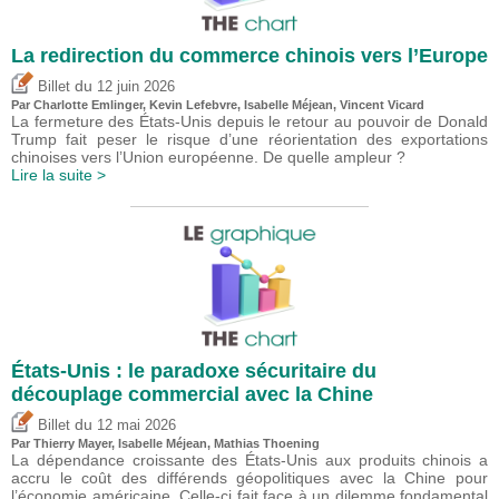
La redirection du commerce chinois vers l’Europe
du
Billet
12 juin 2026
Par
Charlotte Emlinger
,
Kevin Lefebvre
,
Isabelle Méjean
,
Vincent Vicard
La fermeture des États-Unis depuis le retour au pouvoir de Donald
Trump fait peser le risque d’une réorientation des exportations
chinoises vers l’Union européenne. De quelle ampleur ?
Lire la suite >
États-Unis : le paradoxe sécuritaire du
découplage commercial avec la Chine
du
Billet
12 mai 2026
Par
Thierry Mayer
,
Isabelle Méjean
, Mathias Thoening
La dépendance croissante des États-Unis aux produits chinois a
accru le coût des différends géopolitiques avec la Chine pour
l’économie américaine. Celle-ci fait face à un dilemme fondamental