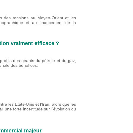
es des tensions au Moyen-Orient et les
émographique et au financement de la
tion vraiment efficace ?
profits des géants du pétrole et du gaz,
tionale des bénéfices.
re les États-Unis et l’Iran, alors que les
r une forte incertitude sur l’évolution du
commercial majeur