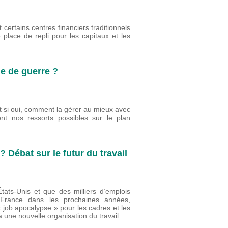
 certains centres financiers traditionnels
place de repli pour les capitaux et les
ie de guerre ?
 si oui, comment la gérer au mieux avec
t nos ressorts possibles sur le plan
? Débat sur le futur du travail
États-Unis et que des milliers d’emplois
n France dans les prochaines années,
« job apocalypse » pour les cadres et les
 à une nouvelle organisation du travail.