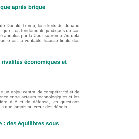
ique après brique
s de Donald Trump, les droits de douane
mique. Les fondements juridiques de ces
été annulés par la Cour suprême. Au-delà
lle est la véritable hausse finale des
s rivalités économiques et
me un enjeu central de compétitivité et de
rence entre acteurs technologiques et les
ière d’IA et de défense, les questions
plus que jamais au cœur des débats.
 : des équilibres sous