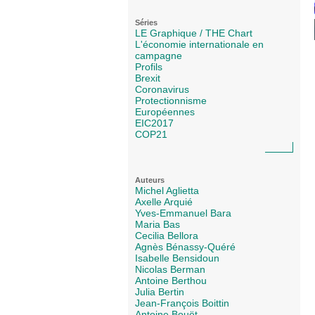
Séries
LE Graphique / THE Chart
L'économie internationale en
campagne
Profils
Brexit
Coronavirus
Protectionnisme
Européennes
EIC2017
COP21
Auteurs
Michel Aglietta
Axelle Arquié
Yves-Emmanuel Bara
Maria Bas
Cecilia Bellora
Agnès Bénassy-Quéré
Isabelle Bensidoun
Nicolas Berman
Antoine Berthou
Julia Bertin
Jean-François Boittin
Antoine Bouët