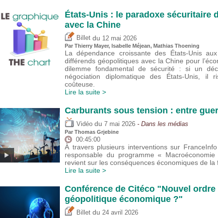
États-Unis : le paradoxe sécuritair
avec la Chine
du
Billet
12 mai 2026
Par
Thierry Mayer
,
Isabelle Méjean
, Mathias Thoening
La dépendance croissante des États-Unis aux 
différends géopolitiques avec la Chine pour l’éco
dilemme fondamental de sécurité : si un déc
négociation diplomatique des États-Unis, il 
coûteuse.
Lire la suite >
Carburants sous tension : entre guer
du
Vidéo
7 mai 2026
- Dans les médias
Par
Thomas Grjebine
00:45:00
À travers plusieurs interventions sur FranceIn
responsable du programme « Macroéconomie et
revient sur les conséquences économiques de la f
Lire la suite >
Conférence de Citéco "Nouvel ordre 
géopolitique économique ?"
du
Billet
24 avril 2026