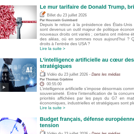
Le mur tarifaire de Donald Trump, br
du
Billet
23 juillet 2026
Par
Houssein Guimbard
Depuis le retour à la présidence des États-Uni
sont devenus un outil majeur de politique écono
nouveaux droits ont variés ; certains ont même 
des aléas, où en sommes nous aujourd'hui ? Que
droits à l'entrée des USA ?
Lire la suite >
L’intelligence artificielle au cœur de
stratégiques
du
Vidéo
23 juillet 2026
- Dans les médias
Par
Thomas Grjebine
00:55:00
L’intelligence artificielle s’impose désormais com
souveraineté. Entre l’intensification de la concur
priorités affichées par les pays du G7 en mat
économiques, industrielles et stratégiques sont 
Lire la suite >
Budget français, défense européenne
tension
du
Vidéo
23 juillet 2026
- Dans les médias