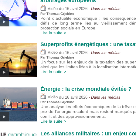
arbitrages européens
du
Vidéo
16 avril 2026
- Dans les médias
Par
Thomas Grjebine
Point d'actualité économique : les conséquenc
défis de long terme liés au vieillissement d
protection sociale en Europe.
Lire la suite >
Superprofits énergétiques : une taxa
du
Vidéo
16 avril 2026
- Dans les médias
Par
Thomas Grjebine
Un focus sur les enjeux de la taxation des super
ainsi que les limites liées à la localisation interna
Lire la suite >
Énergie : la crise mondiale évitée ?
du
Vidéo
16 avril 2026
- Dans les médias
Par
Thomas Grjebine
Une analyse les effets économiques de la trêve ent
prix de l’énergie reculent mais restent marqués pa
conflit et des approvisionnements.
Lire la suite >
Les alliances militaires : un enjeu 