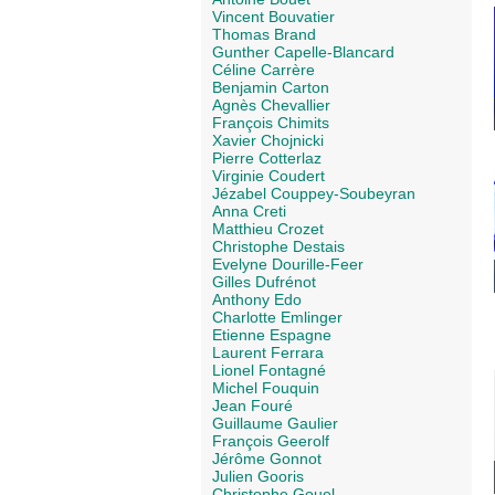
Vincent Bouvatier
Thomas Brand
Gunther Capelle-Blancard
Céline Carrère
Benjamin Carton
Agnès Chevallier
François Chimits
Xavier Chojnicki
Pierre Cotterlaz
Virginie Coudert
Jézabel Couppey-Soubeyran
Anna Creti
Matthieu Crozet
Christophe Destais
Evelyne Dourille-Feer
Gilles Dufrénot
Anthony Edo
Charlotte Emlinger
Etienne Espagne
Laurent Ferrara
Lionel Fontagné
Michel Fouquin
Jean Fouré
Guillaume Gaulier
François Geerolf
Jérôme Gonnot
Julien Gooris
Christophe Gouel