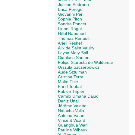
Justine Pedrono
Erica Perego
Giovanni Peri
Sophie Piton
Sandra Poncet
Lionel Ragot
Hillel Rapoport
Thomas Renault
Ariell Reshef
Alix de Saint Vaulry
Leysa Maty Sall
Gianluca Santoni
Felipe Starosta de Waldemar
Urszula Szczerbowicz
Aude Sztulman
Cristina Terra
Malte Thie
Farid Toubal
Fabien Tripier
Camilo Umana Dajud
Deniz Ünal
Jérôme Valette
Natacha Valla
Antoine Vatan
Vincent Vicard
Guanghua Wan
Pauline Wibaux
Yu Zheng