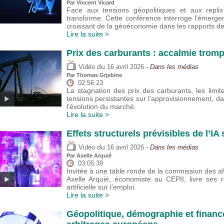
Par
Vincent Vicard
Face aux tensions géopolitiques et aux replis
transforme. Cette conférence interroge l’émerge
croissant de la géoéconomie dans les rapports d
Lire la suite >
Prix des carburants : accalmie trom
du
Vidéo
16 avril 2026
- Dans les médias
Par
Thomas Grjebine
02:56:23
La stagnation des prix des carburants, les lim
tensions persistantes sur l’approvisionnement, da
l’évolution du marché.
Lire la suite >
Effets structurels prévisibles de l’IA
du
Vidéo
16 avril 2026
- Dans les médias
Par
Axelle Arquié
03:05:39
Invitée à une table ronde de la commission des af
Axelle Arquié, économiste au CEPII, livre ses réf
artificielle sur l’emploi.
Lire la suite >
Géopolitique, démographie et financ