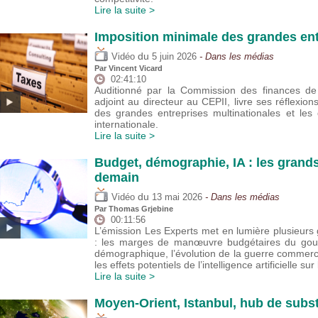
Lire la suite >
Imposition minimale des grandes ent
du
Vidéo
5 juin 2026
- Dans les médias
Par
Vincent Vicard
02:41:10
Auditionné par la Commission des finances de 
adjoint au directeur au CEPII, livre ses réflexion
des grandes entreprises multinationales et les
internationale.
Lire la suite >
Budget, démographie, IA : les grand
demain
du
Vidéo
13 mai 2026
- Dans les médias
Par
Thomas Grjebine
00:11:56
L’émission Les Experts met en lumière plusieu
: les marges de manœuvre budgétaires du gouver
démographique, l’évolution de la guerre commer
les effets potentiels de l’intelligence artificielle sur
Lire la suite >
Moyen-Orient, Istanbul, hub de subst