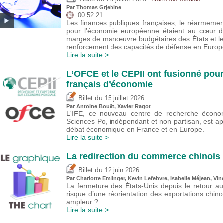
Par
Thomas Grjebine
00:52:21
Les finances publiques françaises, le réarmeme
pour l’économie européenne étaient au cœur de
marges de manœuvre budgétaires des États et l
renforcement des capacités de défense en Europ
Lire la suite >
L’OFCE et le CEPII ont fusionné pour
français d’économie
du
Billet
15 juillet 2026
Par
Antoine Bouët
, Xavier Ragot
L'IFE, ce nouveau centre de recherche économ
Sciences Po, indépendant et non partisan, est a
débat économique en France et en Europe.
Lire la suite >
La redirection du commerce chinois 
du
Billet
12 juin 2026
Par
Charlotte Emlinger
,
Kevin Lefebvre
,
Isabelle Méjean
,
Vin
La fermeture des États-Unis depuis le retour a
risque d’une réorientation des exportations chin
ampleur ?
Lire la suite >