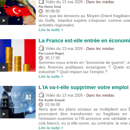
du
Vidéo
13 mai 2026
- Dans les médias
Par
Deniz Ünal
00:08:00
Alors que les tensions au Moyen-Orient fragilisent
du Golfe, Istanbul espère s’imposer comme une 
activités régionales.
Lire la suite >
La France est-elle entrée en économ
du
Vidéo
13 mai 2026
- Dans les médias
Par
Lionel Ragot
00:17:00
Sommes-nous entrés en "économie de guerre", et
des finances publiques exsangues ? Quels son
industriel ? Quel impact sur l'emploi ?
Lire la suite >
L'IA va-t-elle supprimer votre emploi 
du
Vidéo
13 mai 2026
- Dans les médias
Par
Axelle Arquié
01:04:08
Alors que les plans sociaux se multiplient aux 
pourraient être transformés ou fragilisés e
l’émission examine si l’IA annonce une véritable 
cols blancs, ou si elle ouvre, au contraire, la voie
Lire la suite >