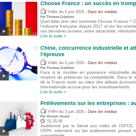
Choose France : un succès en trompe
du
Vidéo
5 juin 2026
- Dans les médias
Par
Thomas Grjebine
Quel bilan tirer des sommets Choose France ? Cet
l’industrie française depuis 2017 et sur les orie
ces dernières années, entre attractivité, réindustria
Lire la suite >
Chine, concurrence industrielle et att
l’épreuve
du
Vidéo
5 juin 2026
- Dans les médias
Par
Thomas Grjebine
Face à la montée en puissance industrielle de 
moyens de préserver sa compétitivité. Dans le m
de la France reste au cœur des débats économi
internationale accrue pour les investissements.
Lire la suite >
Prélèvements sur les entreprises : a
du
Vidéo
5 juin 2026
- Dans les médias
Par
Vincent Vicard
01:25:06
Auditionné par le Sénat aux côtés de l’OFCE, V
CEPII, intervient sur les prélèvements pesant su
compétitivité.