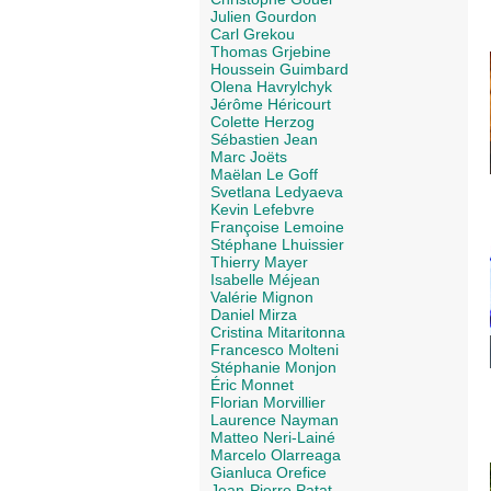
Julien Gourdon
Carl Grekou
Thomas Grjebine
Houssein Guimbard
Olena Havrylchyk
Jérôme Héricourt
Colette Herzog
Sébastien Jean
Marc Joëts
Maëlan Le Goff
Svetlana Ledyaeva
Kevin Lefebvre
Françoise Lemoine
Stéphane Lhuissier
Thierry Mayer
Isabelle Méjean
Valérie Mignon
Daniel Mirza
Cristina Mitaritonna
Francesco Molteni
Stéphanie Monjon
Éric Monnet
Florian Morvillier
Laurence Nayman
Matteo Neri-Lainé
Marcelo Olarreaga
Gianluca Orefice
Jean-Pierre Patat