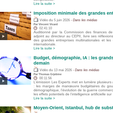
Lire la suite >
Imposition minimale des grandes ent
du
Vidéo
5 juin 2026
- Dans les médias
Par
Vincent Vicard
02:41:10
Auditionné par la Commission des finances de 
adjoint au directeur au CEPII, livre ses réflexion
des grandes entreprises multinationales et les
internationale.
Lire la suite >
Budget, démographie, IA : les grand
demain
du
Vidéo
13 mai 2026
- Dans les médias
Par
Thomas Grjebine
00:11:56
L’émission Les Experts met en lumière plusieu
: les marges de manœuvre budgétaires du gouver
démographique, l’évolution de la guerre commer
les effets potentiels de l’intelligence artificielle sur
Lire la suite >
Moyen-Orient, Istanbul, hub de subst