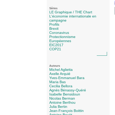
Séries
LE Graphique / THE Chart
L'économie internationale en
campagne
Profils
Brexit
Coronavirus
Protectionnisme
Européennes
EIC2017
COP21
Auteurs
Michel Aglietta
Axelle Arquié
Yves-Emmanuel Bara
Maria Bas
Cecilia Bellora
Agnès Bénassy-Quéré
Isabelle Bensidoun
Nicolas Berman
Antoine Berthou
Julia Bertin
Jean-François Boittin
Antoine Bouët