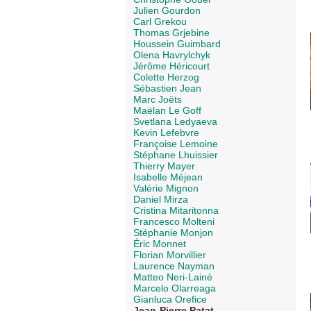
Julien Gourdon
Carl Grekou
Thomas Grjebine
Houssein Guimbard
Olena Havrylchyk
Jérôme Héricourt
Colette Herzog
Sébastien Jean
Marc Joëts
Maëlan Le Goff
Svetlana Ledyaeva
Kevin Lefebvre
Françoise Lemoine
Stéphane Lhuissier
Thierry Mayer
Isabelle Méjean
Valérie Mignon
Daniel Mirza
Cristina Mitaritonna
Francesco Molteni
Stéphanie Monjon
Éric Monnet
Florian Morvillier
Laurence Nayman
Matteo Neri-Lainé
Marcelo Olarreaga
Gianluca Orefice
Jean-Pierre Patat