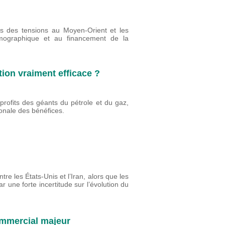
es des tensions au Moyen-Orient et les
émographique et au financement de la
tion vraiment efficace ?
profits des géants du pétrole et du gaz,
tionale des bénéfices.
re les États-Unis et l’Iran, alors que les
r une forte incertitude sur l’évolution du
commercial majeur