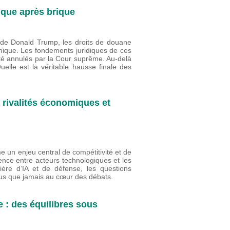
ique après brique
s de Donald Trump, les droits de douane
mique. Les fondements juridiques de ces
été annulés par la Cour suprême. Au-delà
lle est la véritable hausse finale des
s rivalités économiques et
me un enjeu central de compétitivité et de
rence entre acteurs technologiques et les
ière d’IA et de défense, les questions
plus que jamais au cœur des débats.
 : des équilibres sous