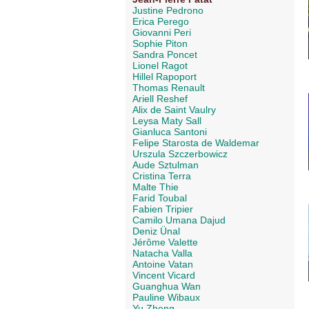
Justine Pedrono
Erica Perego
Giovanni Peri
Sophie Piton
Sandra Poncet
Lionel Ragot
Hillel Rapoport
Thomas Renault
Ariell Reshef
Alix de Saint Vaulry
Leysa Maty Sall
Gianluca Santoni
Felipe Starosta de Waldemar
Urszula Szczerbowicz
Aude Sztulman
Cristina Terra
Malte Thie
Farid Toubal
Fabien Tripier
Camilo Umana Dajud
Deniz Ünal
Jérôme Valette
Natacha Valla
Antoine Vatan
Vincent Vicard
Guanghua Wan
Pauline Wibaux
Yu Zheng