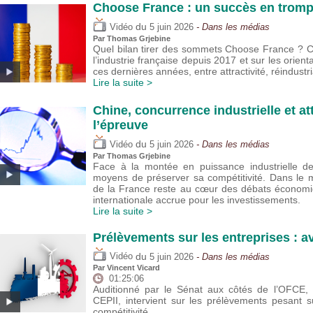
Choose France : un succès en trompe
du
Vidéo
5 juin 2026
- Dans les médias
Par
Thomas Grjebine
Quel bilan tirer des sommets Choose France ? Cet
l’industrie française depuis 2017 et sur les orie
ces dernières années, entre attractivité, réindustria
Lire la suite >
Chine, concurrence industrielle et att
l’épreuve
du
Vidéo
5 juin 2026
- Dans les médias
Par
Thomas Grjebine
Face à la montée en puissance industrielle de 
moyens de préserver sa compétitivité. Dans le m
de la France reste au cœur des débats économi
internationale accrue pour les investissements.
Lire la suite >
Prélèvements sur les entreprises : a
du
Vidéo
5 juin 2026
- Dans les médias
Par
Vincent Vicard
01:25:06
Auditionné par le Sénat aux côtés de l’OFCE, V
CEPII, intervient sur les prélèvements pesant su
compétitivité.