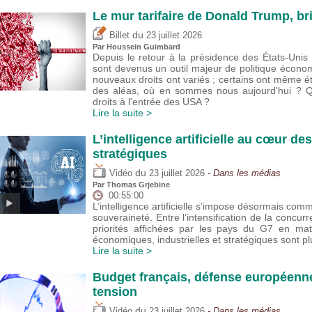
Le mur tarifaire de Donald Trump, br
du
Billet
23 juillet 2026
Par
Houssein Guimbard
Depuis le retour à la présidence des États-Uni
sont devenus un outil majeur de politique écono
nouveaux droits ont variés ; certains ont même 
des aléas, où en sommes nous aujourd'hui ? Que
droits à l'entrée des USA ?
Lire la suite >
L’intelligence artificielle au cœur de
stratégiques
du
Vidéo
23 juillet 2026
- Dans les médias
Par
Thomas Grjebine
00:55:00
L’intelligence artificielle s’impose désormais com
souveraineté. Entre l’intensification de la concur
priorités affichées par les pays du G7 en mat
économiques, industrielles et stratégiques sont 
Lire la suite >
Budget français, défense européenne
tension
du
Vidéo
23 juillet 2026
- Dans les médias