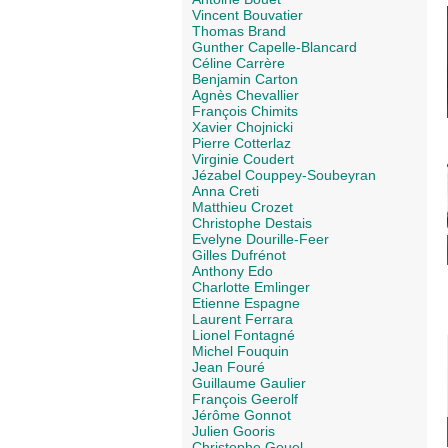
Vincent Bouvatier
Thomas Brand
Gunther Capelle-Blancard
Céline Carrère
Benjamin Carton
Agnès Chevallier
François Chimits
Xavier Chojnicki
Pierre Cotterlaz
Virginie Coudert
Jézabel Couppey-Soubeyran
Anna Creti
Matthieu Crozet
Christophe Destais
Evelyne Dourille-Feer
Gilles Dufrénot
Anthony Edo
Charlotte Emlinger
Etienne Espagne
Laurent Ferrara
Lionel Fontagné
Michel Fouquin
Jean Fouré
Guillaume Gaulier
François Geerolf
Jérôme Gonnot
Julien Gooris
Christophe Gouel