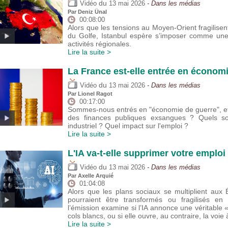
du
Vidéo
13 mai 2026
- Dans les médias
Par
Deniz Ünal
00:08:00
Alors que les tensions au Moyen-Orient fragilisent
du Golfe, Istanbul espère s’imposer comme une 
activités régionales.
Lire la suite >
La France est-elle entrée en économ
du
Vidéo
13 mai 2026
- Dans les médias
Par
Lionel Ragot
00:17:00
Sommes-nous entrés en "économie de guerre", et
des finances publiques exsangues ? Quels son
industriel ? Quel impact sur l'emploi ?
Lire la suite >
L'IA va-t-elle supprimer votre emploi 
du
Vidéo
13 mai 2026
- Dans les médias
Par
Axelle Arquié
01:04:08
Alors que les plans sociaux se multiplient aux 
pourraient être transformés ou fragilisés e
l’émission examine si l’IA annonce une véritable 
cols blancs, ou si elle ouvre, au contraire, la voie
Lire la suite >