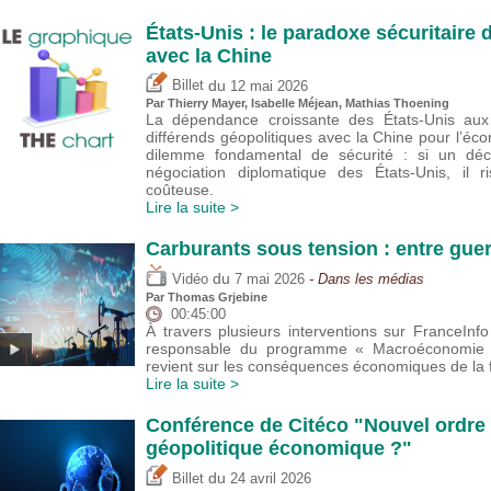
États-Unis : le paradoxe sécuritair
avec la Chine
du
Billet
12 mai 2026
Par
Thierry Mayer
,
Isabelle Méjean
, Mathias Thoening
La dépendance croissante des États-Unis aux 
différends géopolitiques avec la Chine pour l’éco
dilemme fondamental de sécurité : si un déc
négociation diplomatique des États-Unis, il 
coûteuse.
Lire la suite >
Carburants sous tension : entre guer
du
Vidéo
7 mai 2026
- Dans les médias
Par
Thomas Grjebine
00:45:00
À travers plusieurs interventions sur FranceIn
responsable du programme « Macroéconomie et
revient sur les conséquences économiques de la f
Lire la suite >
Conférence de Citéco "Nouvel ordre 
géopolitique économique ?"
du
Billet
24 avril 2026