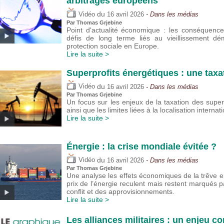
arbitrages européens
du
Vidéo
16 avril 2026
- Dans les médias
Par
Thomas Grjebine
Point d'actualité économique : les conséquenc
défis de long terme liés au vieillissement d
protection sociale en Europe.
Lire la suite >
Superprofits énergétiques : une taxa
du
Vidéo
16 avril 2026
- Dans les médias
Par
Thomas Grjebine
Un focus sur les enjeux de la taxation des super
ainsi que les limites liées à la localisation interna
Lire la suite >
Énergie : la crise mondiale évitée ?
du
Vidéo
16 avril 2026
- Dans les médias
Par
Thomas Grjebine
Une analyse les effets économiques de la trêve ent
prix de l’énergie reculent mais restent marqués pa
conflit et des approvisionnements.
Lire la suite >
Les alliances militaires : un enjeu 