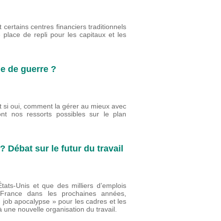
 certains centres financiers traditionnels
place de repli pour les capitaux et les
ie de guerre ?
 si oui, comment la gérer au mieux avec
t nos ressorts possibles sur le plan
? Débat sur le futur du travail
États-Unis et que des milliers d’emplois
n France dans les prochaines années,
« job apocalypse » pour les cadres et les
 à une nouvelle organisation du travail.