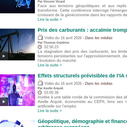
Par
Vincent Vicard
Face aux tensions géopolitiques et aux replis
transforme. Cette conférence interroge l’émerge
croissant de la géoéconomie dans les rapports d
Lire la suite >
Prix des carburants : accalmie trom
du
Vidéo
16 avril 2026
- Dans les médias
Par
Thomas Grjebine
02:56:23
La stagnation des prix des carburants, les lim
tensions persistantes sur l’approvisionnement, da
l’évolution du marché.
Lire la suite >
Effets structurels prévisibles de l’IA
du
Vidéo
16 avril 2026
- Dans les médias
Par
Axelle Arquié
03:05:39
Invitée à une table ronde de la commission des af
Axelle Arquié, économiste au CEPII, livre ses réf
artificielle sur l’emploi.
Lire la suite >
Géopolitique, démographie et financ