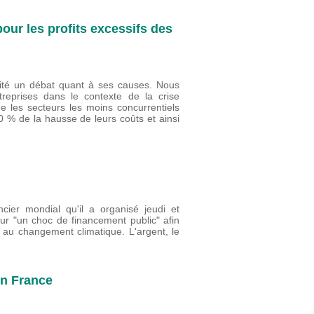
 pour les profits excessifs des
scité un débat quant à ses causes. Nous
treprises dans le contexte de la crise
e les secteurs les moins concurrentiels
0 % de la hausse de leurs coûts et ainsi
er mondial qu'il a organisé jeudi et
r "un choc de financement public" afin
e au changement climatique. L'argent, le
en France