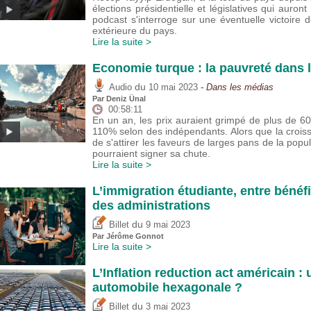
élections présidentielle et législatives qui auron
podcast s'interroge sur une éventuelle victoire de
extérieure du pays.
Lire la suite >
Economie turque : la pauvreté dans 
du
Audio
10 mai 2023
- Dans les médias
Par
Deniz Ünal
00:58:11
En un an, les prix auraient grimpé de plus de 60%
110% selon des indépendants. Alors que la crois
de s'attirer les faveurs de larges pans de la pop
pourraient signer sa chute.
Lire la suite >
L’immigration étudiante, entre béné
des administrations
du
Billet
9 mai 2023
Par Jérôme Gonnot
Lire la suite >
L’Inflation reduction act américain :
automobile hexagonale ?
du
Billet
3 mai 2023