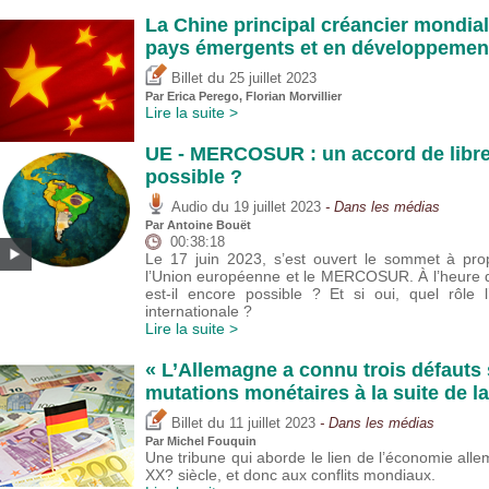
La Chine principal créancier mondial,
pays émergents et en développemen
du
Billet
25 juillet 2023
Par
Erica Perego
, Florian Morvillier
Lire la suite >
UE - MERCOSUR : un accord de libre-
possible ?
du
Audio
19 juillet 2023
- Dans les médias
Par
Antoine Bouët
00:38:18
Le 17 juin 2023, s’est ouvert le sommet à pro
l’Union européenne et le MERCOSUR. À l’heure d
est-il encore possible ? Et si oui, quel rôle 
internationale ?
Lire la suite >
« L’Allemagne a connu trois défauts s
mutations monétaires à la suite de l
du
Billet
11 juillet 2023
- Dans les médias
Par
Michel Fouquin
Une tribune qui aborde le lien de l’économie al
XX? siècle, et donc aux conflits mondiaux.