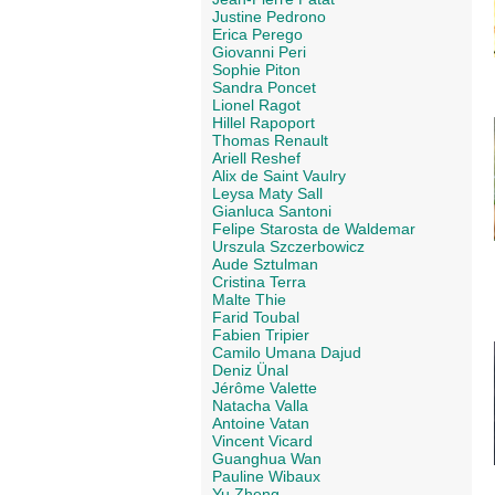
Justine Pedrono
Erica Perego
Giovanni Peri
Sophie Piton
Sandra Poncet
Lionel Ragot
Hillel Rapoport
Thomas Renault
Ariell Reshef
Alix de Saint Vaulry
Leysa Maty Sall
Gianluca Santoni
Felipe Starosta de Waldemar
Urszula Szczerbowicz
Aude Sztulman
Cristina Terra
Malte Thie
Farid Toubal
Fabien Tripier
Camilo Umana Dajud
Deniz Ünal
Jérôme Valette
Natacha Valla
Antoine Vatan
Vincent Vicard
Guanghua Wan
Pauline Wibaux
Yu Zheng