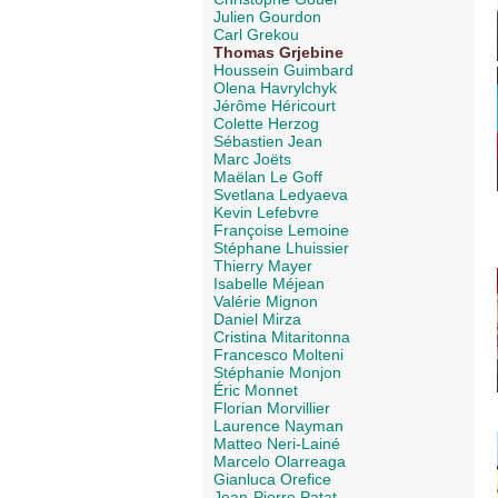
Julien Gourdon
Carl Grekou
Thomas Grjebine
Houssein Guimbard
Olena Havrylchyk
Jérôme Héricourt
Colette Herzog
Sébastien Jean
Marc Joëts
Maëlan Le Goff
Svetlana Ledyaeva
Kevin Lefebvre
Françoise Lemoine
Stéphane Lhuissier
Thierry Mayer
Isabelle Méjean
Valérie Mignon
Daniel Mirza
Cristina Mitaritonna
Francesco Molteni
Stéphanie Monjon
Éric Monnet
Florian Morvillier
Laurence Nayman
Matteo Neri-Lainé
Marcelo Olarreaga
Gianluca Orefice
Jean-Pierre Patat