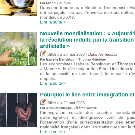
Par
Michel Fouquin
Dans une tribune au « Monde », l’économiste Mi
ont su juguler, ou pas, l’envolée de leurs dettes,
mondiaux du XX?.
Lire la suite >
Nouvelle mondialisation : « Aujourd’h
la révolution induite par la transition
artificielle »
du
Billet
23 mai 2023
- Dans les médias
Par
Isabelle Bensidoun
,
Thomas Grjebine
Les économistes Isabelle Bensidoun et Thomas G
« Monde », le rôle majeur des Etats-Unis dans l
et la nécessité de faire face à la nouvelle rév
emplois.
Lire la suite >
Pourquoi le lien entre immigration et
du
Billet
22 mai 2023
Par Arnaud Philippe,
Jérôme Valette
L’immigration suscite des craintes persistan
qu’immigration et délinquance vont de pair.
l’observation d’une surreprésentation des étr
nationalité française) dans les statistiques sur la
Lire la suite >