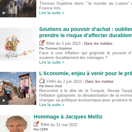
Thomas Grjebine dans ":le monde de Loison" d
France Info.
Lire la suite >
Soutiens au pouvoir d’achat : oublier
prendre le risque d’affecter durable
du
Billet
5 juin 2023
- Dans les médias
Par
Thomas Grjebine
Face à une inflation qui grignote le pouvoir d
soutenir durablement les ménages ?
Lire la suite >
L'économie, enjeu à venir pour le pr
du
Vidéo
2 juin 2023
- Dans les médias
Par
Deniz Ünal
Reconduit à la tête de la Turquie, Recep Tayyi
l'inflation galopante, la dévalorisation de la monna
changer sa politique économique pour produire les
Lire la suite >
Hommage à Jacques Melitz
du
Billet
31 mai 2023
Par CEPII