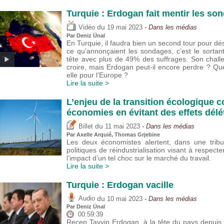
Turquie : Erdogan fait mentir les so
du
Vidéo
19 mai 2023
- Dans les médias
Par
Deniz Ünal
En Turquie, il faudra bien un second tour pour dé
ce qu’annonçaient les sondages, c’est le sorta
tête avec plus de 49% des suffrages. Son challe
croire, mais Erdogan peut-il encore perdre ? Qu
elle pour l’Europe ?
Lire la suite >
L’enjeu de la transition écologique 
économies en évitant des effets délé
du
Billet
11 mai 2023
- Dans les médias
Par
Axelle Arquié
,
Thomas Grjebine
Les deux économistes alertent, dans une trib
politiques de réindustrialisation visant à respec
l’impact d’un tel choc sur le marché du travail.
Lire la suite >
Turquie : Erdogan vacille
du
Audio
10 mai 2023
- Dans les médias
Par
Deniz Ünal
00:59:39
Recep Tayyip Erdogan, à la tête du pays depuis 2