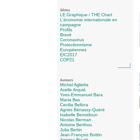
Séries
LE Graphique / THE Chart
L'économie internationale en
campagne
Profils
Brexit
Coronavirus
Protectionnisme
Européennes
EIC2017
COP21
Auteurs
Michel Aglietta
Axelle Arquié
Yves-Emmanuel Bara
Maria Bas
Cecilia Bellora
Agnès Bénassy-Quéré
Isabelle Bensidoun
Nicolas Berman
Antoine Berthou
Julia Bertin
Jean-François Boittin
Antoine Bouët