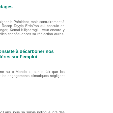
ndages
signer le Président, mais contrairement à
nt Recep Tayyip Erdo?an qui bascule en
nger, Kemal Kiliçdaroglu, veut encore y
elles conséquences sa réélection aurait-
consiste à décarboner nos
tères sur l’emploi
une au « Monde », sur le fait que les
ter les engagements climatiques négligent
0 ans, joue sa survie politique lors des