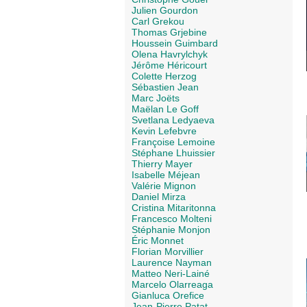
Julien Gourdon
Carl Grekou
Thomas Grjebine
Houssein Guimbard
Olena Havrylchyk
Jérôme Héricourt
Colette Herzog
Sébastien Jean
Marc Joëts
Maëlan Le Goff
Svetlana Ledyaeva
Kevin Lefebvre
Françoise Lemoine
Stéphane Lhuissier
Thierry Mayer
Isabelle Méjean
Valérie Mignon
Daniel Mirza
Cristina Mitaritonna
Francesco Molteni
Stéphanie Monjon
Éric Monnet
Florian Morvillier
Laurence Nayman
Matteo Neri-Lainé
Marcelo Olarreaga
Gianluca Orefice
Jean-Pierre Patat