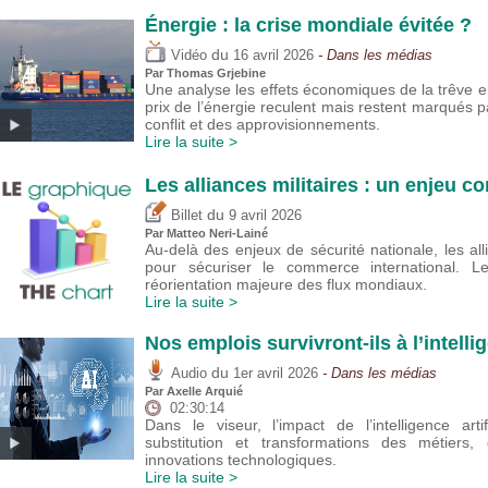
Énergie : la crise mondiale évitée ?
du
Vidéo
16 avril 2026
- Dans les médias
Par
Thomas Grjebine
Une analyse les effets économiques de la trêve ent
prix de l’énergie reculent mais restent marqués pa
conflit et des approvisionnements.
Lire la suite >
Les alliances militaires : un enjeu 
du
Billet
9 avril 2026
Par
Matteo Neri-Lainé
Au-delà des enjeux de sécurité nationale, les alli
pour sécuriser le commerce international. Leu
réorientation majeure des flux mondiaux.
Lire la suite >
Nos emplois survivront-ils à l’intellig
du
Audio
1er avril 2026
- Dans les médias
Par
Axelle Arquié
02:30:14
Dans le viseur, l’impact de l’intelligence arti
substitution et transformations des métiers,
innovations technologiques.
Lire la suite >