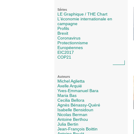
Séries
LE Graphique / THE Chart
L'économie internationale en
campagne
Profils
Brexit
Coronavirus
Protectionnisme
Européennes
EIC2017
COP21
Auteurs
Michel Aglietta
Axelle Arquié
Yves-Emmanuel Bara
Maria Bas
Cecilia Bellora
Agnès Bénassy-Quéré
Isabelle Bensidoun
Nicolas Berman
Antoine Berthou
Julia Bertin
Jean-François Boittin
Antoine Bouët