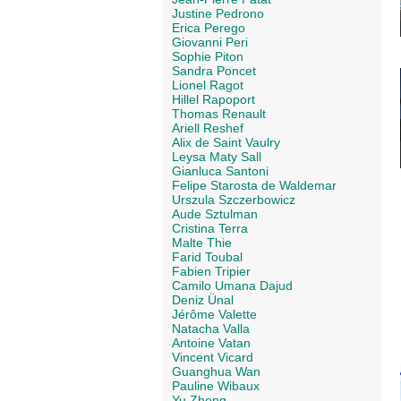
Justine Pedrono
Erica Perego
Giovanni Peri
Sophie Piton
Sandra Poncet
Lionel Ragot
Hillel Rapoport
Thomas Renault
Ariell Reshef
Alix de Saint Vaulry
Leysa Maty Sall
Gianluca Santoni
Felipe Starosta de Waldemar
Urszula Szczerbowicz
Aude Sztulman
Cristina Terra
Malte Thie
Farid Toubal
Fabien Tripier
Camilo Umana Dajud
Deniz Ünal
Jérôme Valette
Natacha Valla
Antoine Vatan
Vincent Vicard
Guanghua Wan
Pauline Wibaux
Yu Zheng