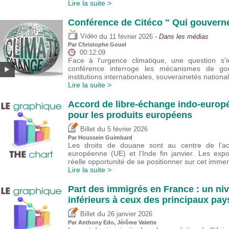
Lire la suite >
Conférence de Citéco " Qui gouverne 
du
Vidéo
11 février 2026
- Dans les médias
Par
Christophe Gouel
00:12:09
Face à l'urgence climatique, une question s'
conférence interroge les mécanismes de go
institutions internationales, souverainetés natio
Lire la suite >
Accord de libre-échange indo-euro
pour les produits européens
du
Billet
5 février 2026
Par
Houssein Guimbard
Les droits de douane sont au centre de l’ac
européenne (UE) et l’Inde fin janvier. Les ex
réelle opportunité de se positionner sur cet imm
Lire la suite >
Part des immigrés en France : un ni
inférieurs à ceux des principaux pa
du
Billet
26 janvier 2026
Par
Anthony Edo
,
Jérôme Valette