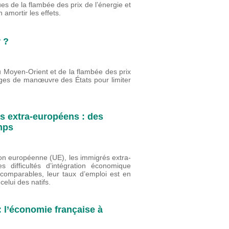
de la flambée des prix de l’énergie et
 amortir les effets.
r ?
Moyen-Orient et de la flambée des prix
rges de manœuvre des États pour limiter
s extra-européens : des
temps
ion européenne (UE), les immigrés extra-
 difficultés d’intégration économique
 comparables, leur taux d’emploi est en
elui des natifs.
 l’économie française à