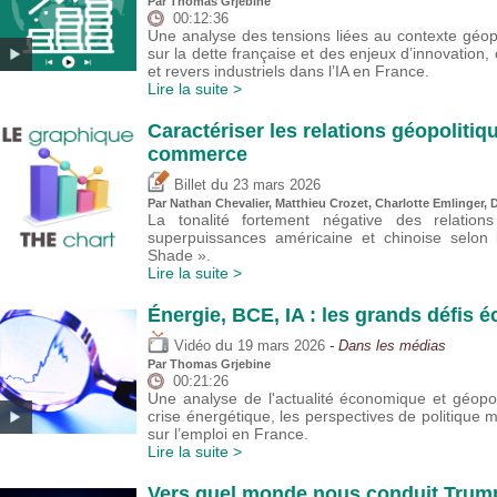
Par
Thomas Grjebine
00:12:36
Une analyse des tensions liées au contexte géop
sur la dette française et des enjeux d’innovatio
et revers industriels dans l’IA en France.
Lire la suite >
Caractériser les relations géopoliti
commerce
du
Billet
23 mars 2026
Par Nathan Chevalier,
Matthieu Crozet
,
Charlotte Emlinger
,
D
La tonalité fortement négative des relation
superpuissances américaine et chinoise selon l
Shade ».
Lire la suite >
Énergie, BCE, IA : les grands défis
du
Vidéo
19 mars 2026
- Dans les médias
Par
Thomas Grjebine
00:21:26
Une analyse de l'actualité économique et géopo
crise énergétique, les perspectives de politique m
sur l’emploi en France.
Lire la suite >
Vers quel monde nous conduit Trum