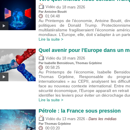
du
Vidéo
18 mars 2026
Par
Antoine Bouët
01:04:48
Au Printemps de l’économie, Antoine Bouët, dir
politiques de Donald Trump. Protectionnisme
multilatéralisme fragiliseraient l’économie améric
mondiaux. L’Europe, elle, doit s’adapter à un par
Lire la suite >
Quel avenir pour l'Europe dans un m
du
Vidéo
18 mars 2026
Par
Isabelle Bensidoun
,
Thomas Grjebine
00:58:25
Au Printemps de l’économie, Isabelle Bensidou
Thomas Grjebine, Responsable du progr
internationales » au CEPII, analysent les diffic
face au nouveau contexte international. Entre m
sécurité économique, l’Europe apparaît en retrait 
identifier les leviers pour éviter un décrochage du
Lire la suite >
Pétrole : la France sous pression
du
Vidéo
13 mars 2026
- Dans les médias
Par
Thomas Grjebine
00:03:20