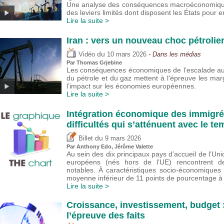
Une analyse des conséquences macroéconomiques 
des leviers limités dont disposent les États pour en
Lire la suite >
Iran : vers un nouveau choc pétrolie
du
Vidéo
10 mars 2026
- Dans les médias
Par
Thomas Grjebine
Les conséquences économiques de l’escalade au 
du pétrole et du gaz mettent à l'épreuve les ma
l’impact sur les économies européennes.
Lire la suite >
Intégration économique des immigré
difficultés qui s’atténuent avec le 
du
Billet
9 mars 2026
Par
Anthony Edo
,
Jérôme Valette
Au sein des dix principaux pays d’accueil de l’Un
européens (nés hors de l’UE) rencontrent des
notables. À caractéristiques socio-économiques
moyenne inférieur de 11 points de pourcentage à c
Lire la suite >
Croissance, investissement, budget :
l’épreuve des faits