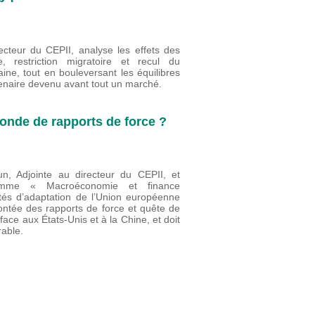
ecteur du CEPII, analyse les effets des
, restriction migratoire et recul du
aine, tout en bouleversant les équilibres
tenaire devenu avant tout un marché.
onde de rapports de force ?
n, Adjointe au directeur du CEPII, et
amme « Macroéconomie et finance
ultés d’adaptation de l’Union européenne
ontée des rapports de force et quête de
face aux États-Unis et à la Chine, et doit
rable.