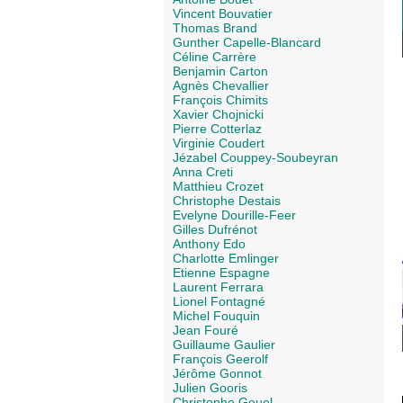
Vincent Bouvatier
Thomas Brand
Gunther Capelle-Blancard
Céline Carrère
Benjamin Carton
Agnès Chevallier
François Chimits
Xavier Chojnicki
Pierre Cotterlaz
Virginie Coudert
Jézabel Couppey-Soubeyran
Anna Creti
Matthieu Crozet
Christophe Destais
Evelyne Dourille-Feer
Gilles Dufrénot
Anthony Edo
Charlotte Emlinger
Etienne Espagne
Laurent Ferrara
Lionel Fontagné
Michel Fouquin
Jean Fouré
Guillaume Gaulier
François Geerolf
Jérôme Gonnot
Julien Gooris
Christophe Gouel