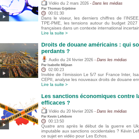
du
Vidéo
2 mars 2026
- Dans les médias
Par
Thomas Grjebine
00:01:30
Dans le viseur, les derniers chiffres de l’INSE
TPE-PME, les tensions autour du budget 2027 e
françaises dans un contexte international incertai
Lire la suite >
Droits de douane américains : qui so
perdants ?
du
Audio
24 février 2026
- Dans les médias
Par
Isabelle Méjean
02:00:23
Invitée de l’émission Le 5/7 sur France Inter, Isa
CEPII, analyse les nouveaux droits de douane e
Lire la suite >
Les sanctions économiques contre la
efficaces ?
du
Vidéo
20 février 2026
- Dans les médias
Par
Kevin Lefebvre
00:13:50
Quatre ans après le début de la guerre en Ukr
imputable aux sanctions occidentales ? Kévin Le
ce sujet en vidéo pour Les Echos.