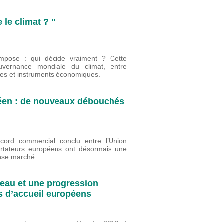
le climat ? "
impose : qui décide vraiment ? Cette
uvernance mondiale du climat, entre
nales et instruments économiques.
péen : de nouveaux débouchés
cord commercial conclu entre l’Union
portateurs européens ont désormais une
ense marché.
veau et une progression
ys d’accueil européens