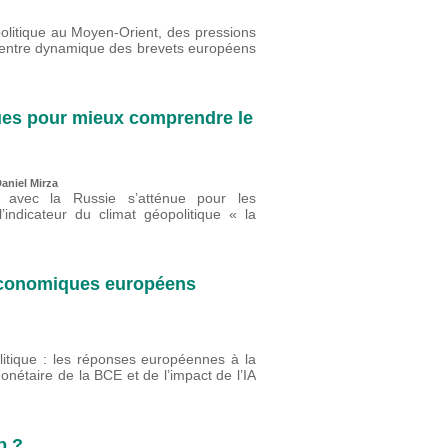
olitique au Moyen-Orient, des pressions
n, entre dynamique des brevets européens
ques pour mieux comprendre le
aniel Mirza
s avec la Russie s’atténue pour les
’indicateur du climat géopolitique « la
 économiques européens
litique : les réponses européennes à la
onétaire de la BCE et de l’impact de l’IA
p ?