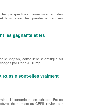
E, les perspectives d’investissement des
t la situation des grandes entreprises
n.
nt les gagnants et les
belle Méjean, conseillère scientifique au
nvisagés par Donald Trump.
 Russie sont-elles vraiment
aine, l'économie russe s'érode. Est-ce
febvre, économiste au CEPII, revient sur