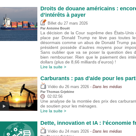
Droits de douane américains : encore
d’intérêts à payer
du
Billet
27 mars 2026
Par
Antoine Bouët
La décision de la Cour suprême des États-Unis 
place par Donald Trump ne lève pas toutes le
désormais comme un abus de Donald Trump par ra
président possède d’autres moyens pour impos
Sans oublier que va se poser la question des dr
bien rembourser. Rien que le paiement des intér
dollars (plus de 8,66 milliards d’euros) !
Lire la suite >
Carburants : pas d'aide pour les part
du
Vidéo
26 mars 2026
- Dans les médias
Par
Thomas Grjebine
02:02:56
Une analyse de la montée des prix des carburan
de soutien pour les ménages.
Lire la suite >
Dette, innovation et IA : l’économie 
du
Vidéo
24 mars 2026
- Dans les médias