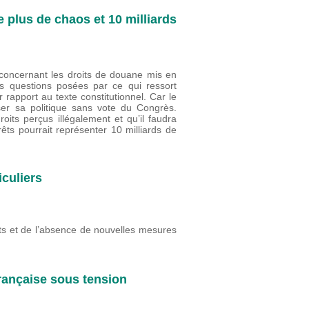
 plus de chaos et 10 milliards
concernant les droits de douane mis en
s questions posées par ce qui ressort
pport au texte constitutionnel. Car le
er sa politique sans vote du Congrès.
oits perçus illégalement et qu’il faudra
êts pourrait représenter 10 milliards de
iculiers
ts et de l’absence de nouvelles mesures
française sous tension