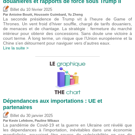
douanières et rapports de force sous Trump II
du
Billet
10 février 2025
Par
Antoine Bouët
,
Houssein Guimbard
,
Yu Zheng
La seconde présidence de Trump vit à l’heure de Game of
Thrones. Un vent froid d’hiver souffle, chargé de tarifs douaniers,
de menaces et de chantage. La stratégie : fermeture du marché
intérieur pour obtenir des concessions. Sans doute une victoire à
court terme. À long terme, un risque que l’Union européenne et la
Chine s’en détournent pour naviguer vers d’autres eaux.
Lire la suite >
Dépendances aux importations : UE et
partenaires
du
Billet
30 janvier 2025
Par
Kevin Lefebvre
,
Pauline Wibaux
La pandémie de Covid-19 et la guerre en Ukraine ont révélé que
les dépendances à l'importation, inévitables dans une économie
mondialisée, pouvaient être source de vulnérabilités en cas de