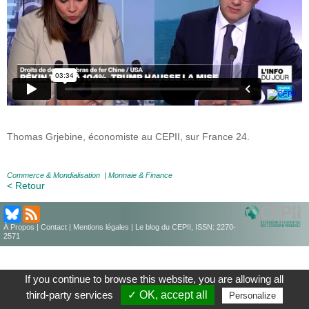
Thomas Grjebine, économiste au CEPII, sur France 24.
Commerce & Mondialisation
|
Monnaie & Finance
< Retour
À Propos
|
Contact
|
Mentions légales
| Le blog du CEPII, ISSN: 2270-
2571
If you continue to browse this website, you are allowing all
third-party services
✓ OK, accept all
Personalize