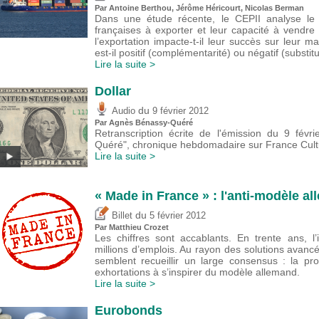
Par
Antoine Berthou
,
Jérôme Héricourt
, Nicolas Berman
Dans une étude récente, le CEPII analyse le l
françaises à exporter et leur capacité à vendre
l’exportation impacte-t-il leur succès sur leur ma
est-il positif (complémentarité) ou négatif (substitu
Lire la suite >
Dollar
du
Audio
9 février 2012
Par Agnès Bénassy-Quéré
Retranscription écrite de l'émission du 9 févr
Quéré", chronique hebdomadaire sur France Cultu
Lire la suite >
« Made in France » : l'anti-modèle a
du
Billet
5 février 2012
Par
Matthieu Crozet
Les chiffres sont accablants. En trente ans, l
millions d’emplois. Au rayon des solutions avanc
semblent recueillir un large consensus : la p
exhortations à s’inspirer du modèle allemand.
Lire la suite >
Eurobonds