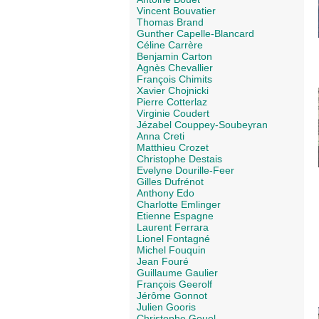
Vincent Bouvatier
Thomas Brand
Gunther Capelle-Blancard
Céline Carrère
Benjamin Carton
Agnès Chevallier
François Chimits
Xavier Chojnicki
Pierre Cotterlaz
Virginie Coudert
Jézabel Couppey-Soubeyran
Anna Creti
Matthieu Crozet
Christophe Destais
Evelyne Dourille-Feer
Gilles Dufrénot
Anthony Edo
Charlotte Emlinger
Etienne Espagne
Laurent Ferrara
Lionel Fontagné
Michel Fouquin
Jean Fouré
Guillaume Gaulier
François Geerolf
Jérôme Gonnot
Julien Gooris
Christophe Gouel