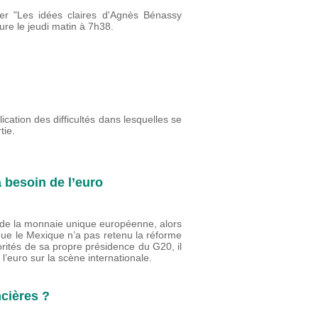
vier "Les idées claires d'Agnès Bénassy
re le jeudi matin à 7h38.
n
cation des difficultés dans lesquelles se
tie.
 besoin de l’euro
e de la monnaie unique européenne, alors
que le Mexique n’a pas retenu la réforme
rités de sa propre présidence du G20, il
’euro sur la scène internationale.
ncières ?