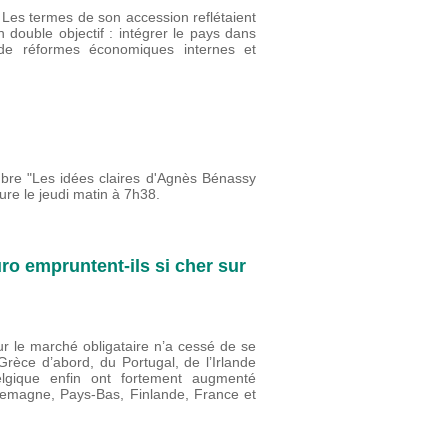
Les termes de son accession reflétaient
 double objectif : intégrer le pays dans
de réformes économiques internes et
mbre "Les idées claires d'Agnès Bénassy
re le jeudi matin à 7h38.
ro empruntent-ils si cher sur
sur le marché obligataire n’a cessé de se
Grèce d’abord, du Portugal, de l’Irlande
elgique enfin ont fortement augmenté
llemagne, Pays-Bas, Finlande, France et