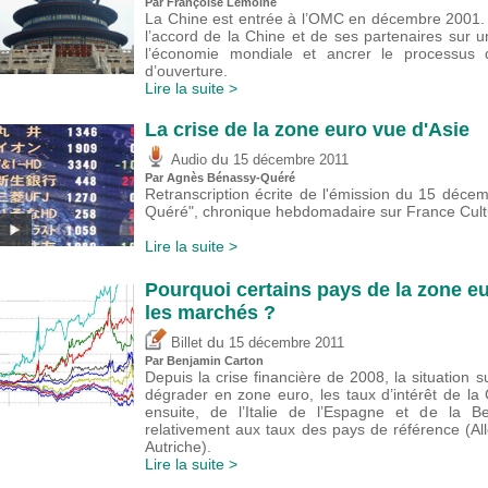
Par Françoise Lemoine
La Chine est entrée à l’OMC en décembre 2001. 
l’accord de la Chine et de ses partenaires sur un
l’économie mondiale et ancrer le processus 
d’ouverture.
Lire la suite >
La crise de la zone euro vue d'Asie
du
Audio
15 décembre 2011
Par Agnès Bénassy-Quéré
Retranscription écrite de l'émission du 15 déce
Quéré", chronique hebdomadaire sur France Cultu
Lire la suite >
Pourquoi certains pays de la zone eu
les marchés ?
du
Billet
15 décembre 2011
Par Benjamin Carton
Depuis la crise financière de 2008, la situation 
dégrader en zone euro, les taux d’intérêt de la 
ensuite, de l’Italie de l’Espagne et de la B
relativement aux taux des pays de référence (A
Autriche).
Lire la suite >