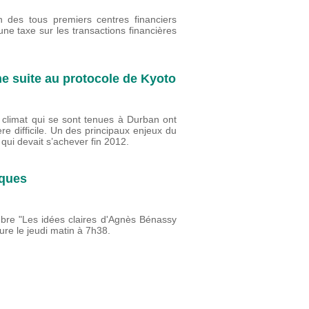
n des tous premiers centres financiers
r une taxe sur les transactions financières
une suite au protocole de Kyoto
e climat qui se sont tenues à Durban ont
 difficile. Un des principaux enjeux du
qui devait s’achever fin 2012.
iques
mbre "Les idées claires d'Agnès Bénassy
re le jeudi matin à 7h38.