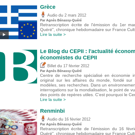
Grèce
du
Audio
2 mars 2012
Par Agnès Bénassy-Quéré
Retranscription écrite de l'émission du 1er m
Quéré", chronique hebdomadaire sur France Cultu
Lire la suite >
Le Blog du CEPII : l'actualité économ
économistes du CEPII
du
Billet
17 février 2012
Par Agnès Bénassy-Quéré
Centre de recherche spécialisé en économie in
original sur les affaires du monde, fondé sur
modèles, ses recherches. Dans un environnement 
interrogations sur la mondialisation, le point de 
des points de repères utiles. C’est pourquoi le Ce
Lire la suite >
Renminbi
du
Audio
16 février 2012
Par Agnès Bénassy-Quéré
Retranscription écrite de l'émission du 16 fév
Quéré", chronique hebdomadaire sur France Cultu