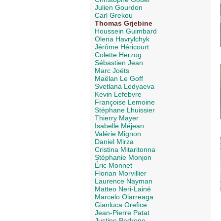
Julien Gourdon
Carl Grekou
Thomas Grjebine
Houssein Guimbard
Olena Havrylchyk
Jérôme Héricourt
Colette Herzog
Sébastien Jean
Marc Joëts
Maëlan Le Goff
Svetlana Ledyaeva
Kevin Lefebvre
Françoise Lemoine
Stéphane Lhuissier
Thierry Mayer
Isabelle Méjean
Valérie Mignon
Daniel Mirza
Cristina Mitaritonna
Stéphanie Monjon
Éric Monnet
Florian Morvillier
Laurence Nayman
Matteo Neri-Lainé
Marcelo Olarreaga
Gianluca Orefice
Jean-Pierre Patat
Justine Pedrono