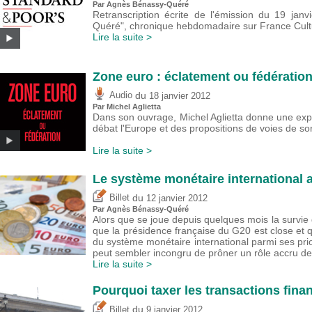
Par Agnès Bénassy-Quéré
Retranscription écrite de l'émission du 19 jan
Quéré", chronique hebdomadaire sur France Cultu
Lire la suite >
Zone euro : éclatement ou fédératio
du
Audio
18 janvier 2012
Par Michel Aglietta
Dans son ouvrage, Michel Aglietta donne une expli
débat l'Europe et des propositions de voies de sor
Lire la suite >
Le système monétaire international a
du
Billet
12 janvier 2012
Par Agnès Bénassy-Quéré
Alors que se joue depuis quelques mois la survi
que la présidence française du G20 est close et 
du système monétaire international parmi ses prio
peut sembler incongru de prôner un rôle accru de l
Lire la suite >
Pourquoi taxer les transactions fina
du
Billet
9 janvier 2012