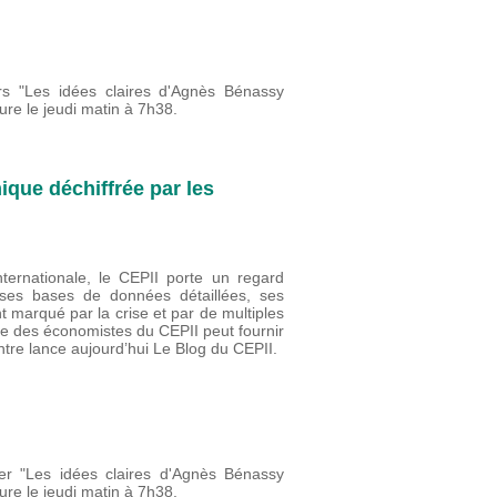
ars "Les idées claires d'Agnès Bénassy
re le jeudi matin à 7h38.
ique déchiffrée par les
ternationale, le CEPII porte un regard
 ses bases de données détaillées, ses
marqué par la crise et par de multiples
vue des économistes du CEPII peut fournir
ntre lance aujourd’hui Le Blog du CEPII.
rier "Les idées claires d'Agnès Bénassy
re le jeudi matin à 7h38.