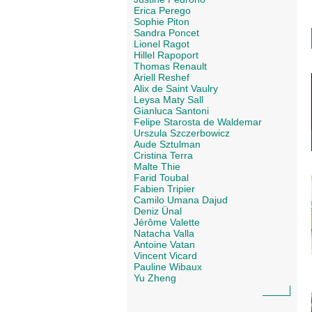
Erica Perego
Sophie Piton
Sandra Poncet
Lionel Ragot
Hillel Rapoport
Thomas Renault
Ariell Reshef
Alix de Saint Vaulry
Leysa Maty Sall
Gianluca Santoni
Felipe Starosta de Waldemar
Urszula Szczerbowicz
Aude Sztulman
Cristina Terra
Malte Thie
Farid Toubal
Fabien Tripier
Camilo Umana Dajud
Deniz Ünal
Jérôme Valette
Natacha Valla
Antoine Vatan
Vincent Vicard
Pauline Wibaux
Yu Zheng