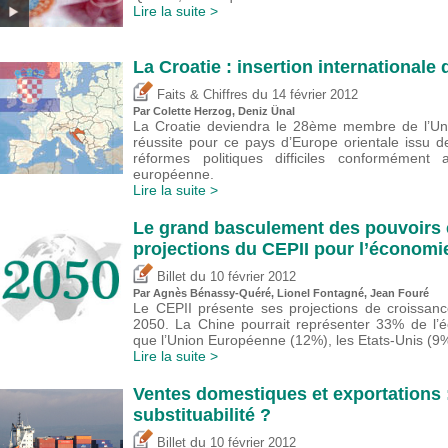
Lire la suite >
La Croatie : insertion international
du
Faits & Chiffres
14 février 2012
Par Colette Herzog,
Deniz Ünal
La Croatie deviendra le 28ème membre de l’Uni
réussite pour ce pays d’Europe orientale issu d
réformes politiques difficiles conformément
européenne.
Lire la suite >
Le grand basculement des pouvoirs 
projections du CEPII pour l’économi
du
Billet
10 février 2012
Par Agnès Bénassy-Quéré, Lionel Fontagné, Jean Fouré
Le CEPII présente ses projections de croissanc
2050. La Chine pourrait représenter 33% de l’
que l’Union Européenne (12%), les Etats-Unis (9%)
Lire la suite >
Ventes domestiques et exportations 
substituabilité ?
du
Billet
10 février 2012