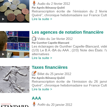
du
Audio
2 février 2012
Par Agnès Bénassy-Quéré
Retranscription écrite de l'émission du 2 févr
Quéré", chronique hebdomadaire sur France Cultu
Lire la suite >
Les agences de notation financière
du
Vidéo
1er février 2012
Par Gunther Capelle-Blancard
Les éclairages de Gunther Capelle-Blancard, vid
(1/3) Le B.A.-BA du AAA ; (2/3) Note des États: l'a
alternatives
Lire la suite >
Taxes financières
du
Billet
25 janvier 2012
Par Agnès Bénassy-Quéré
Retranscription écrite de l'émission du 26 jan
Quéré", chronique hebdomadaire sur France Cultu
Lire la suite >
AAA
du
Audio
20 janvier 2012