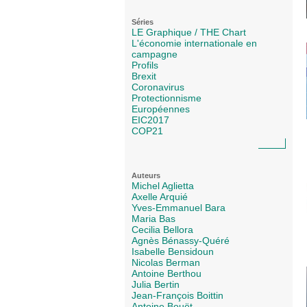
Séries
LE Graphique / THE Chart
L'économie internationale en
campagne
Profils
Brexit
Coronavirus
Protectionnisme
Européennes
EIC2017
COP21
Auteurs
Michel Aglietta
Axelle Arquié
Yves-Emmanuel Bara
Maria Bas
Cecilia Bellora
Agnès Bénassy-Quéré
Isabelle Bensidoun
Nicolas Berman
Antoine Berthou
Julia Bertin
Jean-François Boittin
Antoine Bouët