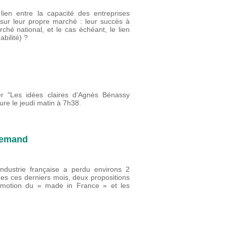
ien entre la capacité des entreprises
 sur leur propre marché : leur succès à
rché national, et le cas échéant, le lien
abilité) ?
ier "Les idées claires d'Agnès Bénassy
re le jeudi matin à 7h38.
llemand
’industrie française a perdu environs 2
ées ces derniers mois, deux propositions
romotion du « made in France » et les