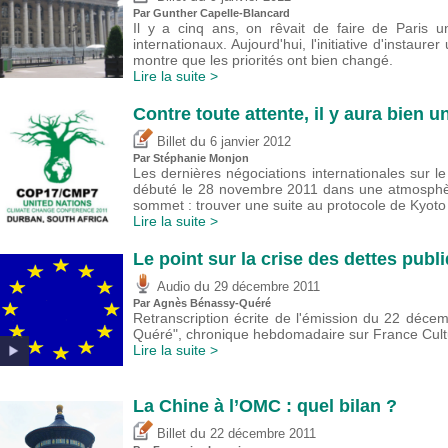
Par Gunther Capelle-Blancard
Il y a cinq ans, on rêvait de faire de Paris u
internationaux. Aujourd'hui, l'initiative d'instaure
montre que les priorités ont bien changé.
Lire la suite >
Contre toute attente, il y aura bien 
du
Billet
6 janvier 2012
Par Stéphanie Monjon
Les dernières négociations internationales sur l
débuté le 28 novembre 2011 dans une atmosphère
sommet : trouver une suite au protocole de Kyoto 
Lire la suite >
Le point sur la crise des dettes publ
du
Audio
29 décembre 2011
Par Agnès Bénassy-Quéré
Retranscription écrite de l'émission du 22 déce
Quéré", chronique hebdomadaire sur France Cultu
Lire la suite >
La Chine à l’OMC : quel bilan ?
du
Billet
22 décembre 2011