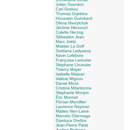
Julien Gourdon
Carl Grekou
Thomas Grjebine
Houssein Guimbard
Olena Havrylchyk
Jérôme Héricourt
Colette Herzog
Sébastien Jean
Marc Joëts
Maëlan Le Goff
Svetlana Ledyaeva
Kevin Lefebvre
Françoise Lemoine
Stéphane Lhuissier
Thierry Mayer
Isabelle Méjean
Valérie Mignon
Daniel Mirza
Cristina Mitaritonna
Stéphanie Monjon
Éric Monnet
Florian Morvillier
Laurence Nayman
Matteo Neri-Lainé
Marcelo Olarreaga
Gianluca Orefice
Jean-Pierre Patat
Justine Pedrono