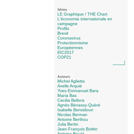
Séries
LE Graphique / THE Chart
L'économie internationale en
campagne
Profils
Brexit
Coronavirus
Protectionnisme
Européennes
EIC2017
COP21
Auteurs
Michel Aglietta
Axelle Arquié
Yves-Emmanuel Bara
Maria Bas
Cecilia Bellora
Agnès Bénassy-Quéré
Isabelle Bensidoun
Nicolas Berman
Antoine Berthou
Julia Bertin
Jean-François Boittin
Antoine Bouët