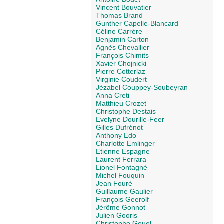
Vincent Bouvatier
Thomas Brand
Gunther Capelle-Blancard
Céline Carrère
Benjamin Carton
Agnès Chevallier
François Chimits
Xavier Chojnicki
Pierre Cotterlaz
Virginie Coudert
Jézabel Couppey-Soubeyran
Anna Creti
Matthieu Crozet
Christophe Destais
Evelyne Dourille-Feer
Gilles Dufrénot
Anthony Edo
Charlotte Emlinger
Etienne Espagne
Laurent Ferrara
Lionel Fontagné
Michel Fouquin
Jean Fouré
Guillaume Gaulier
François Geerolf
Jérôme Gonnot
Julien Gooris
Christophe Gouel