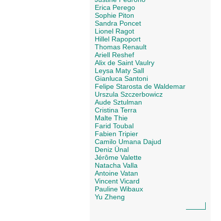
Erica Perego
Sophie Piton
Sandra Poncet
Lionel Ragot
Hillel Rapoport
Thomas Renault
Ariell Reshef
Alix de Saint Vaulry
Leysa Maty Sall
Gianluca Santoni
Felipe Starosta de Waldemar
Urszula Szczerbowicz
Aude Sztulman
Cristina Terra
Malte Thie
Farid Toubal
Fabien Tripier
Camilo Umana Dajud
Deniz Ünal
Jérôme Valette
Natacha Valla
Antoine Vatan
Vincent Vicard
Pauline Wibaux
Yu Zheng