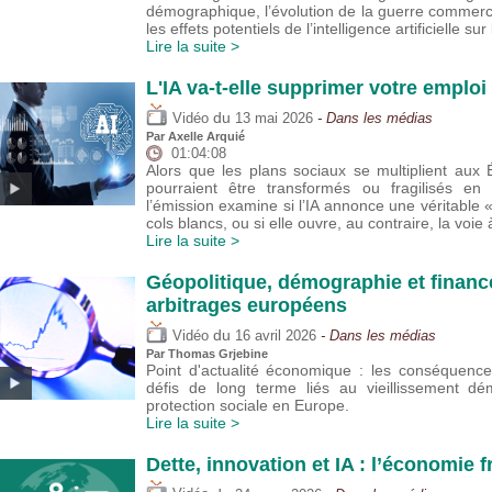
démographique, l’évolution de la guerre commer
les effets potentiels de l’intelligence artificielle sur
Lire la suite >
L'IA va-t-elle supprimer votre emploi 
du
Vidéo
13 mai 2026
- Dans les médias
Par
Axelle Arquié
01:04:08
Alors que les plans sociaux se multiplient aux 
pourraient être transformés ou fragilisés e
l’émission examine si l’IA annonce une véritable 
cols blancs, ou si elle ouvre, au contraire, la voie
Lire la suite >
Géopolitique, démographie et financ
arbitrages européens
du
Vidéo
16 avril 2026
- Dans les médias
Par
Thomas Grjebine
Point d'actualité économique : les conséquenc
défis de long terme liés au vieillissement d
protection sociale en Europe.
Lire la suite >
Dette, innovation et IA : l’économie 