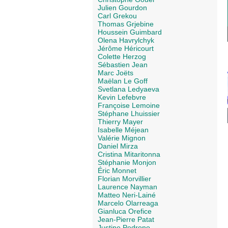
Julien Gourdon
Carl Grekou
Thomas Grjebine
Houssein Guimbard
Olena Havrylchyk
Jérôme Héricourt
Colette Herzog
Sébastien Jean
Marc Joëts
Maëlan Le Goff
Svetlana Ledyaeva
Kevin Lefebvre
Françoise Lemoine
Stéphane Lhuissier
Thierry Mayer
Isabelle Méjean
Valérie Mignon
Daniel Mirza
Cristina Mitaritonna
Stéphanie Monjon
Éric Monnet
Florian Morvillier
Laurence Nayman
Matteo Neri-Lainé
Marcelo Olarreaga
Gianluca Orefice
Jean-Pierre Patat
Justine Pedrono