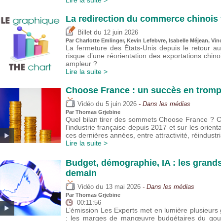
Lire la suite >
La redirection du commerce chinois 
du
Billet
12 juin 2026
Par
Charlotte Emlinger
,
Kevin Lefebvre
,
Isabelle Méjean
,
Vin
La fermeture des États-Unis depuis le retour a
risque d’une réorientation des exportations chin
ampleur ?
Lire la suite >
Choose France : un succès en trompe
du
Vidéo
5 juin 2026
- Dans les médias
Par
Thomas Grjebine
Quel bilan tirer des sommets Choose France ? Cet
l’industrie française depuis 2017 et sur les orie
ces dernières années, entre attractivité, réindustria
Lire la suite >
Budget, démographie, IA : les grand
demain
du
Vidéo
13 mai 2026
- Dans les médias
Par
Thomas Grjebine
00:11:56
L’émission Les Experts met en lumière plusieu
: les marges de manœuvre budgétaires du gouver