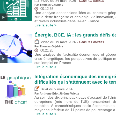
du
Vidéo
24 mars 2026
- Dans les médias
Par
Thomas Grjebine
00:12:36
Une analyse des tensions liées au contexte géop
sur la dette française et des enjeux d’innovatio
et revers industriels dans l’IA en France.
Lire la suite >
Énergie, BCE, IA : les grands défis
du
Vidéo
19 mars 2026
- Dans les médias
Par
Thomas Grjebine
00:21:26
Une analyse de l'actualité économique et géopo
crise énergétique, les perspectives de politique m
sur l’emploi en France.
Lire la suite >
Intégration économique des immigré
difficultés qui s’atténuent avec le 
du
Billet
9 mars 2026
Par
Anthony Edo
,
Jérôme Valette
Au sein des dix principaux pays d’accueil de l’Un
européens (nés hors de l’UE) rencontrent des
notables. À caractéristiques socio-économiques
moyenne inférieur de 11 points de pourcentage à c
Lire la suite >