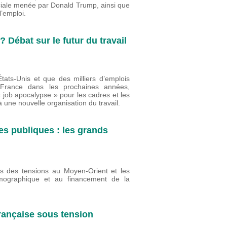
ciale menée par Donald Trump, ainsi que
 l’emploi.
? Débat sur le futur du travail
États-Unis et que des milliers d’emplois
n France dans les prochaines années,
« job apocalypse » pour les cadres et les
 à une nouvelle organisation du travail.
es publiques : les grands
es des tensions au Moyen-Orient et les
émographique et au financement de la
française sous tension