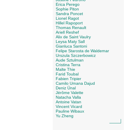
Erica Perego
Sophie Piton
Sandra Poncet
Lionel Ragot
Hillel Rapoport
Thomas Renault
Ariell Reshef
Alix de Saint Vaulry
Leysa Maty Sall
Gianluca Santoni
Felipe Starosta de Waldemar
Urszula Szczerbowicz
Aude Sztulman
Cristina Terra
Malte Thie
Farid Toubal
Fabien Tripier
Camilo Umana Dajud
Deniz Ünal
Jérôme Valette
Natacha Valla
Antoine Vatan
Vincent Vicard
Pauline Wibaux
Yu Zheng