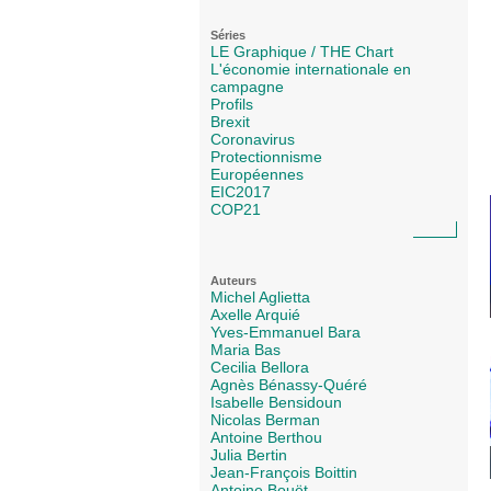
Séries
LE Graphique / THE Chart
L'économie internationale en
campagne
Profils
Brexit
Coronavirus
Protectionnisme
Européennes
EIC2017
COP21
Auteurs
Michel Aglietta
Axelle Arquié
Yves-Emmanuel Bara
Maria Bas
Cecilia Bellora
Agnès Bénassy-Quéré
Isabelle Bensidoun
Nicolas Berman
Antoine Berthou
Julia Bertin
Jean-François Boittin
Antoine Bouët