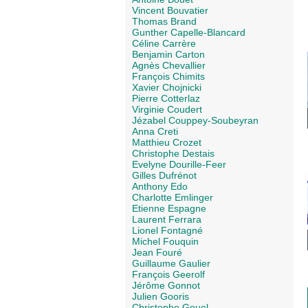
Vincent Bouvatier
Thomas Brand
Gunther Capelle-Blancard
Céline Carrère
Benjamin Carton
Agnès Chevallier
François Chimits
Xavier Chojnicki
Pierre Cotterlaz
Virginie Coudert
Jézabel Couppey-Soubeyran
Anna Creti
Matthieu Crozet
Christophe Destais
Evelyne Dourille-Feer
Gilles Dufrénot
Anthony Edo
Charlotte Emlinger
Etienne Espagne
Laurent Ferrara
Lionel Fontagné
Michel Fouquin
Jean Fouré
Guillaume Gaulier
François Geerolf
Jérôme Gonnot
Julien Gooris
Christophe Gouel