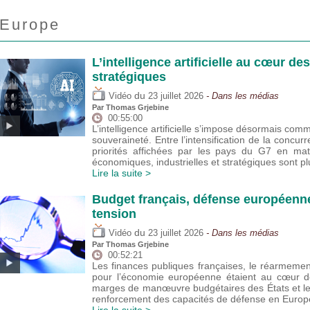
Europe
L’intelligence artificielle au cœur de
stratégiques
du
Vidéo
23 juillet 2026
- Dans les médias
Par
Thomas Grjebine
00:55:00
L’intelligence artificielle s’impose désormais com
souveraineté. Entre l’intensification de la concur
priorités affichées par les pays du G7 en mat
économiques, industrielles et stratégiques sont 
Lire la suite >
Budget français, défense européenne
tension
du
Vidéo
23 juillet 2026
- Dans les médias
Par
Thomas Grjebine
00:52:21
Les finances publiques françaises, le réarmeme
pour l’économie européenne étaient au cœur de
marges de manœuvre budgétaires des États et l
renforcement des capacités de défense en Europ