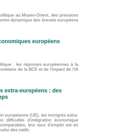
olitique au Moyen-Orient, des pressions
n, entre dynamique des brevets européens
 économiques européens
litique : les réponses européennes à la
onétaire de la BCE et de l’impact de l’IA
s extra-européens : des
temps
ion européenne (UE), les immigrés extra-
 difficultés d’intégration économique
 comparables, leur taux d’emploi est en
elui des natifs.