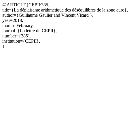
@ARTICLE{CEPII:385,
title={La déplaisante arithmétique des déséquilibres de la zone euro},
author={Guillaume Gaulier and Vincent Vicard },
year=2018,
month=February,
journal={La lettre du CEPII},
number={385},
institution={CEPII},
}