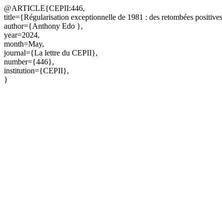
@ARTICLE{CEPII:446,
title={Régularisation exceptionnelle de 1981 : des retombées positive
author={Anthony Edo },
year=2024,
month=May,
journal={La lettre du CEPII},
number={446},
institution={CEPII},
}