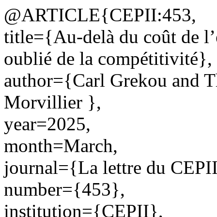
@ARTICLE{CEPII:453,
title={Au-delà du coût de l’
oublié de la compétitivité},
author={Carl Grekou and T
Morvillier },
year=2025,
month=March,
journal={La lettre du CEPII
number={453},
institution={CEPII},