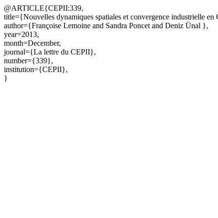
@ARTICLE{CEPII:339,
title={Nouvelles dynamiques spatiales et convergence industrielle en
author={Françoise Lemoine and Sandra Poncet and Deniz Ünal },
year=2013,
month=December,
journal={La lettre du CEPII},
number={339},
institution={CEPII},
}