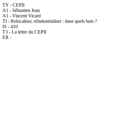
TY - CEPII
A1 - Sébastien Jean
A1 - Vincent Vicard
TI - Relocaliser, réindustrialiser : dans quels buts ?
IS - 410
T3 - La lettre du CEPII
ER -