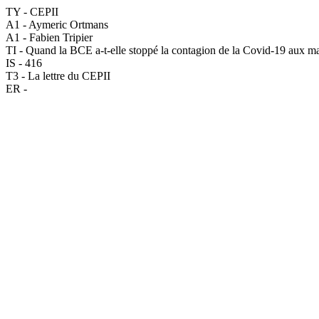
TY - CEPII
A1 - Aymeric Ortmans
A1 - Fabien Tripier
TI - Quand la BCE a-t-elle stoppé la contagion de la Covid-19 aux ma
IS - 416
T3 - La lettre du CEPII
ER -