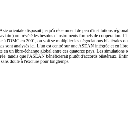
ie orientale disposait jusqu'à récemment de peu d'institutions régional
aviaire) ont révélé les besoins d'instruments formels de coopération. L'
ne à l'OMC en 2001, on voit se multiplier les négociations bilatérales o
s sont analysés ici. L'un est centré sur une ASEAN intégrée et en libre
iste en un libre-échange global entre ces quatorze pays. Les simulatio
rée, tandis que l'ASEAN bénéficierait plutôt d'accords bilatéraux. Enfin
t sans doute à l'exclure pour longtemps.