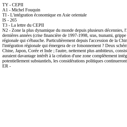
TY - CEPII
A1 - Michel Fouquin
TI - L'intégration économique en Asie orientale
IS - 265
T3 - La lettre du CEPII
N2 - Zone la plus dynamique du monde depuis plusieurs décennies, l'As
dernières années (crise financière de 1997-1998, sras, tsunami, grippe 
régionale qui s'ébauche. Particulièrement depuis l'accession de la Chi
l'intégration régionale qui émergera de ce foisonnement ? Deux schéma
Chine, Japon, Corée et Inde ; l'autre, nettement plus ambitieux, cons
auraient davantage intérêt à la création d'une zone complètement intég
potentiellement substantiels, les considérations politiques continueron
ER -