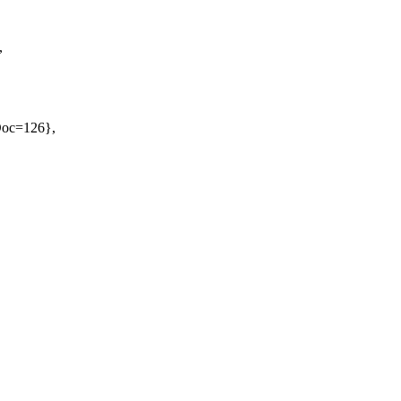
,
oDoc=126},