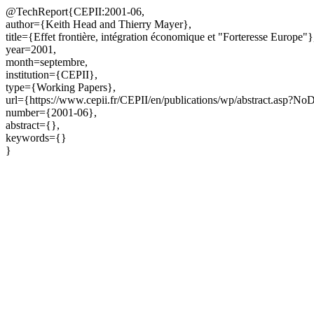
@TechReport{CEPII:2001-06,
author={Keith Head and Thierry Mayer},
title={Effet frontière, intégration économique et "Forteresse Europe"}
year=2001,
month=septembre,
institution={CEPII},
type={Working Papers},
url={https://www.cepii.fr/CEPII/en/publications/wp/abstract.asp?N
number={2001-06},
abstract={},
keywords={}
}