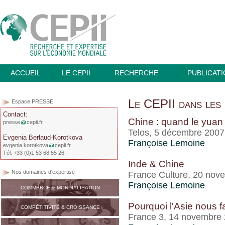
ACCUEIL
LE CEPII
RECHERCHE
PUBLICAT
Le CEPII dans les 
Espace PRESSE
Contact:
Chine : quand le yuan 
presse
cepii.fr
Telos, 5 décembre 2007
Evgenia Berlaud-Korotkova
Françoise Lemoine
evgenia.korotkova
cepii.fr
Tél. +33 (0)1 53 68 55 26
Inde & Chine
Nos domaines d'expertise
France Culture, 20 nov
Françoise Lemoine
COMMERCE & MONDIALISATION
Pourquoi l'Asie nous fa
COMPÉTITIVITÉ & CROISSANCE
France 3, 14 novembre