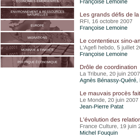
Françoise Lemoine
ECONOMIES ÉMERGENTES
ENVIRONNEMENT & RESSOURCES
Les grands défis de l
NATURELLES
RFI, 16 octobre 2007
EUROPE
Françoise Lemoine
MIGRATIONS
Le contentieux sino-am
L'Agefi hebdo, 5 juillet 
MONNAIE & FINANCE
Françoise Lemoine
POLITIQUE ÉCONOMIQUE
Drôle de coordination
La Tribune, 20 juin 2007
Agnès Bénassy-Quéré, 
Le mauvais procès fai
Le Monde, 20 juin 2007
Jean-Pierre Patat
L'évolution des relat
France Culture, 19 juin
Michel Fouquin