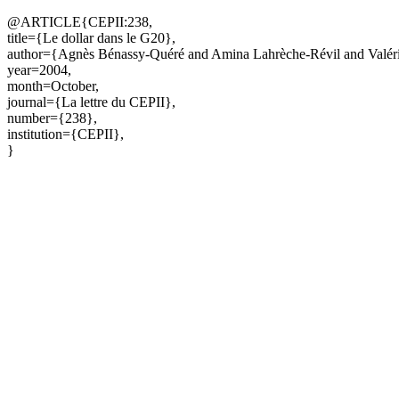
@ARTICLE{CEPII:238,
title={Le dollar dans le G20},
author={Agnès Bénassy-Quéré and Amina Lahrèche-Révil and Valér
year=2004,
month=October,
journal={La lettre du CEPII},
number={238},
institution={CEPII},
}