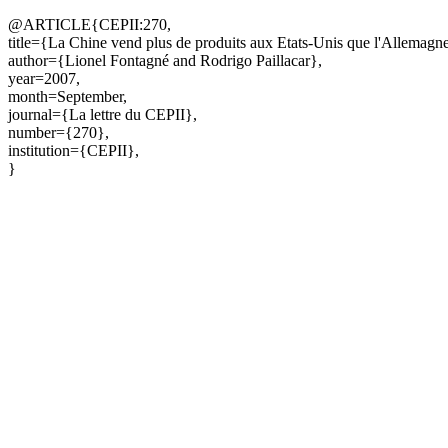
@ARTICLE{CEPII:270,
title={La Chine vend plus de produits aux Etats-Unis que l'Allemagn
author={Lionel Fontagné and Rodrigo Paillacar},
year=2007,
month=September,
journal={La lettre du CEPII},
number={270},
institution={CEPII},
}