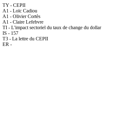
TY - CEPII
A1 - Loïc Cadiou
A1 - Olivier Cortès
A1 - Claire Lefebvre
TI - L'impact sectoriel du taux de change du dollar
IS - 157
T3 - La lettre du CEPII
ER -