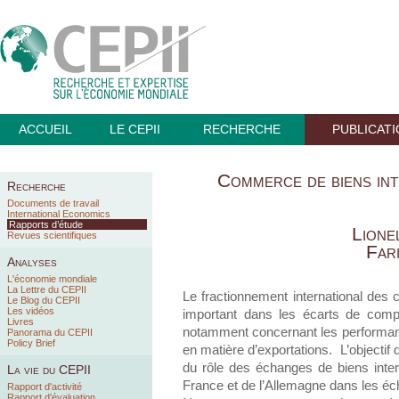
ACCUEIL
LE CEPII
RECHERCHE
PUBLICAT
Commerce de biens inte
Recherche
Documents de travail
International Economics
Rapports d’étude
Lione
Revues scientifiques
Far
Analyses
L'économie mondiale
La Lettre du CEPII
Le fractionnement international des 
Le Blog du CEPII
Les vidéos
important dans les écarts de compé
Livres
notamment concernant les performanc
Panorama du CEPII
Policy Brief
en matière d’exportations. L’objectif 
du rôle des échanges de biens inter
La vie du CEPII
France et de l’Allemagne dans les é
Rapport d'activité
Rapport d'évaluation