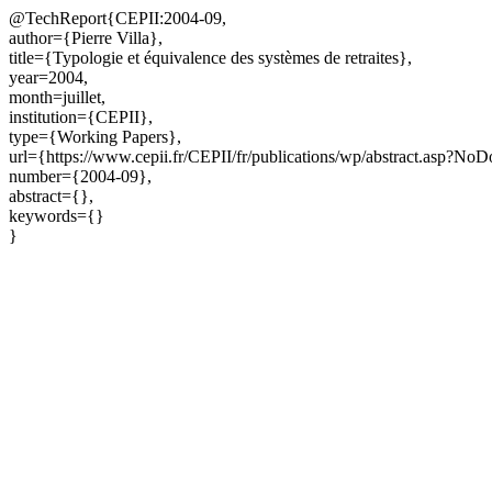
@TechReport{CEPII:2004-09,
author={Pierre Villa},
title={Typologie et équivalence des systèmes de retraites},
year=2004,
month=juillet,
institution={CEPII},
type={Working Papers},
url={https://www.cepii.fr/CEPII/fr/publications/wp/abstract.asp?No
number={2004-09},
abstract={},
keywords={}
}