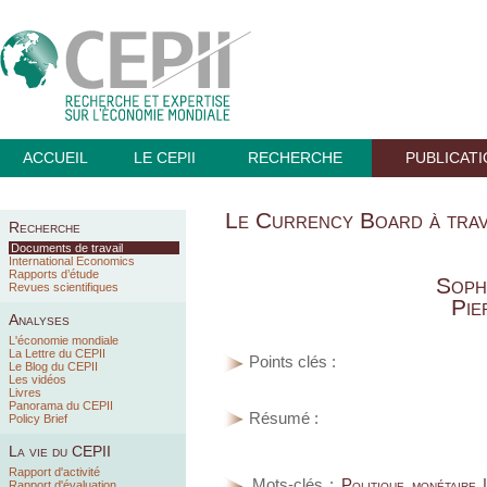
ACCUEIL
LE CEPII
RECHERCHE
PUBLICAT
Le Currency Board à trave
Recherche
Documents de travail
International Economics
Rapports d’étude
Soph
Revues scientifiques
Pie
Analyses
L'économie mondiale
La Lettre du CEPII
Points clés :
Le Blog du CEPII
Les vidéos
Livres
Panorama du CEPII
Résumé :
Policy Brief
La vie du CEPII
Rapport d'activité
Mots-clés :
Politique monétaire 
Rapport d'évaluation