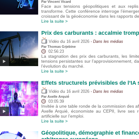
Par
Vincent Vicard
Face aux tensions géopolitiques et aux replis
transforme. Cette conférence interroge l’émerge
croissant de la géoéconomie dans les rapports d
Lire la suite >
Prix des carburants : accalmie trom
du
Vidéo
16 avril 2026
- Dans les médias
Par
Thomas Grjebine
02:56:23
La stagnation des prix des carburants, les lim
tensions persistantes sur l’approvisionnement, da
l’évolution du marché.
Lire la suite >
Effets structurels prévisibles de l’IA
du
Vidéo
16 avril 2026
- Dans les médias
Par
Axelle Arquié
03:05:39
Invitée à une table ronde de la commission des af
Axelle Arquié, économiste au CEPII, livre ses réf
artificielle sur l’emploi.
Lire la suite >
Géopolitique, démographie et financ