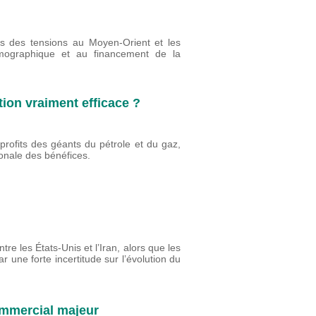
es des tensions au Moyen-Orient et les
émographique et au financement de la
tion vraiment efficace ?
profits des géants du pétrole et du gaz,
tionale des bénéfices.
re les États-Unis et l’Iran, alors que les
r une forte incertitude sur l’évolution du
commercial majeur