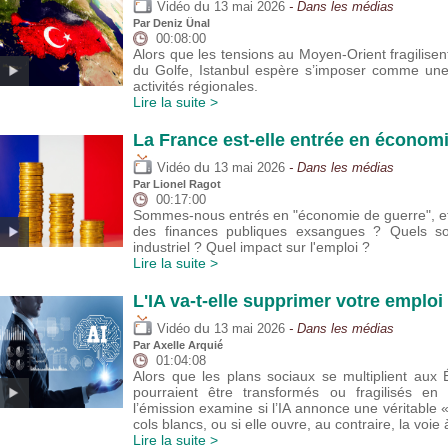
du
Vidéo
13 mai 2026
- Dans les médias
Par
Deniz Ünal
00:08:00
Alors que les tensions au Moyen-Orient fragilisent
du Golfe, Istanbul espère s’imposer comme une 
activités régionales.
Lire la suite >
La France est-elle entrée en économ
du
Vidéo
13 mai 2026
- Dans les médias
Par
Lionel Ragot
00:17:00
Sommes-nous entrés en "économie de guerre", et
des finances publiques exsangues ? Quels son
industriel ? Quel impact sur l'emploi ?
Lire la suite >
L'IA va-t-elle supprimer votre emploi 
du
Vidéo
13 mai 2026
- Dans les médias
Par
Axelle Arquié
01:04:08
Alors que les plans sociaux se multiplient aux 
pourraient être transformés ou fragilisés e
l’émission examine si l’IA annonce une véritable 
cols blancs, ou si elle ouvre, au contraire, la voie
Lire la suite >