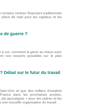
 certains centres financiers traditionnels
place de repli pour les capitaux et les
ie de guerre ?
 si oui, comment la gérer au mieux avec
t nos ressorts possibles sur le plan
? Débat sur le futur du travail
États-Unis et que des milliers d’emplois
n France dans les prochaines années,
« job apocalypse » pour les cadres et les
 à une nouvelle organisation du travail.