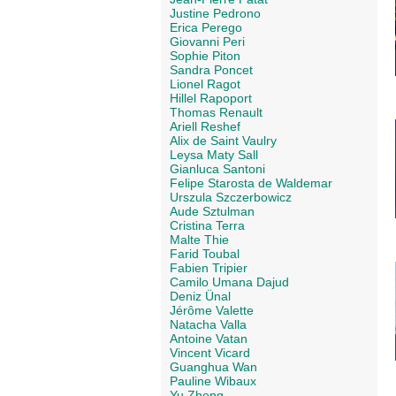
Justine Pedrono
Erica Perego
Giovanni Peri
Sophie Piton
Sandra Poncet
Lionel Ragot
Hillel Rapoport
Thomas Renault
Ariell Reshef
Alix de Saint Vaulry
Leysa Maty Sall
Gianluca Santoni
Felipe Starosta de Waldemar
Urszula Szczerbowicz
Aude Sztulman
Cristina Terra
Malte Thie
Farid Toubal
Fabien Tripier
Camilo Umana Dajud
Deniz Ünal
Jérôme Valette
Natacha Valla
Antoine Vatan
Vincent Vicard
Guanghua Wan
Pauline Wibaux
Yu Zheng