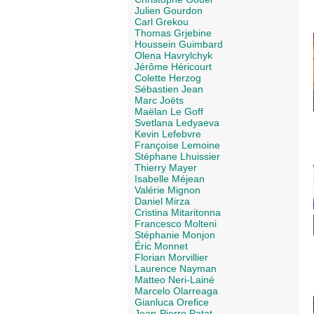
Julien Gourdon
Carl Grekou
Thomas Grjebine
Houssein Guimbard
Olena Havrylchyk
Jérôme Héricourt
Colette Herzog
Sébastien Jean
Marc Joëts
Maëlan Le Goff
Svetlana Ledyaeva
Kevin Lefebvre
Françoise Lemoine
Stéphane Lhuissier
Thierry Mayer
Isabelle Méjean
Valérie Mignon
Daniel Mirza
Cristina Mitaritonna
Francesco Molteni
Stéphanie Monjon
Éric Monnet
Florian Morvillier
Laurence Nayman
Matteo Neri-Lainé
Marcelo Olarreaga
Gianluca Orefice
Jean-Pierre Patat