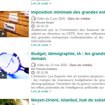
Lire la suite >
Imposition minimale des grandes ent
du
Vidéo
5 juin 2026
- Dans les médias
Par
Vincent Vicard
02:41:10
Auditionné par la Commission des finances de 
adjoint au directeur au CEPII, livre ses réflexion
des grandes entreprises multinationales et les
internationale.
Lire la suite >
Budget, démographie, IA : les grand
demain
du
Vidéo
13 mai 2026
- Dans les médias
Par
Thomas Grjebine
00:11:56
L’émission Les Experts met en lumière plusieu
: les marges de manœuvre budgétaires du gouver
démographique, l’évolution de la guerre commer
les effets potentiels de l’intelligence artificielle sur
Lire la suite >
Moyen-Orient, Istanbul, hub de subst