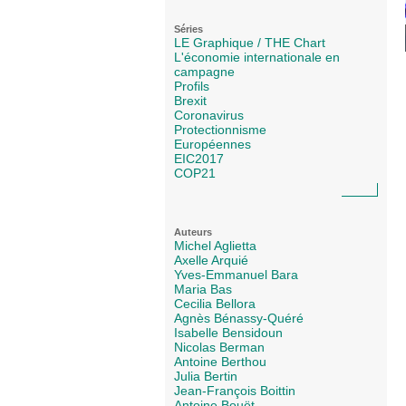
Séries
LE Graphique / THE Chart
L'économie internationale en
campagne
Profils
Brexit
Coronavirus
Protectionnisme
Européennes
EIC2017
COP21
Auteurs
Michel Aglietta
Axelle Arquié
Yves-Emmanuel Bara
Maria Bas
Cecilia Bellora
Agnès Bénassy-Quéré
Isabelle Bensidoun
Nicolas Berman
Antoine Berthou
Julia Bertin
Jean-François Boittin
Antoine Bouët