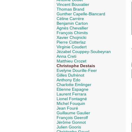
Vincent Bouvatier
Thomas Brand
Gunther Capelle-Blancard
Céline Carrère
Benjamin Carton
Agnès Chevallier
François Chimits
Xavier Chojnicki
Pierre Cotterlaz
Virginie Coudert
Jézabel Couppey-Soubeyran
Anna Creti
Matthieu Crozet
Christophe Destais
Evelyne Dourille-Feer
Gilles Dufrénot
Anthony Edo
Charlotte Emlinger
Etienne Espagne
Laurent Ferrara
Lionel Fontagné
Michel Fouquin
Jean Fouré
Guillaume Gaulier
François Geerolf
Jérôme Gonnot
Julien Gooris
Christophe Gouel