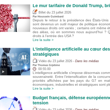
Le mur tarifaire de Donald Trump, br
du
Billet
23 juillet 2026
Par
Houssein Guimbard
Depuis le retour à la présidence des États-Uni
sont devenus un outil majeur de politique écono
nouveaux droits ont variés ; certains ont même 
des aléas, où en sommes nous aujourd'hui ? Que
droits à l'entrée des USA ?
Lire la suite >
L’intelligence artificielle au cœur de
stratégiques
du
Vidéo
23 juillet 2026
- Dans les médias
Par
Thomas Grjebine
00:55:00
L’intelligence artificielle s’impose désormais com
souveraineté. Entre l’intensification de la concur
priorités affichées par les pays du G7 en mat
économiques, industrielles et stratégiques sont 
Lire la suite >
Budget français, défense européenne
tension
du
Vidéo
23 juillet 2026
- Dans les médias