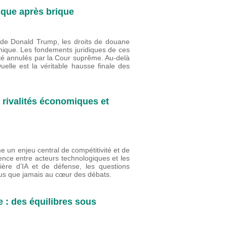
ique après brique
s de Donald Trump, les droits de douane
mique. Les fondements juridiques de ces
été annulés par la Cour suprême. Au-delà
lle est la véritable hausse finale des
s rivalités économiques et
me un enjeu central de compétitivité et de
rence entre acteurs technologiques et les
ière d’IA et de défense, les questions
plus que jamais au cœur des débats.
 : des équilibres sous