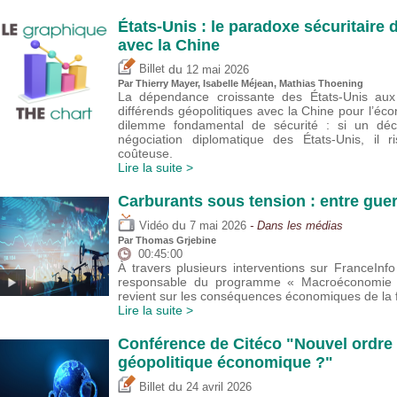
États-Unis : le paradoxe sécuritair
avec la Chine
du
Billet
12 mai 2026
Par
Thierry Mayer
,
Isabelle Méjean
, Mathias Thoening
La dépendance croissante des États-Unis aux 
différends géopolitiques avec la Chine pour l’éco
dilemme fondamental de sécurité : si un déc
négociation diplomatique des États-Unis, il 
coûteuse.
Lire la suite >
Carburants sous tension : entre guer
du
Vidéo
7 mai 2026
- Dans les médias
Par
Thomas Grjebine
00:45:00
À travers plusieurs interventions sur FranceIn
responsable du programme « Macroéconomie et
revient sur les conséquences économiques de la f
Lire la suite >
Conférence de Citéco "Nouvel ordre 
géopolitique économique ?"
du
Billet
24 avril 2026