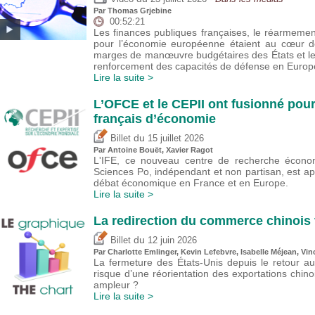
Par
Thomas Grjebine
00:52:21
Les finances publiques françaises, le réarmeme
pour l’économie européenne étaient au cœur de
marges de manœuvre budgétaires des États et l
renforcement des capacités de défense en Europ
Lire la suite >
L’OFCE et le CEPII ont fusionné pour
français d’économie
du
Billet
15 juillet 2026
Par
Antoine Bouët
, Xavier Ragot
L'IFE, ce nouveau centre de recherche économ
Sciences Po, indépendant et non partisan, est a
débat économique en France et en Europe.
Lire la suite >
La redirection du commerce chinois 
du
Billet
12 juin 2026
Par
Charlotte Emlinger
,
Kevin Lefebvre
,
Isabelle Méjean
,
Vin
La fermeture des États-Unis depuis le retour a
risque d’une réorientation des exportations chin
ampleur ?
Lire la suite >