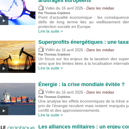
arbitrages européens
du
Vidéo
16 avril 2026
- Dans les médias
Par
Thomas Grjebine
Point d'actualité économique : les conséquenc
défis de long terme liés au vieillissement d
protection sociale en Europe.
Lire la suite >
Superprofits énergétiques : une taxa
du
Vidéo
16 avril 2026
- Dans les médias
Par
Thomas Grjebine
Un focus sur les enjeux de la taxation des super
ainsi que les limites liées à la localisation interna
Lire la suite >
Énergie : la crise mondiale évitée ?
du
Vidéo
16 avril 2026
- Dans les médias
Par
Thomas Grjebine
Une analyse les effets économiques de la trêve ent
prix de l’énergie reculent mais restent marqués pa
conflit et des approvisionnements.
Lire la suite >
Les alliances militaires : un enjeu 