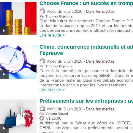
Choose France : un succès en trompe
du
Vidéo
5 juin 2026
- Dans les médias
Par
Thomas Grjebine
Quel bilan tirer des sommets Choose France ? Cet
l’industrie française depuis 2017 et sur les orie
ces dernières années, entre attractivité, réindustria
Lire la suite >
Chine, concurrence industrielle et att
l’épreuve
du
Vidéo
5 juin 2026
- Dans les médias
Par
Thomas Grjebine
Face à la montée en puissance industrielle de 
moyens de préserver sa compétitivité. Dans le m
de la France reste au cœur des débats économi
internationale accrue pour les investissements.
Lire la suite >
Prélèvements sur les entreprises : a
du
Vidéo
5 juin 2026
- Dans les médias
Par
Vincent Vicard
01:25:06
Auditionné par le Sénat aux côtés de l’OFCE, V
CEPII, intervient sur les prélèvements pesant su
compétitivité.