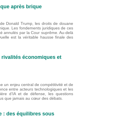
ique après brique
s de Donald Trump, les droits de douane
mique. Les fondements juridiques de ces
été annulés par la Cour suprême. Au-delà
lle est la véritable hausse finale des
s rivalités économiques et
me un enjeu central de compétitivité et de
rence entre acteurs technologiques et les
ière d’IA et de défense, les questions
plus que jamais au cœur des débats.
 : des équilibres sous