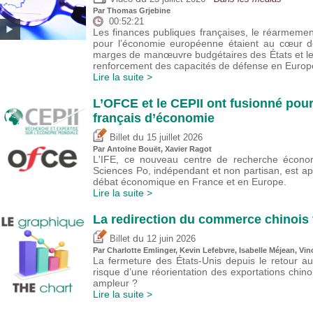
Par
Thomas Grjebine
00:52:21
Les finances publiques françaises, le réarmeme
pour l’économie européenne étaient au cœur de
marges de manœuvre budgétaires des États et l
renforcement des capacités de défense en Europ
Lire la suite >
L’OFCE et le CEPII ont fusionné pour
français d’économie
du
Billet
15 juillet 2026
Par
Antoine Bouët
, Xavier Ragot
L'IFE, ce nouveau centre de recherche économ
Sciences Po, indépendant et non partisan, est a
débat économique en France et en Europe.
Lire la suite >
La redirection du commerce chinois 
du
Billet
12 juin 2026
Par
Charlotte Emlinger
,
Kevin Lefebvre
,
Isabelle Méjean
,
Vin
La fermeture des États-Unis depuis le retour a
risque d’une réorientation des exportations chin
ampleur ?
Lire la suite >