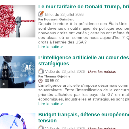
Le mur tarifaire de Donald Trump, br
du
Billet
23 juillet 2026
Par
Houssein Guimbard
Depuis le retour à la présidence des États-Uni
sont devenus un outil majeur de politique écono
nouveaux droits ont variés ; certains ont même 
des aléas, où en sommes nous aujourd'hui ? Que
droits à l'entrée des USA ?
Lire la suite >
L’intelligence artificielle au cœur de
stratégiques
du
Vidéo
23 juillet 2026
- Dans les médias
Par
Thomas Grjebine
00:55:00
L’intelligence artificielle s’impose désormais com
souveraineté. Entre l’intensification de la concur
priorités affichées par les pays du G7 en mat
économiques, industrielles et stratégiques sont 
Lire la suite >
Budget français, défense européenne
tension
du
Vidéo
23 juillet 2026
- Dans les médias