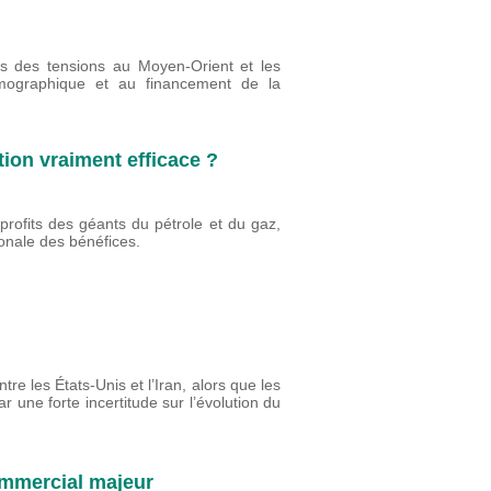
es des tensions au Moyen-Orient et les
émographique et au financement de la
tion vraiment efficace ?
profits des géants du pétrole et du gaz,
tionale des bénéfices.
re les États-Unis et l’Iran, alors que les
r une forte incertitude sur l’évolution du
commercial majeur