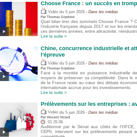
Choose France : un succès en trompe
du
Vidéo
5 juin 2026
- Dans les médias
Par
Thomas Grjebine
Quel bilan tirer des sommets Choose France ? Cet
l’industrie française depuis 2017 et sur les orie
ces dernières années, entre attractivité, réindustria
Lire la suite >
Chine, concurrence industrielle et att
l’épreuve
du
Vidéo
5 juin 2026
- Dans les médias
Par
Thomas Grjebine
Face à la montée en puissance industrielle de 
moyens de préserver sa compétitivité. Dans le m
de la France reste au cœur des débats économi
internationale accrue pour les investissements.
Lire la suite >
Prélèvements sur les entreprises : a
du
Vidéo
5 juin 2026
- Dans les médias
Par
Vincent Vicard
01:25:06
Auditionné par le Sénat aux côtés de l’OFCE, V
CEPII, intervient sur les prélèvements pesant su
compétitivité.