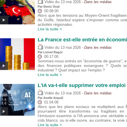
du
Vidéo
13 mai 2026
- Dans les médias
Par
Deniz Ünal
00:08:00
Alors que les tensions au Moyen-Orient fragilisent
du Golfe, Istanbul espère s’imposer comme une 
activités régionales.
Lire la suite >
La France est-elle entrée en économ
du
Vidéo
13 mai 2026
- Dans les médias
Par
Lionel Ragot
00:17:00
Sommes-nous entrés en "économie de guerre", et
des finances publiques exsangues ? Quels son
industriel ? Quel impact sur l'emploi ?
Lire la suite >
L'IA va-t-elle supprimer votre emploi 
du
Vidéo
13 mai 2026
- Dans les médias
Par
Axelle Arquié
01:04:08
Alors que les plans sociaux se multiplient aux 
pourraient être transformés ou fragilisés e
l’émission examine si l’IA annonce une véritable 
cols blancs, ou si elle ouvre, au contraire, la voie
Lire la suite >