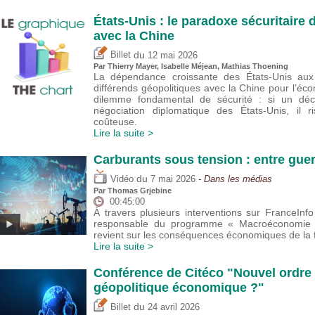
États-Unis : le paradoxe sécuritair
avec la Chine
du
Billet
12 mai 2026
Par
Thierry Mayer
,
Isabelle Méjean
, Mathias Thoening
La dépendance croissante des États-Unis aux 
différends géopolitiques avec la Chine pour l’éco
dilemme fondamental de sécurité : si un déc
négociation diplomatique des États-Unis, il 
coûteuse.
Lire la suite >
Carburants sous tension : entre guer
du
Vidéo
7 mai 2026
- Dans les médias
Par
Thomas Grjebine
00:45:00
À travers plusieurs interventions sur FranceIn
responsable du programme « Macroéconomie et
revient sur les conséquences économiques de la f
Lire la suite >
Conférence de Citéco "Nouvel ordre 
géopolitique économique ?"
du
Billet
24 avril 2026