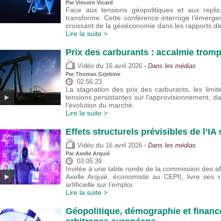
Par
Vincent Vicard
Face aux tensions géopolitiques et aux replis
transforme. Cette conférence interroge l’émerge
croissant de la géoéconomie dans les rapports d
Lire la suite >
Prix des carburants : accalmie trom
du
Vidéo
16 avril 2026
- Dans les médias
Par
Thomas Grjebine
02:56:23
La stagnation des prix des carburants, les lim
tensions persistantes sur l’approvisionnement, da
l’évolution du marché.
Lire la suite >
Effets structurels prévisibles de l’IA
du
Vidéo
16 avril 2026
- Dans les médias
Par
Axelle Arquié
03:05:39
Invitée à une table ronde de la commission des af
Axelle Arquié, économiste au CEPII, livre ses réf
artificielle sur l’emploi.
Lire la suite >
Géopolitique, démographie et financ