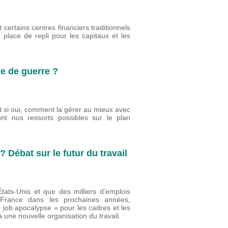
 certains centres financiers traditionnels
place de repli pour les capitaux et les
ie de guerre ?
 si oui, comment la gérer au mieux avec
t nos ressorts possibles sur le plan
? Débat sur le futur du travail
États-Unis et que des milliers d’emplois
n France dans les prochaines années,
« job apocalypse » pour les cadres et les
 à une nouvelle organisation du travail.