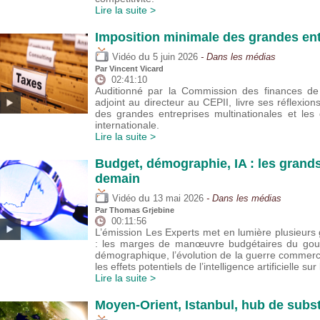
Lire la suite >
Imposition minimale des grandes ent
du
Vidéo
5 juin 2026
- Dans les médias
Par
Vincent Vicard
02:41:10
Auditionné par la Commission des finances de 
adjoint au directeur au CEPII, livre ses réflexion
des grandes entreprises multinationales et les
internationale.
Lire la suite >
Budget, démographie, IA : les grand
demain
du
Vidéo
13 mai 2026
- Dans les médias
Par
Thomas Grjebine
00:11:56
L’émission Les Experts met en lumière plusieu
: les marges de manœuvre budgétaires du gouver
démographique, l’évolution de la guerre commer
les effets potentiels de l’intelligence artificielle sur
Lire la suite >
Moyen-Orient, Istanbul, hub de subst