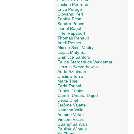
Justine Pedrono
Erica Perego
Giovanni Peri
Sophie Piton
Sandra Poncet
Lionel Ragot
Hillel Rapoport
Thomas Renault
Ariell Reshef
Alix de Saint Vaulry
Leysa Maty Sall
Gianluca Santoni
Felipe Starosta de Waldemar
Urszula Szczerbowicz
Aude Sztulman
Cristina Terra
Malte Thie
Farid Toubal
Fabien Tripier
Camilo Umana Dajud
Deniz Ünal
Jérôme Valette
Natacha Valla
Antoine Vatan
Vincent Vicard
Guanghua Wan
Pauline Wibaux
Yu Zheng