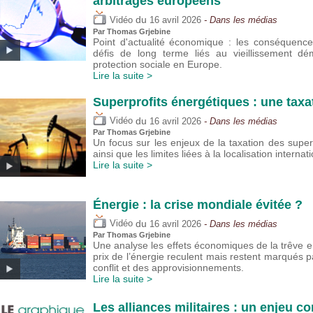
arbitrages européens
du
Vidéo
16 avril 2026
- Dans les médias
Par
Thomas Grjebine
Point d'actualité économique : les conséquenc
défis de long terme liés au vieillissement d
protection sociale en Europe.
Lire la suite >
Superprofits énergétiques : une taxa
du
Vidéo
16 avril 2026
- Dans les médias
Par
Thomas Grjebine
Un focus sur les enjeux de la taxation des super
ainsi que les limites liées à la localisation interna
Lire la suite >
Énergie : la crise mondiale évitée ?
du
Vidéo
16 avril 2026
- Dans les médias
Par
Thomas Grjebine
Une analyse les effets économiques de la trêve ent
prix de l’énergie reculent mais restent marqués pa
conflit et des approvisionnements.
Lire la suite >
Les alliances militaires : un enjeu 