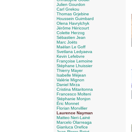
Julien Gourdon
Carl Grekou
Thomas Grjebine
Houssein Guimbard
Olena Havrylchyk
Jérôme Héricourt
Colette Herzog
Sébastien Jean
Marc Joëts
Maëlan Le Goff
Svetlana Ledyaeva
Kevin Lefebvre
Françoise Lemoine
Stéphane Lhuissier
Thierry Mayer
Isabelle Méjean
Valérie Mignon
Daniel Mirza
Cristina Mitaritonna
Francesco Molteni
Stéphanie Monjon
Éric Monnet
Florian Morvillier
Laurence Nayman
Matteo Neri-Lainé
Marcelo Olarreaga
Gianluca Orefice
Jean-Pierre Patat