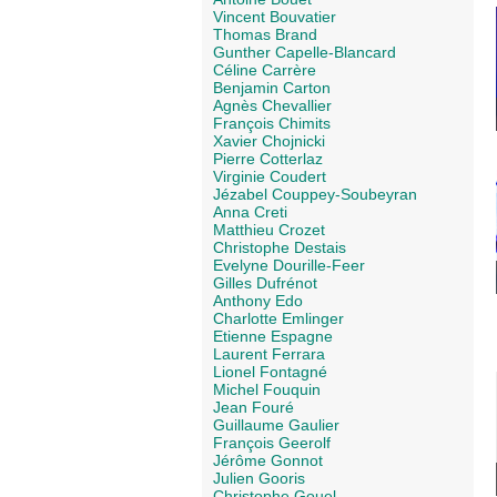
Vincent Bouvatier
Thomas Brand
Gunther Capelle-Blancard
Céline Carrère
Benjamin Carton
Agnès Chevallier
François Chimits
Xavier Chojnicki
Pierre Cotterlaz
Virginie Coudert
Jézabel Couppey-Soubeyran
Anna Creti
Matthieu Crozet
Christophe Destais
Evelyne Dourille-Feer
Gilles Dufrénot
Anthony Edo
Charlotte Emlinger
Etienne Espagne
Laurent Ferrara
Lionel Fontagné
Michel Fouquin
Jean Fouré
Guillaume Gaulier
François Geerolf
Jérôme Gonnot
Julien Gooris
Christophe Gouel