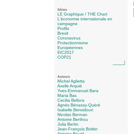
Séries
LE Graphique / THE Chart
L'économie internationale en
campagne
Profils
Brexit
Coronavirus
Protectionnisme
Européennes
EIC2017
COP21
Auteurs
Michel Aglietta
Axelle Arquié
Yves-Emmanuel Bara
Maria Bas
Cecilia Bellora
Agnès Bénassy-Quéré
Isabelle Bensidoun
Nicolas Berman
Antoine Berthou
Julia Bertin
Jean-François Boittin
Antoine Bouët