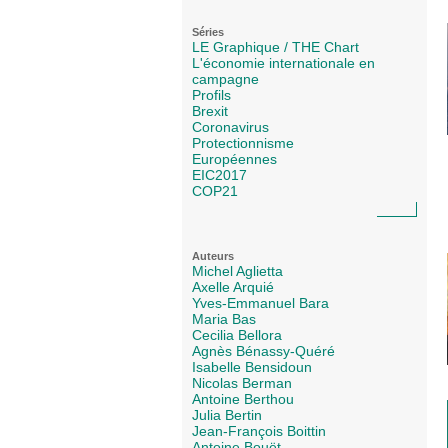
Séries
LE Graphique / THE Chart
L'économie internationale en
campagne
Profils
Brexit
Coronavirus
Protectionnisme
Européennes
EIC2017
COP21
Auteurs
Michel Aglietta
Axelle Arquié
Yves-Emmanuel Bara
Maria Bas
Cecilia Bellora
Agnès Bénassy-Quéré
Isabelle Bensidoun
Nicolas Berman
Antoine Berthou
Julia Bertin
Jean-François Boittin
Antoine Bouët