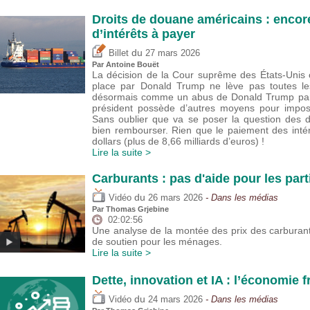
Droits de douane américains : encore
d’intérêts à payer
du
Billet
27 mars 2026
Par
Antoine Bouët
La décision de la Cour suprême des États-Unis 
place par Donald Trump ne lève pas toutes le
désormais comme un abus de Donald Trump par ra
président possède d’autres moyens pour impos
Sans oublier que va se poser la question des dr
bien rembourser. Rien que le paiement des intér
dollars (plus de 8,66 milliards d’euros) !
Lire la suite >
Carburants : pas d'aide pour les part
du
Vidéo
26 mars 2026
- Dans les médias
Par
Thomas Grjebine
02:02:56
Une analyse de la montée des prix des carburan
de soutien pour les ménages.
Lire la suite >
Dette, innovation et IA : l’économie 
du
Vidéo
24 mars 2026
- Dans les médias