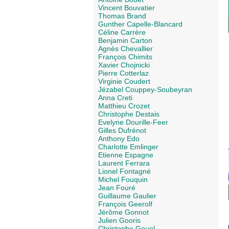
Vincent Bouvatier
Thomas Brand
Gunther Capelle-Blancard
Céline Carrère
Benjamin Carton
Agnès Chevallier
François Chimits
Xavier Chojnicki
Pierre Cotterlaz
Virginie Coudert
Jézabel Couppey-Soubeyran
Anna Creti
Matthieu Crozet
Christophe Destais
Evelyne Dourille-Feer
Gilles Dufrénot
Anthony Edo
Charlotte Emlinger
Etienne Espagne
Laurent Ferrara
Lionel Fontagné
Michel Fouquin
Jean Fouré
Guillaume Gaulier
François Geerolf
Jérôme Gonnot
Julien Gooris
Christophe Gouel