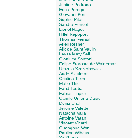
Justine Pedrono
Erica Perego
Giovanni Peri
Sophie Piton
Sandra Poncet
Lionel Ragot
Hillel Rapoport
Thomas Renault
Ariell Reshef
Alix de Saint Vaulry
Leysa Maty Sall
Gianluca Santoni
Felipe Starosta de Waldemar
Urszula Szczerbowicz
Aude Sztulman
Cristina Terra
Malte Thie
Farid Toubal
Fabien Tripier
Camilo Umana Dajud
Deniz Ünal
Jérôme Valette
Natacha Valla
Antoine Vatan
Vincent Vicard
Guanghua Wan
Pauline Wibaux
Yu Zheng