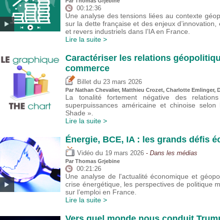
Par
Thomas Grjebine
00:12:36
Une analyse des tensions liées au contexte géop
sur la dette française et des enjeux d’innovatio
et revers industriels dans l’IA en France.
Lire la suite >
Caractériser les relations géopoliti
commerce
du
Billet
23 mars 2026
Par Nathan Chevalier,
Matthieu Crozet
,
Charlotte Emlinger
,
D
La tonalité fortement négative des relation
superpuissances américaine et chinoise selon l
Shade ».
Lire la suite >
Énergie, BCE, IA : les grands défis
du
Vidéo
19 mars 2026
- Dans les médias
Par
Thomas Grjebine
00:21:26
Une analyse de l'actualité économique et géopo
crise énergétique, les perspectives de politique m
sur l’emploi en France.
Lire la suite >
Vers quel monde nous conduit Trum