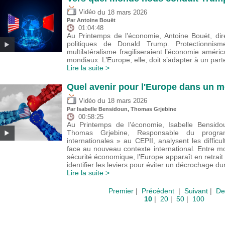
du
Vidéo
18 mars 2026
Par
Antoine Bouët
01:04:48
Au Printemps de l’économie, Antoine Bouët, dir
politiques de Donald Trump. Protectionnisme
multilatéralisme fragiliseraient l’économie améric
mondiaux. L’Europe, elle, doit s’adapter à un par
Lire la suite >
Quel avenir pour l'Europe dans un m
du
Vidéo
18 mars 2026
Par
Isabelle Bensidoun
,
Thomas Grjebine
00:58:25
Au Printemps de l’économie, Isabelle Bensidou
Thomas Grjebine, Responsable du progr
internationales » au CEPII, analysent les diffic
face au nouveau contexte international. Entre m
sécurité économique, l’Europe apparaît en retrait 
identifier les leviers pour éviter un décrochage du
Lire la suite >
Premier
|
Précédent
|
Suivant
|
De
10
|
20
|
50
|
100