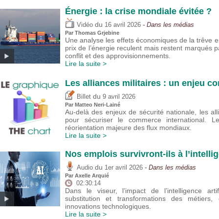
Énergie : la crise mondiale évitée ?
du
Vidéo
16 avril 2026
- Dans les médias
Par
Thomas Grjebine
Une analyse les effets économiques de la trêve ent
prix de l’énergie reculent mais restent marqués pa
conflit et des approvisionnements.
Lire la suite >
Les alliances militaires : un enjeu 
du
Billet
9 avril 2026
Par
Matteo Neri-Lainé
Au-delà des enjeux de sécurité nationale, les alli
pour sécuriser le commerce international. Leu
réorientation majeure des flux mondiaux.
Lire la suite >
Nos emplois survivront-ils à l’intellig
du
Audio
1er avril 2026
- Dans les médias
Par
Axelle Arquié
02:30:14
Dans le viseur, l’impact de l’intelligence arti
substitution et transformations des métiers,
innovations technologiques.
Lire la suite >