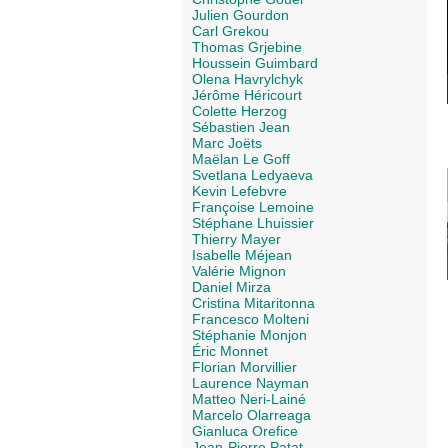
Julien Gourdon
Carl Grekou
Thomas Grjebine
Houssein Guimbard
Olena Havrylchyk
Jérôme Héricourt
Colette Herzog
Sébastien Jean
Marc Joëts
Maëlan Le Goff
Svetlana Ledyaeva
Kevin Lefebvre
Françoise Lemoine
Stéphane Lhuissier
Thierry Mayer
Isabelle Méjean
Valérie Mignon
Daniel Mirza
Cristina Mitaritonna
Francesco Molteni
Stéphanie Monjon
Éric Monnet
Florian Morvillier
Laurence Nayman
Matteo Neri-Lainé
Marcelo Olarreaga
Gianluca Orefice
Jean-Pierre Patat