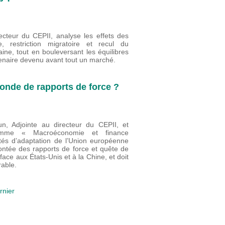
ecteur du CEPII, analyse les effets des
, restriction migratoire et recul du
aine, tout en bouleversant les équilibres
tenaire devenu avant tout un marché.
onde de rapports de force ?
n, Adjointe au directeur du CEPII, et
amme « Macroéconomie et finance
ultés d’adaptation de l’Union européenne
ontée des rapports de force et quête de
face aux États-Unis et à la Chine, et doit
rable.
rnier