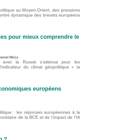
olitique au Moyen-Orient, des pressions
n, entre dynamique des brevets européens
ques pour mieux comprendre le
aniel Mirza
s avec la Russie s’atténue pour les
’indicateur du climat géopolitique « la
 économiques européens
litique : les réponses européennes à la
onétaire de la BCE et de l’impact de l’IA
p ?