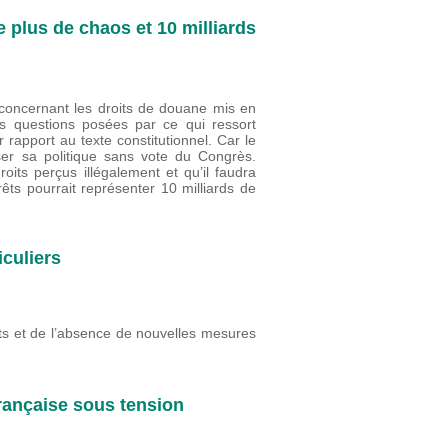
 plus de chaos et 10 milliards
concernant les droits de douane mis en
s questions posées par ce qui ressort
pport au texte constitutionnel. Car le
er sa politique sans vote du Congrès.
oits perçus illégalement et qu’il faudra
êts pourrait représenter 10 milliards de
iculiers
ts et de l’absence de nouvelles mesures
française sous tension