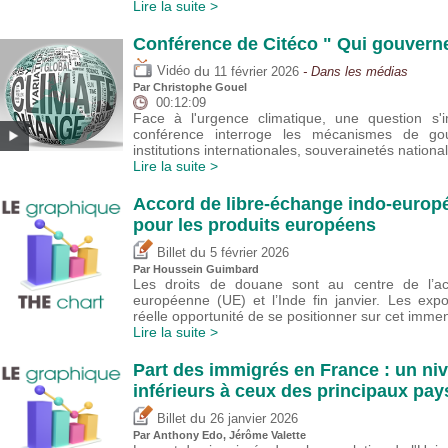
Lire la suite >
Conférence de Citéco " Qui gouverne 
du
Vidéo
11 février 2026
- Dans les médias
Par
Christophe Gouel
00:12:09
Face à l'urgence climatique, une question s'
conférence interroge les mécanismes de go
institutions internationales, souverainetés natio
Lire la suite >
Accord de libre-échange indo-euro
pour les produits européens
du
Billet
5 février 2026
Par
Houssein Guimbard
Les droits de douane sont au centre de l’ac
européenne (UE) et l’Inde fin janvier. Les ex
réelle opportunité de se positionner sur cet imm
Lire la suite >
Part des immigrés en France : un ni
inférieurs à ceux des principaux pa
du
Billet
26 janvier 2026
Par
Anthony Edo
,
Jérôme Valette