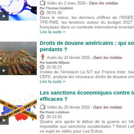
du
Vidéo
2 mars 2026
- Dans les médias
Par
Thomas Grjebine
00:01:30
Dans le viseur, les derniers chiffres de l’INSE
TPE-PME, les tensions autour du budget 2027 e
françaises dans un contexte international incertai
Lire la suite >
Droits de douane américains : qui so
perdants ?
du
Audio
24 février 2026
- Dans les médias
Par
Isabelle Méjean
02:00:23
Invitée de l’émission Le 5/7 sur France Inter, Isa
CEPII, analyse les nouveaux droits de douane e
Lire la suite >
Les sanctions économiques contre la
efficaces ?
du
Vidéo
20 février 2026
- Dans les médias
Par
Kevin Lefebvre
00:13:50
Quatre ans après le début de la guerre en Ukr
imputable aux sanctions occidentales ? Kévin Le
ce sujet en vidéo pour Les Echos.