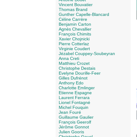
Vincent Bouvatier
Thomas Brand
Gunther Capelle-Blancard
Céline Carrère
Benjamin Carton
Agnès Chevallier
François Chimits
Xavier Chojnicki
Pierre Cotterlaz
Virginie Coudert
Jézabel Couppey-Soubeyran
Anna Creti
Matthieu Crozet
Christophe Destais
Evelyne Dourille-Feer
Gilles Dufrénot
Anthony Edo
Charlotte Emlinger
Etienne Espagne
Laurent Ferrara
Lionel Fontagné
Michel Fouquin
Jean Fouré
Guillaume Gaulier
François Geerolf
Jérôme Gonnot
Julien Gooris
Christophe Gouel