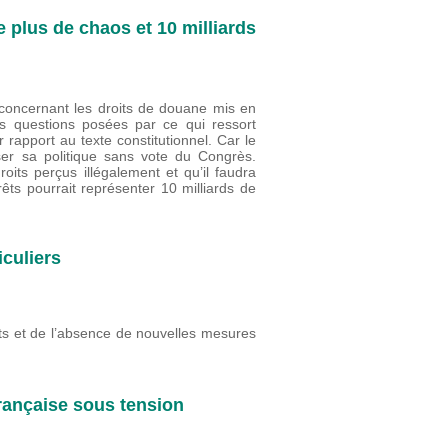
 plus de chaos et 10 milliards
concernant les droits de douane mis en
s questions posées par ce qui ressort
pport au texte constitutionnel. Car le
er sa politique sans vote du Congrès.
oits perçus illégalement et qu’il faudra
êts pourrait représenter 10 milliards de
iculiers
ts et de l’absence de nouvelles mesures
française sous tension