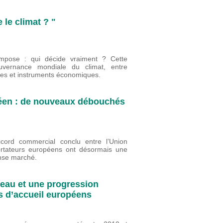
le climat ? "
impose : qui décide vraiment ? Cette
uvernance mondiale du climat, entre
nales et instruments économiques.
péen : de nouveaux débouchés
cord commercial conclu entre l’Union
portateurs européens ont désormais une
ense marché.
veau et une progression
ys d’accueil européens