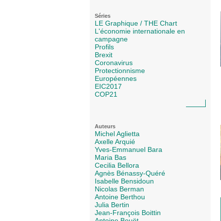
Séries
LE Graphique / THE Chart
L'économie internationale en
campagne
Profils
Brexit
Coronavirus
Protectionnisme
Européennes
EIC2017
COP21
Auteurs
Michel Aglietta
Axelle Arquié
Yves-Emmanuel Bara
Maria Bas
Cecilia Bellora
Agnès Bénassy-Quéré
Isabelle Bensidoun
Nicolas Berman
Antoine Berthou
Julia Bertin
Jean-François Boittin
Antoine Bouët