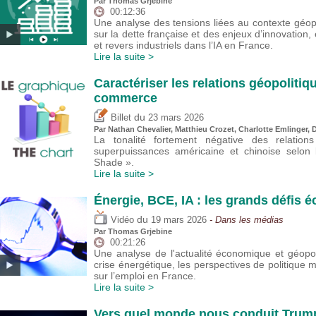
Par
Thomas Grjebine
00:12:36
Une analyse des tensions liées au contexte géop
sur la dette française et des enjeux d’innovatio
et revers industriels dans l’IA en France.
Lire la suite >
Caractériser les relations géopoliti
commerce
du
Billet
23 mars 2026
Par Nathan Chevalier,
Matthieu Crozet
,
Charlotte Emlinger
,
D
La tonalité fortement négative des relation
superpuissances américaine et chinoise selon l
Shade ».
Lire la suite >
Énergie, BCE, IA : les grands défis
du
Vidéo
19 mars 2026
- Dans les médias
Par
Thomas Grjebine
00:21:26
Une analyse de l'actualité économique et géopo
crise énergétique, les perspectives de politique m
sur l’emploi en France.
Lire la suite >
Vers quel monde nous conduit Trum