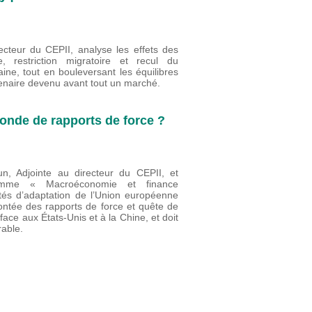
ecteur du CEPII, analyse les effets des
, restriction migratoire et recul du
aine, tout en bouleversant les équilibres
tenaire devenu avant tout un marché.
onde de rapports de force ?
n, Adjointe au directeur du CEPII, et
amme « Macroéconomie et finance
ultés d’adaptation de l’Union européenne
ontée des rapports de force et quête de
face aux États-Unis et à la Chine, et doit
rable.