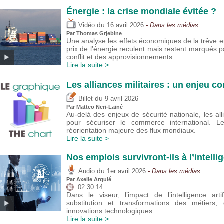
Énergie : la crise mondiale évitée ?
du
Vidéo
16 avril 2026
- Dans les médias
Par
Thomas Grjebine
Une analyse les effets économiques de la trêve ent
prix de l’énergie reculent mais restent marqués pa
conflit et des approvisionnements.
Lire la suite >
Les alliances militaires : un enjeu 
du
Billet
9 avril 2026
Par
Matteo Neri-Lainé
Au-delà des enjeux de sécurité nationale, les alli
pour sécuriser le commerce international. Leu
réorientation majeure des flux mondiaux.
Lire la suite >
Nos emplois survivront-ils à l’intellig
du
Audio
1er avril 2026
- Dans les médias
Par
Axelle Arquié
02:30:14
Dans le viseur, l’impact de l’intelligence arti
substitution et transformations des métiers,
innovations technologiques.
Lire la suite >