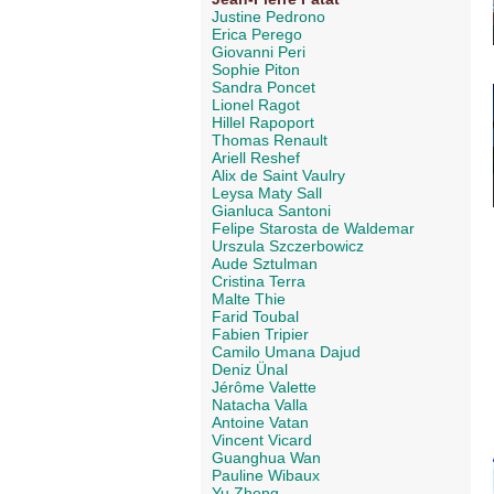
Justine Pedrono
Erica Perego
Giovanni Peri
Sophie Piton
Sandra Poncet
Lionel Ragot
Hillel Rapoport
Thomas Renault
Ariell Reshef
Alix de Saint Vaulry
Leysa Maty Sall
Gianluca Santoni
Felipe Starosta de Waldemar
Urszula Szczerbowicz
Aude Sztulman
Cristina Terra
Malte Thie
Farid Toubal
Fabien Tripier
Camilo Umana Dajud
Deniz Ünal
Jérôme Valette
Natacha Valla
Antoine Vatan
Vincent Vicard
Guanghua Wan
Pauline Wibaux
Yu Zheng