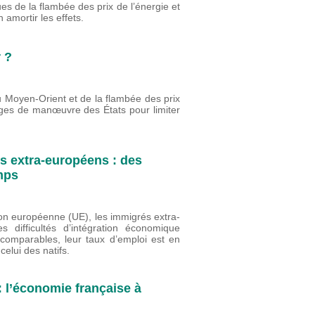
de la flambée des prix de l’énergie et
 amortir les effets.
r ?
Moyen-Orient et de la flambée des prix
rges de manœuvre des États pour limiter
s extra-européens : des
temps
ion européenne (UE), les immigrés extra-
 difficultés d’intégration économique
 comparables, leur taux d’emploi est en
elui des natifs.
 l’économie française à