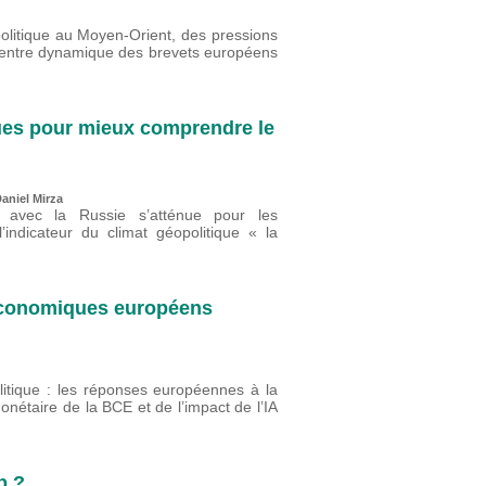
olitique au Moyen-Orient, des pressions
n, entre dynamique des brevets européens
ques pour mieux comprendre le
aniel Mirza
s avec la Russie s’atténue pour les
’indicateur du climat géopolitique « la
 économiques européens
litique : les réponses européennes à la
onétaire de la BCE et de l’impact de l’IA
p ?