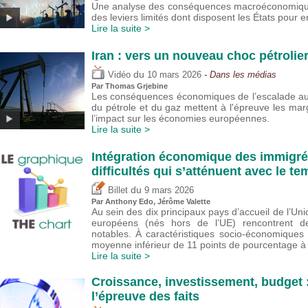
Une analyse des conséquences macroéconomiques 
des leviers limités dont disposent les États pour en
Lire la suite >
Iran : vers un nouveau choc pétrolie
du
Vidéo
10 mars 2026
- Dans les médias
Par
Thomas Grjebine
Les conséquences économiques de l’escalade au 
du pétrole et du gaz mettent à l'épreuve les ma
l’impact sur les économies européennes.
Lire la suite >
Intégration économique des immigré
difficultés qui s’atténuent avec le 
du
Billet
9 mars 2026
Par
Anthony Edo
,
Jérôme Valette
Au sein des dix principaux pays d’accueil de l’Un
européens (nés hors de l’UE) rencontrent des
notables. À caractéristiques socio-économiques
moyenne inférieur de 11 points de pourcentage à c
Lire la suite >
Croissance, investissement, budget :
l’épreuve des faits