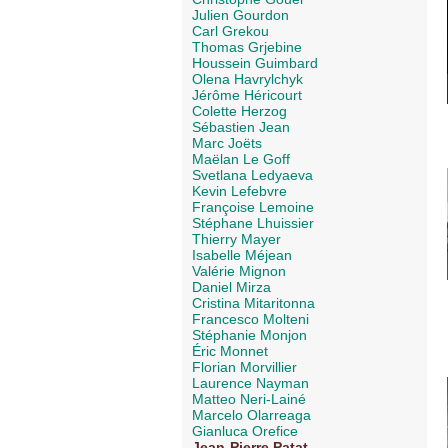
Julien Gourdon
Carl Grekou
Thomas Grjebine
Houssein Guimbard
Olena Havrylchyk
Jérôme Héricourt
Colette Herzog
Sébastien Jean
Marc Joëts
Maëlan Le Goff
Svetlana Ledyaeva
Kevin Lefebvre
Françoise Lemoine
Stéphane Lhuissier
Thierry Mayer
Isabelle Méjean
Valérie Mignon
Daniel Mirza
Cristina Mitaritonna
Francesco Molteni
Stéphanie Monjon
Éric Monnet
Florian Morvillier
Laurence Nayman
Matteo Neri-Lainé
Marcelo Olarreaga
Gianluca Orefice
Jean-Pierre Patat