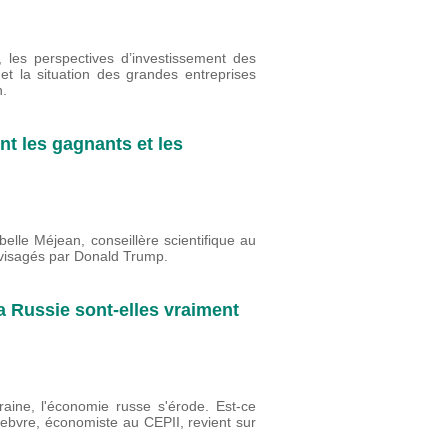
E, les perspectives d’investissement des
t la situation des grandes entreprises
n.
nt les gagnants et les
belle Méjean, conseillère scientifique au
nvisagés par Donald Trump.
 Russie sont-elles vraiment
aine, l'économie russe s'érode. Est-ce
febvre, économiste au CEPII, revient sur