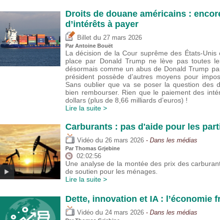
Droits de douane américains : encore
d’intérêts à payer
du
Billet
27 mars 2026
Par
Antoine Bouët
La décision de la Cour suprême des États-Unis 
place par Donald Trump ne lève pas toutes le
désormais comme un abus de Donald Trump par ra
président possède d’autres moyens pour impos
Sans oublier que va se poser la question des dr
bien rembourser. Rien que le paiement des intér
dollars (plus de 8,66 milliards d’euros) !
Lire la suite >
Carburants : pas d'aide pour les part
du
Vidéo
26 mars 2026
- Dans les médias
Par
Thomas Grjebine
02:02:56
Une analyse de la montée des prix des carburan
de soutien pour les ménages.
Lire la suite >
Dette, innovation et IA : l’économie 
du
Vidéo
24 mars 2026
- Dans les médias