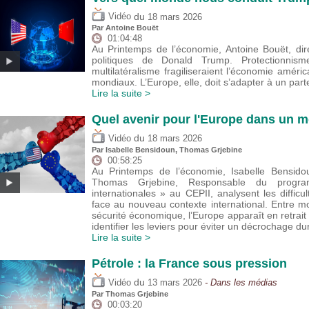
du
Vidéo
18 mars 2026
Par
Antoine Bouët
01:04:48
Au Printemps de l’économie, Antoine Bouët, dir
politiques de Donald Trump. Protectionnisme
multilatéralisme fragiliseraient l’économie améric
mondiaux. L’Europe, elle, doit s’adapter à un par
Lire la suite >
Quel avenir pour l'Europe dans un m
du
Vidéo
18 mars 2026
Par
Isabelle Bensidoun
,
Thomas Grjebine
00:58:25
Au Printemps de l’économie, Isabelle Bensidou
Thomas Grjebine, Responsable du progr
internationales » au CEPII, analysent les diffic
face au nouveau contexte international. Entre m
sécurité économique, l’Europe apparaît en retrait 
identifier les leviers pour éviter un décrochage du
Lire la suite >
Pétrole : la France sous pression
du
Vidéo
13 mars 2026
- Dans les médias
Par
Thomas Grjebine
00:03:20