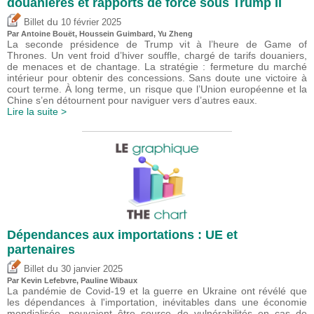
douanières et rapports de force sous Trump II
du
Billet
10 février 2025
Par
Antoine Bouët
,
Houssein Guimbard
,
Yu Zheng
La seconde présidence de Trump vit à l’heure de Game of
Thrones. Un vent froid d’hiver souffle, chargé de tarifs douaniers,
de menaces et de chantage. La stratégie : fermeture du marché
intérieur pour obtenir des concessions. Sans doute une victoire à
court terme. À long terme, un risque que l’Union européenne et la
Chine s’en détournent pour naviguer vers d’autres eaux.
Lire la suite >
Dépendances aux importations : UE et
partenaires
du
Billet
30 janvier 2025
Par
Kevin Lefebvre
,
Pauline Wibaux
La pandémie de Covid-19 et la guerre en Ukraine ont révélé que
les dépendances à l'importation, inévitables dans une économie
mondialisée, pouvaient être source de vulnérabilités en cas de