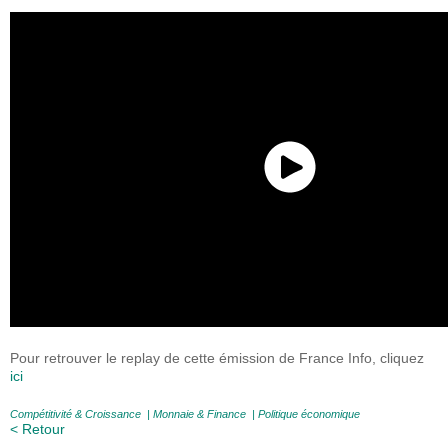
Pour retrouver le replay de cette émission de France Info, cliquez
ici
Compétitivité & Croissance
|
Monnaie & Finance
|
Politique économique
< Retour