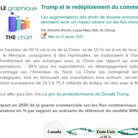
Trump et le redéploiement du commer
Les augmentations des droits de douane annoncé
devraient avoir un impact sévère sur les flux mon
Par
Antoine Bouët
, Leysa Maty Sall,
Yu Zheng
Billet
du 15 janvier 2025
es hausses de 60 % vis-à-vis de la Chine, et de 10 % vis-à-vis de tous
t le Mexique, conjuguées à des représailles, se traduiraient à l’h
ffondrement de ses échanges avec la Chine par rapport au scén
mportations, - 58% pour les exportations); un désengagement subs
ecentrage sur l'Amérique du Nord. La Chine qui redirigerait se
tratégiques, tout en diminuant ses importations tous azimuts, verra
'Union européenne de 14,1 à 75,4 milliards de dollars, et celui avec le 
our aller plus loin, lire
Le prix du protectionnisme de Donald Trump.
mpact en 2030 de la guerre commerciale sur les flux commerciaux 
ariation en % par rapport au scénario de référence du modèle MI