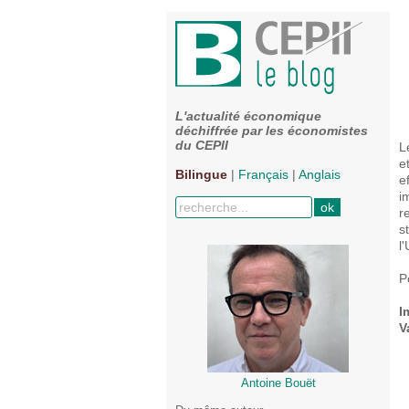
L'actualité économique
déchiffrée par les économistes
du CEPII
L
e
Bilingue
|
Français
|
Anglais
e
i
r
s
l
P
I
V
Antoine Bouët