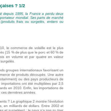
çaises ? 1/2
iplé depuis 1995, la France a perdu deux
xportateur mondial. Ses parts de marché
produits frais ou surgelés, entiers ou
, le commerce de volaille est le plus
nés (15 % de plus que le porc et 60 % de
ois en volume et par quatre en valeur
 surgelés.
ands groupes internationaux favorisant un
mmerce de produits découpés. Une autre
s notamment) ou des pays producteurs de
importations ont été multipliées par 2,5
iards en 2010. Enfin, les importations de
t ces dernières années.
nts ? Le graphique 2 montre l’évolution
, en milliards de dollars. Entre 2002 et
es et surgelées) : le pays n’a pas su tirer