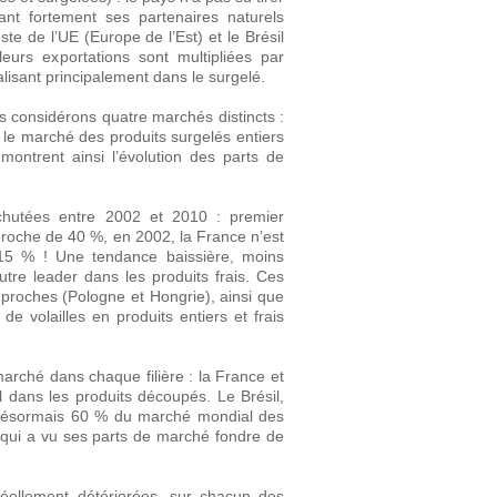
nt fortement ses partenaires naturels
te de l’UE (Europe de l’Est) et le Brésil
urs exportations sont multipliées par
alisant principalement dans le surgelé.
s considérons quatre marchés distincts :
; le marché des produits surgelés entiers
montrent ainsi l’évolution des parts de
 chutées entre 2002 et 2010 : premier
proche de 40 %, en 2002, la France n’est
15 % ! Une tendance baissière, moins
re leader dans les produits frais. Ces
 proches (Pologne et Hongrie), ainsi que
e volailles en produits entiers et frais
arché dans chaque filière : la France et
il dans les produits découpés. Le Brésil,
désormais 60 % du marché mondial des
 (qui a vu ses parts de marché fondre de
réellement détériorées, sur chacun des