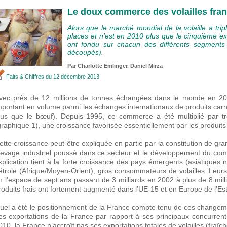
Le doux commerce des volailles fran
Alors que le marché mondial de la volaille a tr
places et n’est en 2010 plus que le cinquième e
ont fondu sur chacun des différents segments (
découpés).
Par
Charlotte Emlinger
,
Daniel Mirza
Faits & Chiffres
du 12 décembre 2013
vec près de 12 millions de tonnes échangées dans le monde en 2010
mportant en volume parmi les échanges internationaux de produits car
lus que le bœuf). Depuis 1995, ce commerce a été multiplié par tr
graphique 1), une croissance favorisée essentiellement par les produits
ette croissance peut être expliquée en partie par la constitution de gr
levage industriel poussé dans ce secteur et le développement du co
xplication tient à la forte croissance des pays émergents (asiatique
étrole (Afrique/Moyen-Orient), gros consommateurs de volailles. Leurs 
n l’espace de sept ans passant de 3 milliards en 2002 à plus de 8 mill
roduits frais ont fortement augmenté dans l’UE-15 et en Europe de l’Es
uel a été le positionnement de la France compte tenu de ces changeme
es exportations de la France par rapport à ses principaux concurrents
010, la France n’accroît pas ses exportations totales de volailles (fraîch