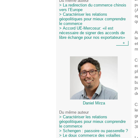
Du même auteur
p
> La redirection du commerce chinois
(
vers l’Europe
> Caractériser les relations
a
géopolitiques pour mieux comprendre
q
le commerce
> Accord UE-Mercosur: «il est
A
nécessaire de signer des accords de
l
libre échange pour nos exportateurs»
e
+
m
C
e
p
a
b
p
d
Daniel Mirza
C
l
Du même auteur
g
> Caractériser les relations
p
géopolitiques pour mieux comprendre
3
le commerce
> Schengen : passoire ou passerelle ?
> Le doux commerce des volailles
L