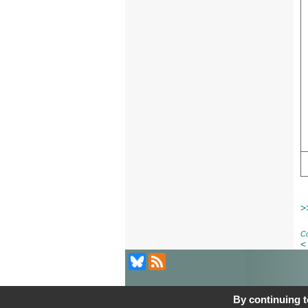
>
Co
<
À Propos
|
Contact
|
Mentions légales
| L
By continuing to