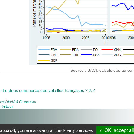
Source : BACI, calculs des auteur
>
Le doux commerce des volailles françaises ? 2/2
mpétitivité & Croissance
 Retour
e blog du CEPII, ISSN: 2270-2571
 scroll,
you are allowing all third-party services
✓ OK, accept all