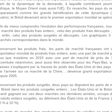
arti de la dynamique de la demande, à laquelle contribuent pourta
Afrique, le Moyen Orient mais aussi l’UE). En revanche, les pays du res
pparaissent comme les grands bénéficiaires de cette dynamique (le
uatre), le Brésil devenant ainsi le premier exportateur mondial se spéci
fin de mieux comprendre l’évolution des performances françaises, nou
e marché des produits frais entiers ; celui des produits frais découpés 
t enfin, celui des produits surgelés et découpés. Les graphiques 3 
archés correspondantes dans le monde.
oncernant les produits frais, les parts de marché françaises ont
xportateur mondial de produits frais entiers, avec une part de marché 
lus que troisième en 2010 avec une part de marché de près de 
ccentuée néanmoins, peut aussi être observée pour les Pays-Bas, aut
aisses s’expliquent par la hausse du poids des États-Unis et des pays
ar l’arrivée sur ce marché de la Chine, , devenue grand exportateur d
epuis 2005.
oncernant les produits surgelés, deux pays se disputent les parts de m
e Brésil dans les produits congelés entiers ; Les États-Unis et le Brés
rand gagnant sur ces deux marchés ces dernières années, occupe 
roduits entiers surgelés, au détriment des États-Unis et de la France
0 % à 10 %).
es parts de marché des producteurs français de volailles se sont 