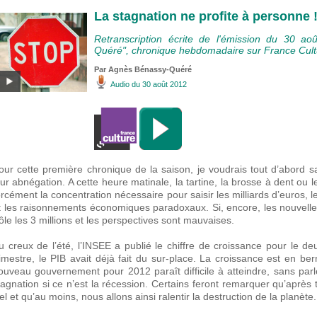
La stagnation ne profite à personne 
Retranscription écrite de l'émission du 30 ao
Quéré", chronique hebdomadaire sur France Cultu
Par Agnès Bénassy-Quéré
Audio
du 30 août 2012
our cette première chronique de la saison, je voudrais tout d’abord sa
eur abnégation. A cette heure matinale, la tartine, la brosse à dent ou 
orcément la concentration nécessaire pour saisir les milliards d’euros
t les raisonnements économiques paradoxaux. Si, encore, les nouvell
rôle les 3 millions et les perspectives sont mauvaises.
u creux de l’été, l’INSEE a publié le chiffre de croissance pour le 
rimestre, le PIB avait déjà fait du sur-place. La croissance est en b
ouveau gouvernement pour 2012 paraît difficile à atteindre, sans pa
tagnation si ce n’est la récession. Certains feront remarquer qu’après
iel et qu’au moins, nous allons ainsi ralentir la destruction de la planè