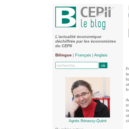
L'actualité économique
déchiffrée par les économistes
du CEPII
Bilingue
|
Français
|
Anglais
P
l
f
e
f
A
t
n
s
c
Agnès Bénassy-Quéré