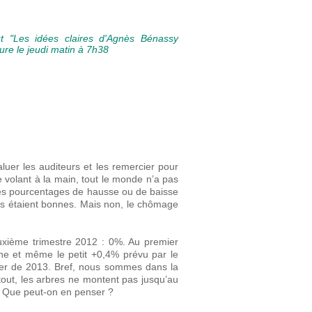
!
ût "Les idées claires d'Agnès Bénassy
re le jeudi matin à 7h38
luer les auditeurs et les remercier pour
le volant à la main, tout le monde n’a pas
, les pourcentages de hausse ou de baisse
es étaient bonnes. Mais non, le chômage
deuxième trimestre 2012 : 0%. Au premier
erne et même le petit +0,4% prévu par le
rler de 2013. Bref, nous sommes dans la
 tout, les arbres ne montent pas jusqu’au
te. Que peut-on en penser ?