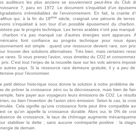
es auditeurs les plus anciens se souviennent peut-être du Club
roissance ?
, paru en 1972. Le document s’inquiétait d’un épuisem
égradations irrémédiables de l’environnement. En fait, la crainte
ème
althus qui, à la fin du 18
siècle, craignait une pénurie de terres
evons s’inquiétait à son tour d’un possible épuisement du charbon.
’histoire par le progrès technique. Les terres arables n’ont pas manqué 
e charbon n’a pas manqué car d’autres énergies sont apparues. Auj
méricains font confiance au progrès technique pour nous éparg
aisonnement est simple : quand une ressource devient rare, son prix
our trouver des solutions alternatives. Très bien, mais certaines ress
ue rares. Si vous prenez l’avion, vous émettez du CO2 et consommez
e prix. C’est tout l’enjeu de la nouvelle taxe sur les vols aériens impo
es autres pays. Si la ressource rare demeure gratuite, il y a peu 
ntensive pour l’économiser.
e petit détour historique nous donne la solution à notre problème de c
as de prôner la croissance zéro ou la décroissance, mais bien de faire
xemple, faire payer aux voyageurs leurs émissions de CO2. Le résultat
érien, ou bien l’invention de l’avion zéro émission. Selon le cas, la cr
timulée. Cela signifie qu’une croissance forte peut être compatible a
’est ce qu’on appelle la croissance durable. Alors oui, le 0% de cr
’absence de croissance, le taux de chômage augmente mécaniquement
our stabiliser la dette ; sans aucune contrepartie positive : la sta
’énergie de demain.