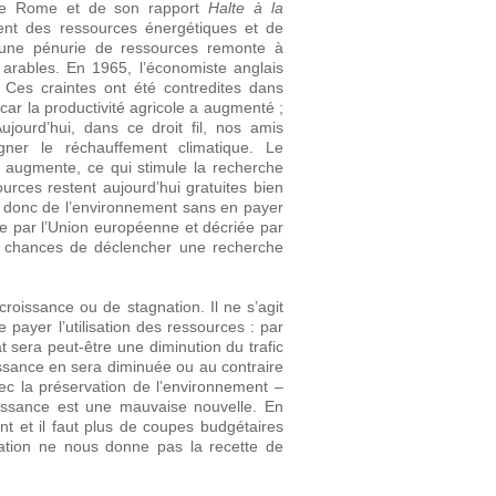
 de Rome et de son rapport
Halte à la
ent des ressources énergétiques et de
 d’une pénurie de ressources remonte à
 arables. En 1965, l’économiste anglais
 Ces craintes ont été contredites dans
car la productivité agricole a augmenté ;
ourd’hui, dans ce droit fil, nos amis
ner le réchauffement climatique. Le
 augmente, ce qui stimule la recherche
ources restent aujourd’hui gratuites bien
 donc de l’environnement sans en payer
sée par l’Union européenne et décriée par
de chances de déclencher une recherche
roissance ou de stagnation. Il ne s’agit
 payer l’utilisation des ressources : par
 sera peut-être une diminution du trafic
oissance en sera diminuée ou au contraire
vec la préservation de l’environnement –
oissance est une mauvaise nouvelle. En
 et il faut plus de coupes budgétaires
gnation ne nous donne pas la recette de