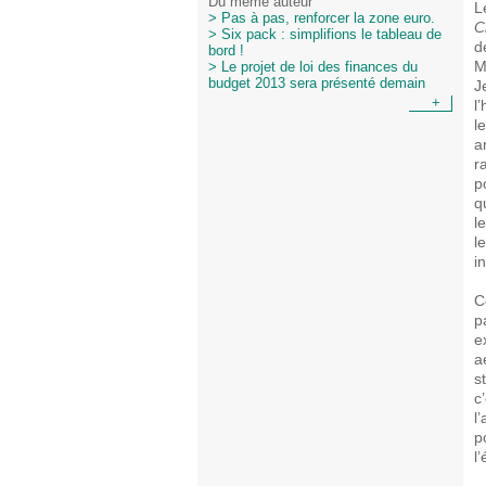
Du même auteur
L
> Pas à pas, renforcer la zone euro.
C
> Six pack : simplifions le tableau de
d
bord !
M
> Le projet de loi des finances du
budget 2013 sera présenté demain
J
+
l
l
a
r
p
q
l
l
i
C
p
e
a
s
c
l
p
l