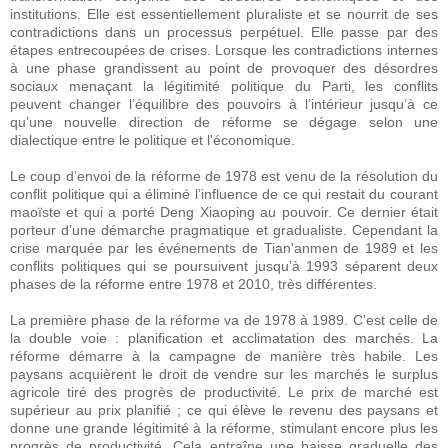
institutions. Elle est essentiellement pluraliste et se nourrit de ses
contradictions dans un processus perpétuel. Elle passe par des
étapes entrecoupées de crises. Lorsque les contradictions internes
à une phase grandissent au point de provoquer des désordres
sociaux menaçant la légitimité politique du Parti, les conflits
peuvent changer l’équilibre des pouvoirs à l’intérieur jusqu’à ce
qu’une nouvelle direction de réforme se dégage selon une
dialectique entre le politique et l'économique.
Le coup d’envoi de la réforme de 1978 est venu de la résolution du
conflit politique qui a éliminé l’influence de ce qui restait du courant
maoïste et qui a porté Deng Xiaoping au pouvoir. Ce dernier était
porteur d’une démarche pragmatique et gradualiste. Cependant la
crise marquée par les événements de Tian'anmen de 1989 et les
conflits politiques qui se poursuivent jusqu’à 1993 séparent deux
phases de la réforme entre 1978 et 2010, très différentes.
La première phase de la réforme va de 1978 à 1989. C’est celle de
la double voie : planification et acclimatation des marchés. La
réforme démarre à la campagne de manière très habile. Les
paysans acquièrent le droit de vendre sur les marchés le surplus
agricole tiré des progrès de productivité. Le prix de marché est
supérieur au prix planifié ; ce qui élève le revenu des paysans et
donne une grande légitimité à la réforme, stimulant encore plus les
progrès de productivité. Cela entraîne une baisse graduelle des