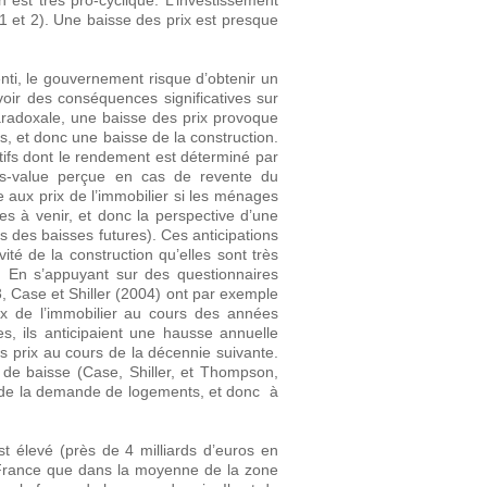
 est très pro-cyclique. L’investissement
 1 et 2). Une baisse des prix est presque
nti, le gouvernement risque d’obtenir un
ir des conséquences significatives sur
 paradoxale, une baisse des prix provoque
, et donc une baisse de la construction.
ifs dont le rendement est déterminé par
us-value perçue en cas de revente du
 aux prix de l’immobilier si les ménages
s à venir, et donc la perspective d’une
s des baisses futures). Ces anticipations
ité de la construction qu’elles sont très
e. En s’appuyant sur des questionnaires
, Case et Shiller (2004) ont par exemple
x de l’immobilier au cours des années
, ils anticipaient une hausse annuelle
 prix au cours de la décennie suivante.
 de baisse (Case, Shiller, et Thompson,
e de la demande de logements, et donc à
st élevé (près de 4 milliards d’euros en
n France que dans la moyenne de la zone