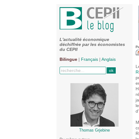
L'actualité économique
déchiffrée par les économistes
P
du CEPII
Bilingue
|
Français
|
Anglais
L
R
p
e
H
r
j
l
d
M
c
Thomas Grjebine
R