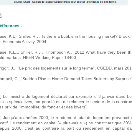
éférences :
ase, K.E., Shiller, R.J. Is there a bubble in the housing market? Brook
n Economic Activity, 2004
ase, K.E.,. Shiller, R.J ,. Thompson A., 2012 What have they been t
old markets, NBER Working Paper 18400.
riggit, J., “Le prix des logements sur le long terme”, CGEDD, mars 201
ampell, C., “Sudden Rise in Home Demand Takes Builders by Surprise
1] Le ministre du logement déclarait par exemple le 3 janvier dans L
ulles spéculatives, ma priorité est de relancer le secteur de la constructi
es prix de l'immobilier, du foncier et des loyers".
2] Jusqu’aux années 2000, le rendement total du logement provenai
ocatif. Le rendement en capital (« plus-value ») ne constituait que 30%
epuis 2000, c’est au contraire la part du rendement en capital d