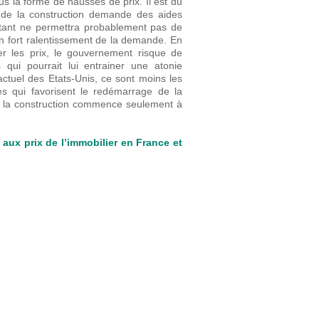
us la forme de hausses de prix. Il est du
r de la construction demande des aides
xistant ne permettra probablement pas de
n fort ralentissement de la demande. En
ser les prix, le gouvernement risque de
qui pourrait lui entrainer une atonie
ctuel des Etats-Unis, ce sont moins les
s qui favorisent le redémarrage de la
é de la construction commence seulement à
 aux prix de l’immobilier en France et