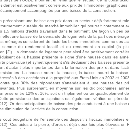
es pays de l’OCDE montrent en effet que le secteur de la construction
ésidentiel est positivement corrélé aux prix de l’immobilier (graphiques
écaniquement accompagnée par une baisse de la construction.
n préconisant une baisse des prix dans un secteur déjà fortement rale
etournement durable du marché immobilier qui pourrait notamment avo
es 1,5 millions d’actifs travaillant dans le bâtiment. De façon un peu
n effet une baisse de la demande de logements de la part des ménages
es ménages considèrent de facto les biens immobiliers comme des act
a somme du rendement locatif et du rendement en capital (la pl
ien [2]). La demande de logement peut ainsi être positivement corrélée
éduisent de la hausse présente le signe d’une hausse dans les année
orte plus-value (et symétriquement s’ils déduisent des baisses présente
ont d’autant plus importantes dans la formation des prix et dans l’activ
ersistantes. La hausse nourrit la hausse, la baisse nourrit la baiss
dressés à des accédants à la propriété aux Etats-Unis en 2002 et 2003
ontré que 90% des répondants s’attendaient à une hausse des pri
uivantes. Plus surprenant, en moyenne sur les dix prochaines années
omprise entre 12% et 16%, soit un triplement ou un quadruplement des
ette persistance des anticipations est également vérifiée en période
012). Or des anticipations de baisse des prix conduisent à une baiss
ne diminution de l’activité de la construction.
e coût budgétaire de l’ensemble des dispositifs fiscaux immobiliers e
012). Ces aides à la pierre, d’ores et déjà deux fois plus élevées e