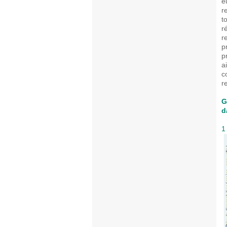
e
r
t
r
r
p
p
a
c
r
G
d
1