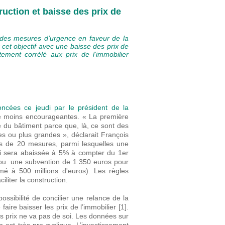
ruction et baisse des prix de
 des mesures d’urgence en faveur de la
ier cet objectif avec une baisse des prix de
ortement corrélé aux prix de l’immobilier
cées ce jeudi par le président de la
 le moins encourageantes. « La première
té du bâtiment parce que, là, ce sont des
les ou plus grandes », déclarait François
s de 20 mesures, parmi lesquelles une
ui sera abaissée à 5% à compter du 1er
) ou une subvention de 1 350 euros pour
é à 500 millions d'euros). Les règles
liter la construction.
ossibilité de concilier une relance de la
aire baisser les prix de l’immobilier [1].
es prix ne va pas de soi. Les données sur