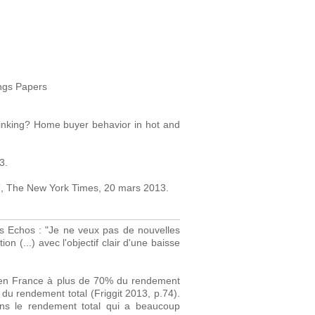
ings Papers
hinking? Home buyer behavior in hot and
3.
”, The New York Times, 20 mars 2013.
es Echos : "Je ne veux pas de nouvelles
on (...) avec l'objectif clair d'une baisse
t en France à plus de 70% du rendement
 du rendement total (Friggit 2013, p.74).
ans le rendement total qui a beaucoup