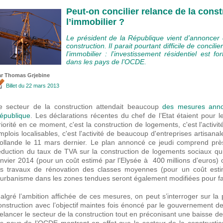
Peut-on concilier relance de la const
l’immobilier ?
Le président de la République vient d’annoncer
construction. Il parait pourtant difficile de concil
l’immobilier : l’investissement résidentiel est f
dans les pays de l’OCDE.
ar
Thomas Grjebine
Billet
du 22 mars 2013
e secteur de la construction attendait beaucoup
des mesures annon
épublique
. Les déclarations récentes du chef de l’Etat étaient pour
riorité en ce moment, c'est la construction de logements, c'est l'activi
mplois localisables, c'est l'activité de beaucoup d'entreprises artisana
ollande le 11 mars dernier. Le plan annoncé ce jeudi comprend prè
éduction du taux de TVA sur la construction de logements sociaux q
anvier 2014 (pour un coût estimé par l’Elysée à 400 millions d'euros
es travaux de rénovation des classes moyennes (pour un coût estim
’urbanisme dans les zones tendues seront également modifiées pour faci
algré l’ambition affichée de ces mesures, on peut s’interroger sur la p
onstruction avec l’objectif maintes fois énoncé par le gouvernement de f
elancer le secteur de la construction tout en préconisant une baisse d