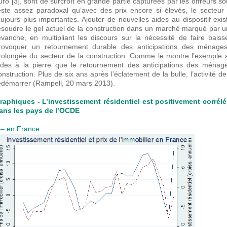
uro [3], sont de surcroît en grande partie capturées par les offreurs so
este assez paradoxal qu’avec des prix encore si élevés, le secteu
oujours plus importantes. Ajouter de nouvelles aides au dispositif e
ésoudre le gel actuel de la construction dans un marché marqué par u
evanche, en multipliant les discours sur la nécessité de faire bais
rovoquer un retournement durable des anticipations des ménages 
rolongée du secteur de la construction. Comme le montre l’exemple a
ides à la pierre que le retournement des anticipations des ménage
onstruction. Plus de six ans après l’éclatement de la bulle, l’activit
edémarrer (Rampell, 20 mars 2013).
raphiques - L’investissement résidentiel est positivement corrélé
ans les pays de l’OCDE
 – en France