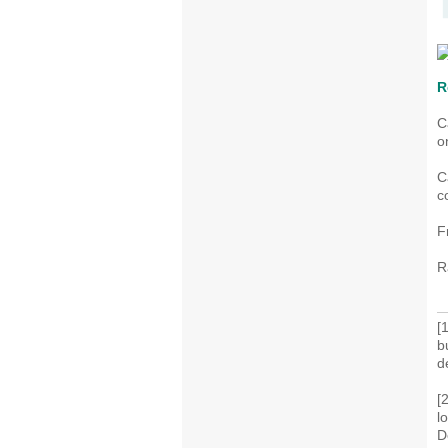
R
C
o
C
c
F
R
[
b
d
[
l
D