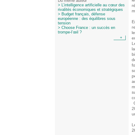
l
Du même auteur
r
> L’intelligence artificielle au cœur des
rivalités économiques et stratégiques
m
> Budget français, défense
européenne : des équilibres sous
E
tension
r
> Choose France : un succès en
l
trompe-l’œil ?
e
+
L
l
b
d
f
s
p
a
m
s
c
C
2
u
L
2