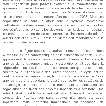
cette négociation pour pouvoir s’atteler à la modernisation du
système commercial. Beaucoup a été investi dans les négociations
de Doha et les Etats membres semblaient être près de trouver un
terrain d’entente sur les contours d'un accord en 2008. Mais ces
négociations ne sont un atout pour le système commercial
multilatéral que dans la mesure où un accord est possible ; dès lors
que ce n'est plus le cas, elles deviennent un fardeau, empêchant
les parties prenantes de se concentrer sur l’indispensable mise à
jour du logiciel de l’OMC. C’est le deuxième défi important auquel le
prochain DG devra faire face.
Une telle mise à jour nécessitera audace et ouverture d'esprit, dans
la mesure où les caractéristiques et le fonctionnement de l’OMC
apparaissent dépassés à plusieurs égards. Première illustration, le
principe de l’engagement unique, c’est-à-dire le fait que dans la
négociation d’un « cycle », rien n’est conclu tant qu’un accord n’est
pas trouvé sur l’ensemble des sujets négociés. Le cycle est en
quelque sorte un menu imposé, le choix à la carte est exclu. Si ce
principe a pu être utile dans le passé pour éviter les stratégies de
« passager clandestin », il tend maintenant à handicaper les
négociations, en fixant des objectifs impossibles à atteindre. Une
autre illustration est le traitement spécial et différencié : la prise en
compte des fragilités des pays pauvres n’a jamais été aussi
importante, mais l'approche traditionnelle est dépassée. Ne