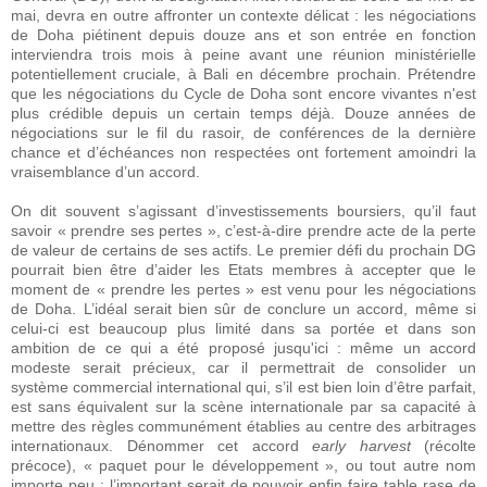
mai, devra en outre affronter un contexte délicat : les négociations
de Doha piétinent depuis douze ans et son entrée en fonction
interviendra trois mois à peine avant une réunion ministérielle
potentiellement cruciale, à Bali en décembre prochain. Prétendre
que les négociations du Cycle de Doha sont encore vivantes n'est
plus crédible depuis un certain temps déjà. Douze années de
négociations sur le fil du rasoir, de conférences de la dernière
chance et d’échéances non respectées ont fortement amoindri la
vraisemblance d’un accord.
On dit souvent s’agissant d’investissements boursiers, qu’il faut
savoir « prendre ses pertes », c’est-à-dire prendre acte de la perte
de valeur de certains de ses actifs. Le premier défi du prochain DG
pourrait bien être d’aider les Etats membres à accepter que le
moment de « prendre les pertes » est venu pour les négociations
de Doha. L’idéal serait bien sûr de conclure un accord, même si
celui-ci est beaucoup plus limité dans sa portée et dans son
ambition de ce qui a été proposé jusqu'ici : même un accord
modeste serait précieux, car il permettrait de consolider un
système commercial international qui, s’il est bien loin d’être parfait,
est sans équivalent sur la scène internationale par sa capacité à
mettre des règles communément établies au centre des arbitrages
internationaux. Dénommer cet accord
early harvest
(récolte
précoce), « paquet pour le développement », ou tout autre nom
importe peu : l’important serait de pouvoir enfin faire table rase de