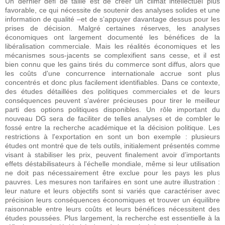
Un dernier défi de taille est de créer un climat intellectuel plus
favorable, ce qui nécessite de soutenir des analyses solides et une
information de qualité –et de s’appuyer davantage dessus pour les
prises de décision. Malgré certaines réserves, les analyses
économiques ont largement documenté les bénéfices de la
libéralisation commerciale. Mais les réalités économiques et les
mécanismes sous-jacents se complexifient sans cesse, et il est
bien connu que les gains tirés du commerce sont diffus, alors que
les coûts d'une concurrence internationale accrue sont plus
concentrés et donc plus facilement identifiables. Dans ce contexte,
des études détaillées des politiques commerciales et de leurs
conséquences peuvent s’avérer précieuses pour tirer le meilleur
parti des options politiques disponibles. Un rôle important du
nouveau DG sera de faciliter de telles analyses et de combler le
fossé entre la recherche académique et la décision politique. Les
restrictions à l'exportation en sont un bon exemple : plusieurs
études ont montré que de tels outils, initialement présentés comme
visant à stabiliser les prix, peuvent finalement avoir d’importants
effets déstabilisateurs à l'échelle mondiale, même si leur utilisation
ne doit pas nécessairement être exclue pour les pays les plus
pauvres. Les mesures non tarifaires en sont une autre illustration :
leur nature et leurs objectifs sont si variés que caractériser avec
précision leurs conséquences économiques et trouver un équilibre
raisonnable entre leurs coûts et leurs bénéfices nécessitent des
études poussées. Plus largement, la recherche est essentielle à la