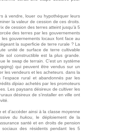
ers à vendre, louer ou hypothéquer leurs
miner la valeur de cession de ces droits.
x de cession des terres atteint jusqu’à 5
 forcée des terres par les gouvernements
e, les gouvernements locaux font face au
égeant la superficie de terre rurale ? La
oute unité de surface de terre cultivable
de sol constructible est la plus grande.
que le swap de terrain. C’est un système
qing) qui peuvent être vendus sur un
r les vendeurs et les acheteurs. dans la
s l’espace rural et abandonnés par les
crédits
dipiao
achetés par les promoteurs
es. Les paysans désireux de cultiver les
uraux désireux de s’installer en ville ont
ivité.
le et d’accéder ainsi à la classe moyenne
ressive du
hukou
, le déploiement de la
 assurance santé et en droits de pension
s sociaux des résidents pendant les 5