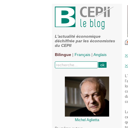
L'actualité économique
déchiffrée par les économistes
du CEPII
Bilingue
|
Français
|
Anglais
>
>
L
l
l
c
d
c
L
c
Michel Aglietta
q
t