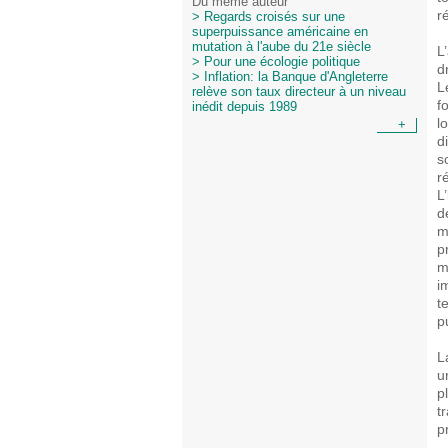
Du même auteur
r
> Regards croisés sur une
superpuissance américaine en
mutation à l'aube du 21e siècle
L
> Pour une écologie politique
d
> Inflation: la Banque d'Angleterre
L
relève son taux directeur à un niveau
f
inédit depuis 1989
l
+
d
s
r
L
d
m
p
m
i
t
p
L
u
p
t
p