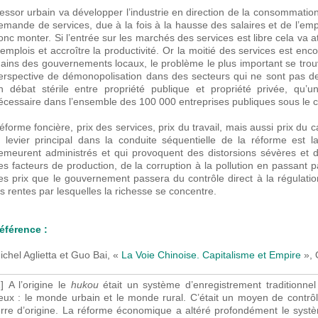
’essor urbain va développer l’industrie en direction de la consommation
emande de services, due à la fois à la hausse des salaires et de l’emplo
onc monter. Si l’entrée sur les marchés des services est libre cela va 
’emplois et accroître la productivité. Or la moitié des services est e
ains des gouvernements locaux, le problème le plus important se trou
erspective de démonopolisation dans des secteurs qui ne sont pas d
n débat stérile entre propriété publique et propriété privée, qu’u
écessaire dans l’ensemble des 100 000 entreprises publiques sous le 
éforme foncière, prix des services, prix du travail, mais aussi prix du c
e levier principal dans la conduite séquentielle de la réforme est la
emeurent administrés et qui provoquent des distorsions sévères et de
es facteurs de production, de la corruption à la pollution en passant p
es prix que le gouvernement passera du contrôle direct à la régulation
es rentes par lesquelles la richesse se concentre.
éférence :
ichel Aglietta et Guo Bai, «
La Voie Chinoise. Capitalisme et Empire
», 
1] A l’origine le
hukou
était un système d’enregistrement traditionnel 
eux : le monde urbain et le monde rural. C’était un moyen de contrôle 
erre d’origine. La réforme économique a altéré profondément le systè