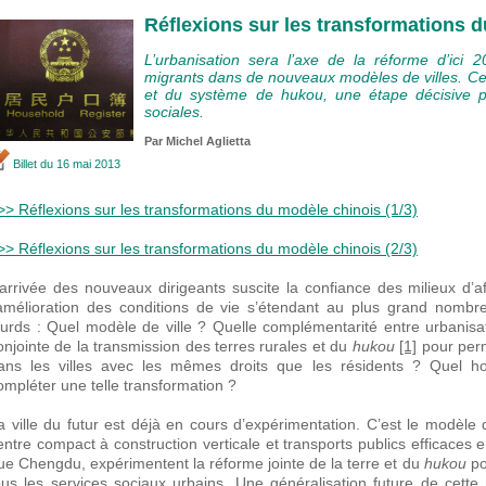
Réflexions sur les transformations d
L’urbanisation sera l’axe de la réforme d’ici 2
migrants dans de nouveaux modèles de villes. Cel
et du système de hukou, une étape décisive po
sociales.
Par Michel Aglietta
Billet
du 16 mai 2013
>> Réflexions sur les transformations du modèle chinois (1/3)
>> Réflexions sur les transformations du modèle chinois (2/3)
’arrivée des nouveaux dirigeants suscite la confiance des milieux d’af
’amélioration des conditions de vie s’étendant au plus grand nombre
ourds : Quel modèle de ville ? Quelle complémentarité entre urbanis
onjointe de la transmission des terres rurales et du
hukou
[1]
pour perm
ans les villes avec les mêmes droits que les résidents ? Quel hor
ompléter une telle transformation ?
a ville du futur est déjà en cours d’expérimentation. C’est le modèle 
entre compact à construction verticale et transports publics efficaces e
ue Chengdu, expérimentent la réforme jointe de la terre et du
hukou
po
ous les services sociaux urbains. Une généralisation future de cette