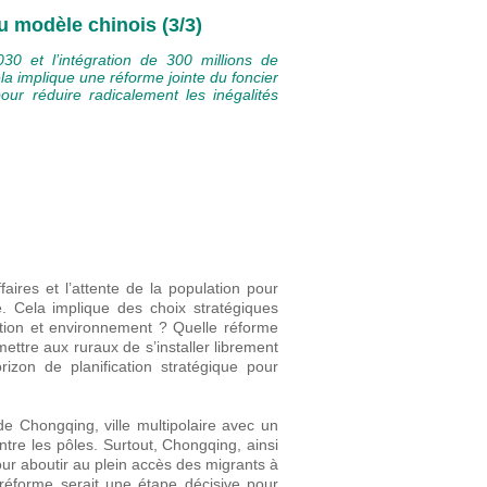
u modèle chinois (3/3)
030 et l’intégration de 300 millions de
a implique une réforme jointe du foncier
ur réduire radicalement les inégalités
faires et l’attente de la population pour
. Cela implique des choix stratégiques
ation et environnement ? Quelle réforme
ettre aux ruraux de s’installer librement
izon de planification stratégique pour
de Chongqing, ville multipolaire avec un
ntre les pôles. Surtout, Chongqing, ainsi
ur aboutir au plein accès des migrants à
 réforme serait une étape décisive pour