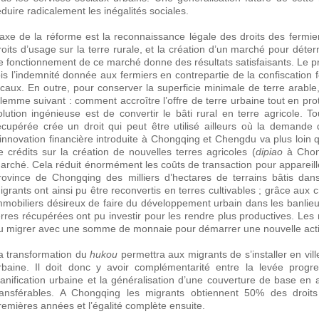
éduire radicalement les inégalités sociales.
’axe de la réforme est la reconnaissance légale des droits des fermi
roits d’usage sur la terre rurale, et la création d’un marché pour déter
e fonctionnement de ce marché donne des résultats satisfaisants. Le pri
ois l’indemnité donnée aux fermiers en contrepartie de la confiscation
ocaux. En outre, pour conserver la superficie minimale de terre arabl
ilemme suivant : comment accroître l’offre de terre urbaine tout en prot
olution ingénieuse est de convertir le bâti rural en terre agricole. T
écupérée crée un droit qui peut être utilisé ailleurs où la demande 
’innovation financière introduite à Chongqing et Chengdu va plus loin 
e crédits sur la création de nouvelles terres agricoles (
dipiao
à Chong
arché. Cela réduit énormément les coûts de transaction pour appareille
rovince de Chongqing des milliers d’hectares de terrains bâtis dan
igrants ont ainsi pu être reconvertis en terres cultivables ; grâce aux 
mmobiliers désireux de faire du développement urbain dans les banlieu
erres récupérées ont pu investir pour les rendre plus productives. Les r
u migrer avec une somme de monnaie pour démarrer une nouvelle act
a transformation du
hukou
permettra aux migrants de s’installer en vil
rbaine. Il doit donc y avoir complémentarité entre la levée prog
lanification urbaine et la généralisation d’une couverture de base en
ransférables. A Chongqing les migrants obtiennent 50% des droit
remières années et l’égalité complète ensuite.