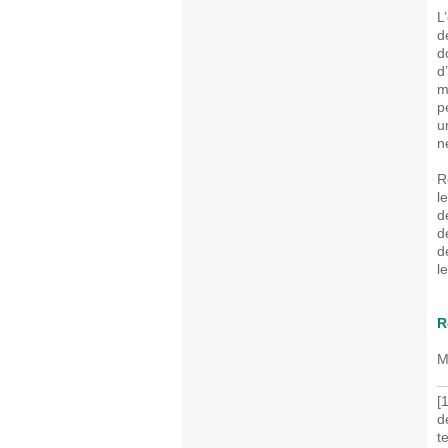
L
d
d
d
m
p
u
n
R
l
d
d
d
l
R
M
[
d
t